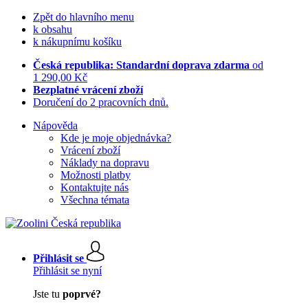
Zpět do hlavního menu
k obsahu
k nákupnímu košíku
Česká republika: Standardní doprava zdarma
od
1 290,00 Kč
Bezplatné vrácení zboží
Doručení do 2 pracovních dnů.
Nápověda
Kde je moje objednávka?
Vrácení zboží
Náklady na dopravu
Možnosti platby
Kontaktujte nás
Všechna témata
Přihlásit se
Přihlásit se nyní
Jste tu
poprvé?