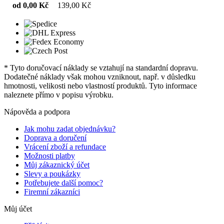
od 0,00 Kč
139,00 Kč
* Tyto doručovací náklady se vztahují na standardní dopravu.
Dodatečné náklady však mohou vzniknout, např. v důsledku
hmotnosti, velikosti nebo vlastností produktů. Tyto informace
naleznete přímo v popisu výrobku.
Nápověda a podpora
Jak mohu zadat objednávku?
Doprava a doručení
Vrácení zboží a refundace
Možnosti platby
Můj zákaznický účet
Slevy a poukázky
Potřebujete další pomoc?
Firemní zákazníci
Můj účet