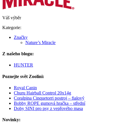
Váš výběr
Kategorie:
Značky
Nature’s Miracle
Z našeho blogu:
HUNTER
Poznejte svět Zoolini:
Royal Canin
Churu Hairball Control 20x14g
Coralpina Cinquetorri postroj – fialový
Bobby ROPE gumová hračka – střední
Doby SINI pro psy z vepřového masa
Novinky: