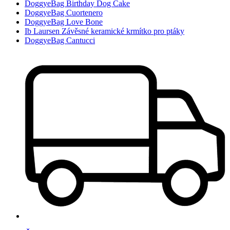
DoggyeBag Birthday Dog Cake
DoggyeBag Cuortenero
DoggyeBag Love Bone
Ib Laursen Závěsné keramické krmítko pro ptáky
DoggyeBag Cantucci