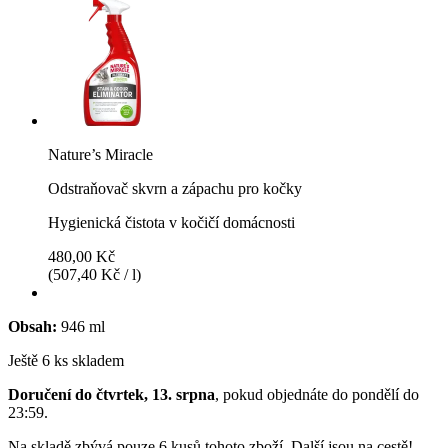
Nature’s Miracle
Odstraňovač skvrn a zápachu pro kočky
Hygienická čistota v kočičí domácnosti
480,00 Kč
(507,40 Kč / l)
Obsah:
946 ml
Ještě 6 ks skladem
Doručení do čtvrtek, 13. srpna
, pokud objednáte do
pondělí do
23:59
.
Na skladě zbývá pouze 6 kusů tohoto zboží. Další jsou na cestě!