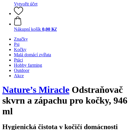
Vytvořit účet
Nákupní košík
0,00 Kč
Značky
Psi
Kočky
Malá domácí zvířata
Ptáci
Hobby farming
Outdoor
Akce
Nature’s Miracle
Odstraňovač
skvrn a zápachu pro kočky, 946
ml
Hygienická čistota v kočičí domácnosti