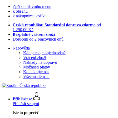
Zpět do hlavního menu
k obsahu
k nákupnímu košíku
Česká republika: Standardní doprava zdarma
od
1 290,00 Kč
Bezplatné vrácení zboží
Doručení do 2 pracovních dnů.
Nápověda
Kde je moje objednávka?
Vrácení zboží
Náklady na dopravu
Možnosti platby
Kontaktujte nás
Všechna témata
Přihlásit se
Přihlásit se nyní
Jste tu
poprvé?