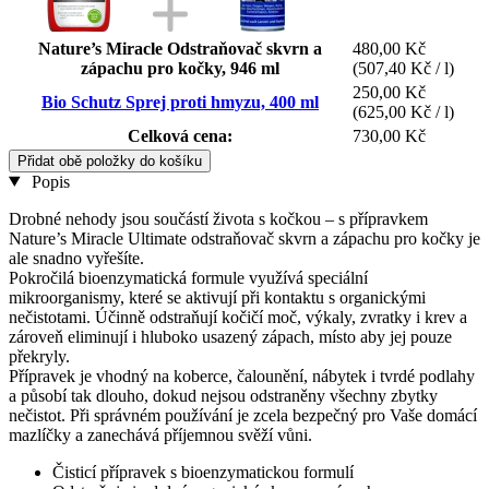
Nature’s Miracle Odstraňovač skvrn a
480,00 Kč
zápachu pro kočky, 946 ml
(507,40 Kč / l)
250,00 Kč
Bio Schutz Sprej proti hmyzu, 400 ml
(625,00 Kč / l)
Celková cena:
730,00 Kč
Přidat obě položky do košíku
Popis
Drobné nehody jsou součástí života s kočkou – s přípravkem
Nature’s Miracle Ultimate odstraňovač skvrn a zápachu pro kočky je
ale snadno vyřešíte.
Pokročilá bioenzymatická formule využívá speciální
mikroorganismy, které se aktivují při kontaktu s organickými
nečistotami. Účinně odstraňují kočičí moč, výkaly, zvratky i krev a
zároveň eliminují i hluboko usazený zápach, místo aby jej pouze
překryly.
Přípravek je vhodný na koberce, čalounění, nábytek i tvrdé podlahy
a působí tak dlouho, dokud nejsou odstraněny všechny zbytky
nečistot. Při správném používání je zcela bezpečný pro Vaše domácí
mazlíčky a zanechává příjemnou svěží vůni.
Čisticí přípravek s bioenzymatickou formulí