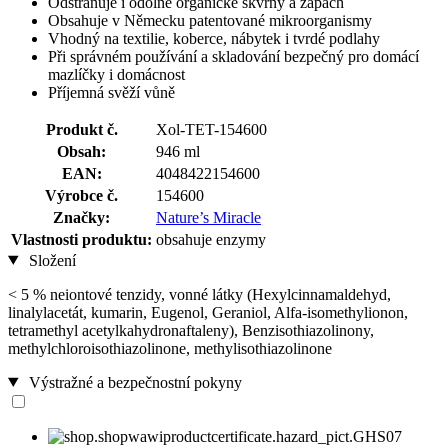
Odstraňuje i odolné organické skvrny a zápach
Obsahuje v Německu patentované mikroorganismy
Vhodný na textilie, koberce, nábytek i tvrdé podlahy
Při správném používání a skladování bezpečný pro domácí
mazlíčky i domácnost
Příjemná svěží vůně
Produkt č.
Xol-TET-154600
Obsah:
946 ml
EAN:
4048422154600
Výrobce č.
154600
Značky:
Nature’s Miracle
Vlastnosti produktu:
obsahuje enzymy
Složení
< 5 % neiontové tenzidy, vonné látky (Hexylcinnamaldehyd,
linalylacetát, kumarin, Eugenol, Geraniol, Alfa-isomethylionon,
tetramethyl acetylkahydronaftaleny), Benzisothiazolinony,
methylchloroisothiazolinone, methylisothiazolinone
Výstražné a bezpečnostní pokyny