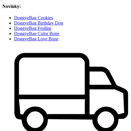
Novinky:
DoggyeBag Cookies
DoggyeBag Birthday Dog
DoggyeBag Frollini
DoggyeBag Color Bone
DoggyeBag Love Bone