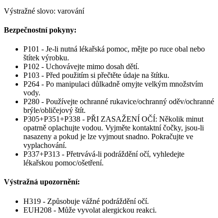
Výstražné slovo: varování
Bezpečnostní pokyny:
P101 - Je-li nutná lékařská pomoc, mějte po ruce obal nebo
štítek výrobku.
P102 - Uchovávejte mimo dosah dětí.
P103 - Před použitím si přečtěte údaje na štítku.
P264 - Po manipulaci důlkadně omyjte velkým množstvím
vody.
P280 - Používejte ochranné rukavice/ochranný oděv/ochranné
brýle/obličejový štít.
P305+P351+P338 - PŘI ZASAŽENÍ OČÍ: Několik minut
opatrně oplachujte vodou. Vyjměte kontaktní čočky, jsou-li
nasazeny a pokud je lze vyjmout snadno. Pokračujte ve
vyplachování.
P337+P313 - Přetrvává-li podráždění očí, vyhledejte
lékařskou pomoc/ošetření.
Výstražná upozornění:
H319 - Způsobuje vážné podráždění očí.
EUH208 - Může vyvolat alergickou reakci.