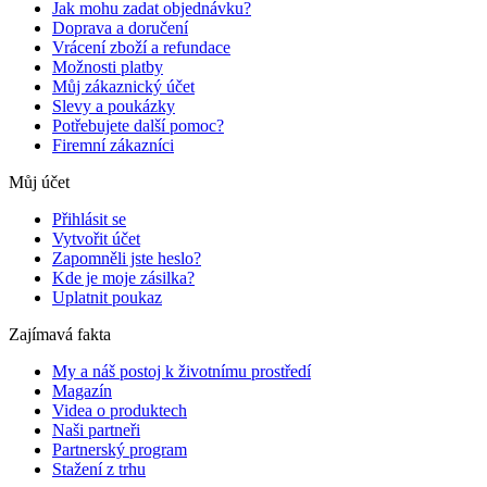
Jak mohu zadat objednávku?
Doprava a doručení
Vrácení zboží a refundace
Možnosti platby
Můj zákaznický účet
Slevy a poukázky
Potřebujete další pomoc?
Firemní zákazníci
Můj účet
Přihlásit se
Vytvořit účet
Zapomněli jste heslo?
Kde je moje zásilka?
Uplatnit poukaz
Zajímavá fakta
My a náš postoj k životnímu prostředí
Magazín
Videa o produktech
Naši partneři
Partnerský program
Stažení z trhu