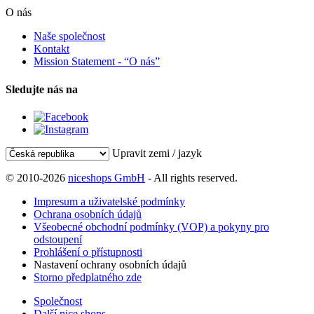
O nás
Naše společnost
Kontakt
Mission Statement - “O nás”
Sledujte nás na
Upravit zemi / jazyk
© 2010-2026
niceshops GmbH
- All rights reserved.
Impresum a uživatelské podmínky
Ochrana osobních údajů
Všeobecné obchodní podmínky (VOP) a pokyny pro
odstoupení
Prohlášení o přístupnosti
Nastavení ochrany osobních údajů
Storno předplatného zde
Společnost
Další nice shops