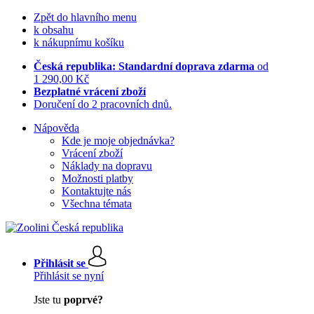
Zpět do hlavního menu
k obsahu
k nákupnímu košíku
Česká republika: Standardní doprava zdarma
od
1 290,00 Kč
Bezplatné vrácení zboží
Doručení do 2 pracovních dnů.
Nápověda
Kde je moje objednávka?
Vrácení zboží
Náklady na dopravu
Možnosti platby
Kontaktujte nás
Všechna témata
Přihlásit se
Přihlásit se nyní
Jste tu
poprvé?