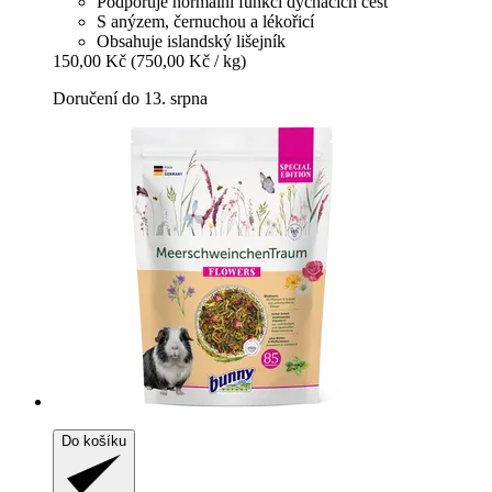
Podporuje normální funkci dýchacích cest
S anýzem, černuchou a lékořicí
Obsahuje islandský lišejník
150,00 Kč
(750,00 Kč / kg)
Doručení do 13. srpna
Do košíku