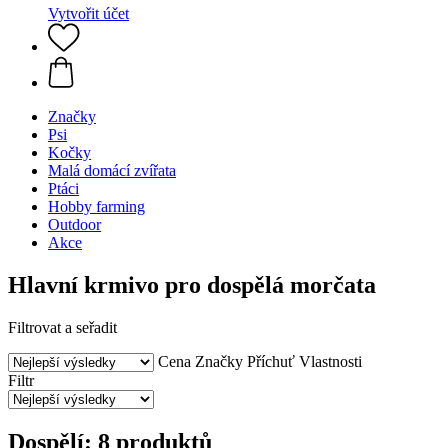
Vytvořit účet
Značky
Psi
Kočky
Malá domácí zvířata
Ptáci
Hobby farming
Outdoor
Akce
Hlavní krmivo pro dospělá morčata
Filtrovat a seřadit
Cena
Značky
Příchuť
Vlastnosti
Filtr
Dospělí: 8 produktů