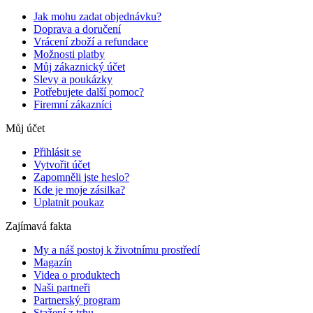
Jak mohu zadat objednávku?
Doprava a doručení
Vrácení zboží a refundace
Možnosti platby
Můj zákaznický účet
Slevy a poukázky
Potřebujete další pomoc?
Firemní zákazníci
Můj účet
Přihlásit se
Vytvořit účet
Zapomněli jste heslo?
Kde je moje zásilka?
Uplatnit poukaz
Zajímavá fakta
My a náš postoj k životnímu prostředí
Magazín
Videa o produktech
Naši partneři
Partnerský program
Stažení z trhu