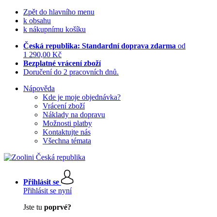
Zpět do hlavního menu
k obsahu
k nákupnímu košíku
Česká republika: Standardní doprava zdarma
od
1 290,00 Kč
Bezplatné vrácení zboží
Doručení do 2 pracovních dnů.
Nápověda
Kde je moje objednávka?
Vrácení zboží
Náklady na dopravu
Možnosti platby
Kontaktujte nás
Všechna témata
Přihlásit se
Přihlásit se nyní
Jste tu
poprvé?