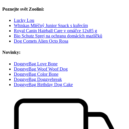
Poznejte svět Zoolini:
Lucky Lou
Whiskas Mléčný Junior Snack s kuřecím
Royal Canin Hairball Care v omáčce 12x85 g
Bio Schutz Sprej na ochranu domácích mazlíčků
Dog Comets Alien Octo Rosa
Novinky:
DoggyeBag Love Bone
DoggyeBag Woof Woof Dog
DoggyeBag Color Bone
DoggyeBag Doggyebreak
DoggyeBag Birthday Dog Cake