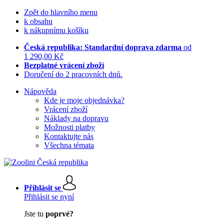
Zpět do hlavního menu
k obsahu
k nákupnímu košíku
Česká republika: Standardní doprava zdarma
od
1 290,00 Kč
Bezplatné vrácení zboží
Doručení do 2 pracovních dnů.
Nápověda
Kde je moje objednávka?
Vrácení zboží
Náklady na dopravu
Možnosti platby
Kontaktujte nás
Všechna témata
Přihlásit se
Přihlásit se nyní
Jste tu
poprvé?