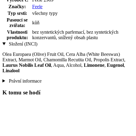
Značky:
Feele
Typ srsti:
všechny typy
Pasoucí se
kůň
zvířata:
Vlastnosti
bez syntetických parfemací, bez syntetických
produktu:
konzervantů, snížený obsah plastu
Složení (INCI)
Olea Europaea (Olive) Fruit Oil, Cera Alba (White Beeswax)
Extract, Marmot Oil, Chamomilla Recutita Oil, Propolis Extract,
Laurus Nobilis Leaf Oil
, Aqua, Alcohol,
Limonene
,
Eugenol
,
Linalool
Právní informace
K tomu se hodí