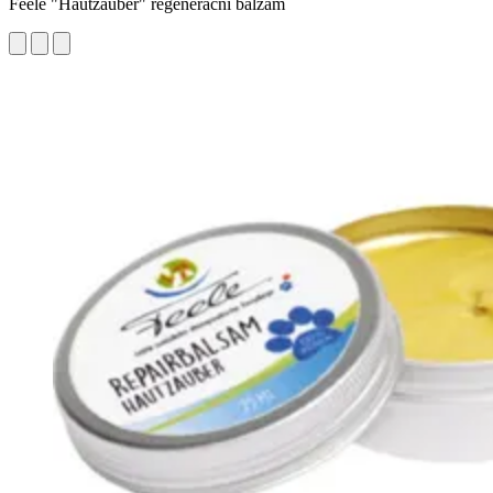
Feele "Hautzauber" regenerační balzám