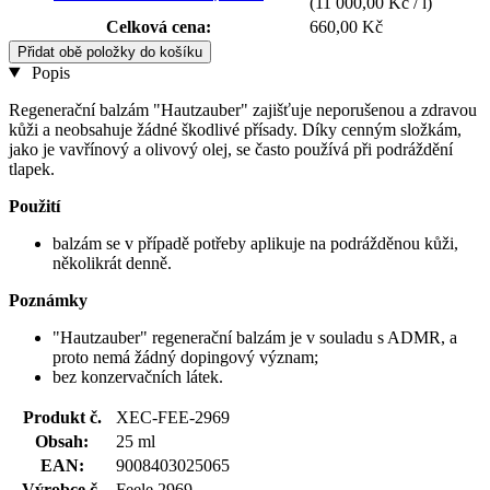
(11 000,00 Kč / l)
Celková cena:
660,00 Kč
Přidat obě položky do košíku
Popis
Regenerační balzám "Hautzauber" zajišťuje neporušenou a zdravou
kůži a neobsahuje žádné škodlivé přísady. Díky cenným složkám,
jako je vavřínový a olivový olej, se často používá při podráždění
tlapek.
Použití
balzám se v případě potřeby aplikuje na podrážděnou kůži,
několikrát denně.
Poznámky
"Hautzauber" regenerační balzám je v souladu s ADMR, a
proto nemá žádný dopingový význam;
bez konzervačních látek.
Produkt č.
XEC-FEE-2969
Obsah:
25 ml
EAN:
9008403025065
Výrobce č.
Feele 2969