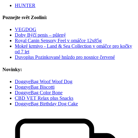
HUNTER
Poznejte svět Zoolini:
VEGDOG
Doby Býčí penis – půlený
Royal Canin Sensory Feel v omáčce 12x85g
Mokré krmivo - Land & Sea Collection v omáčce pro kočky
od 7 let
Duvoplus Pozinkované hnízdo pro nosnice červené
Novinky:
DoggyeBag Woof Woof Dog
DoggyeBag Biscotti
DoggyeBag Color Bone
CBD VET Relax plus Snacks
DoggyeBag Birthday Dog Cake