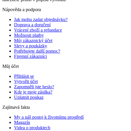
Nápověda a podpora
Jak mohu zadat objednávku?
Doprava a doručení
Vrácení zboží a refundace
Možnosti platby
Můj zákaznický účet
Slevy a poukázky
Potřebujete další pomoc?
Firemní zákazníci
Můj účet
Přihlásit se
Vytvořit účet
Zapomněli jste heslo?
Kde je moje zásilka?
Uplatnit poukaz
Zajímavá fakta
My a náš postoj k životnímu prostředí
Magazín
Videa o produktech