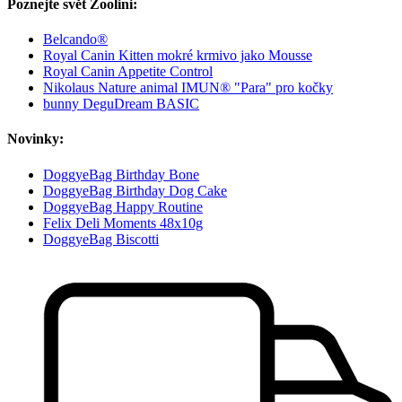
Poznejte svět Zoolini:
Belcando®
Royal Canin Kitten mokré krmivo jako Mousse
Royal Canin Appetite Control
Nikolaus Nature animal IMUN® "Para" pro kočky
bunny DeguDream BASIC
Novinky:
DoggyeBag Birthday Bone
DoggyeBag Birthday Dog Cake
DoggyeBag Happy Routine
Felix Deli Moments 48x10g
DoggyeBag Biscotti