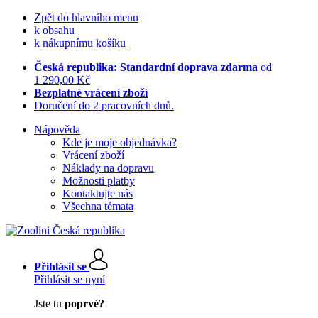
Zpět do hlavního menu
k obsahu
k nákupnímu košíku
Česká republika: Standardní doprava zdarma
od
1 290,00 Kč
Bezplatné vrácení zboží
Doručení do 2 pracovních dnů.
Nápověda
Kde je moje objednávka?
Vrácení zboží
Náklady na dopravu
Možnosti platby
Kontaktujte nás
Všechna témata
Přihlásit se
Přihlásit se nyní
Jste tu
poprvé?