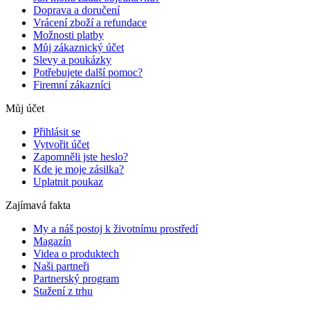
Doprava a doručení
Vrácení zboží a refundace
Možnosti platby
Můj zákaznický účet
Slevy a poukázky
Potřebujete další pomoc?
Firemní zákazníci
Můj účet
Přihlásit se
Vytvořit účet
Zapomněli jste heslo?
Kde je moje zásilka?
Uplatnit poukaz
Zajímavá fakta
My a náš postoj k životnímu prostředí
Magazín
Videa o produktech
Naši partneři
Partnerský program
Stažení z trhu