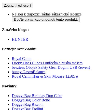
Zobrazit hodnocení
Nejsou k dispozici žádné zákaznické recenze.
Buďte první, kdo ohodnotí tento produkt.
Z našeho blogu:
HUNTER
Poznejte svět Zoolini:
Royal Canin
Lucky Ones Cubes s kuřecím a husím masem
beeztees Obojek Safety Gear Dogini USB červený
bunny GastroBalance
Royal Canin Hair & Skin Mousse 12x85 g
Novinky:
DoggyeBag Birthday Dog Cake
DoggyeBag Color Bone
DoggyeBag Biscotti
DoggyeBag Frollini