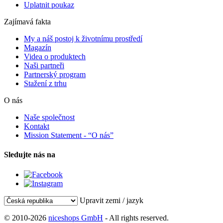
Uplatnit poukaz
Zajímavá fakta
My a náš postoj k životnímu prostředí
Magazín
Videa o produktech
Naši partneři
Partnerský program
Stažení z trhu
O nás
Naše společnost
Kontakt
Mission Statement - “O nás”
Sledujte nás na
Upravit zemi / jazyk
© 2010-2026
niceshops GmbH
- All rights reserved.