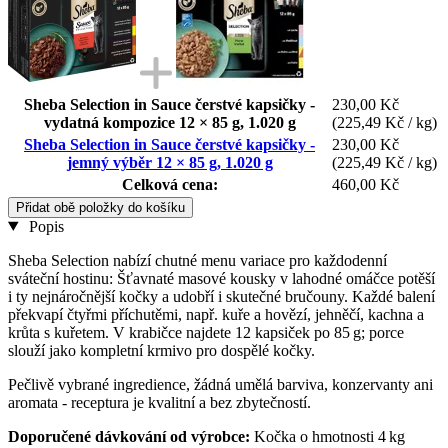
Sheba Selection in Sauce čerstvé kapsičky -
230,00 Kč
vydatná kompozice 12 × 85 g, 1.020 g
(225,49 Kč / kg)
Sheba Selection in Sauce čerstvé kapsičky -
230,00 Kč
jemný výběr 12 × 85 g, 1.020 g
(225,49 Kč / kg)
Celková cena:
460,00 Kč
Přidat obě položky do košíku
Popis
Sheba Selection nabízí chutné menu variace pro každodenní
sváteční hostinu: Šťavnaté masové kousky v lahodné omáčce potěší
i ty nejnáročnější kočky a udobří i skutečné bručouny. Každé balení
překvapí čtyřmi příchutěmi, např. kuře a hovězí, jehněčí, kachna a
krůta s kuřetem. V krabičce najdete 12 kapsiček po 85 g; porce
slouží jako kompletní krmivo pro dospělé kočky.
Pečlivě vybrané ingredience, žádná umělá barviva, konzervanty ani
aromata - receptura je kvalitní a bez zbytečností.
Doporučené dávkování od výrobce:
Kočka o hmotnosti 4 kg