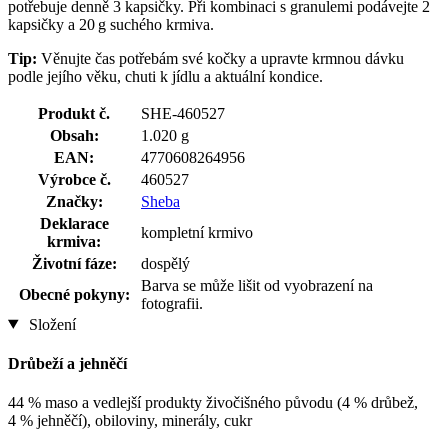
potřebuje denně 3 kapsičky. Při kombinaci s granulemi podávejte 2
kapsičky a 20 g suchého krmiva.
Tip:
Věnujte čas potřebám své kočky a upravte krmnou dávku
podle jejího věku, chuti k jídlu a aktuální kondice.
Produkt č.
SHE-460527
Obsah:
1.020 g
EAN:
4770608264956
Výrobce č.
460527
Značky:
Sheba
Deklarace
kompletní krmivo
krmiva:
Životní fáze:
dospělý
Barva se může lišit od vyobrazení na
Obecné pokyny:
fotografii.
Složení
Drůbeží a jehněčí
44 % maso a vedlejší produkty živočišného původu (4 % drůbež,
4 % jehněčí), obiloviny, minerály, cukr