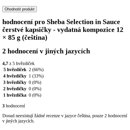
Ohodnotit produkt
hodnocení pro Sheba Selection in Sauce
čerstvé kapsičky - vydatná kompozice 12
× 85 g (čeština)
2 hodnocení v jiných jazycích
4,7
z 5 hvězdiček
5 hvězdiček
2
(66%)
4 hvězdičky
1
(33%)
3 hvězdičky
0
(0%)
2 hvězdičky
0
(0%)
1 hvězdička
0
(0%)
3
hodnocení
Dosud neexistují žádné recenze v jazyce čeština, pouze 2 hodnocení
v jiných jazycích.