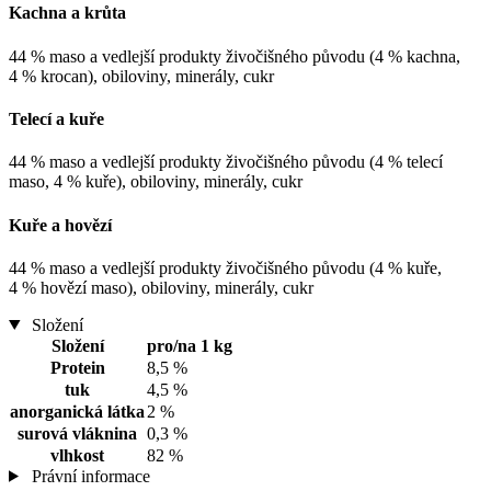
Kachna a krůta
44 % maso a vedlejší produkty živočišného původu (4 % kachna,
4 % krocan), obiloviny, minerály, cukr
Telecí a kuře
44 % maso a vedlejší produkty živočišného původu (4 % telecí
maso, 4 % kuře), obiloviny, minerály, cukr
Kuře a hovězí
44 % maso a vedlejší produkty živočišného původu (4 % kuře,
4 % hovězí maso), obiloviny, minerály, cukr
Složení
Složení
pro/na 1 kg
Protein
8,5 %
tuk
4,5 %
anorganická látka
2 %
surová vláknina
0,3 %
vlhkost
82 %
Právní informace