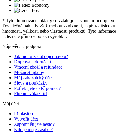
* Tyto doručovací náklady se vztahují na standardní dopravu.
Dodatečné náklady však mohou vzniknout, např. v důsledku
hmotnosti, velikosti nebo vlastností produktů. Tyto informace
naleznete přímo v popisu výrobku.
Nápověda a podpora
Jak mohu zadat objednávku?
Doprava a doručení
Vrácení zboží a refundace
Možnosti platby
Můj zákaznický účet
Slevy a poukázky
Potřebujete další pomoc?
Firemní zákazníci
Můj účet
Přihlásit se
Vytvořit účet
Zapomněli jste heslo?
Kde je moje zásilka?