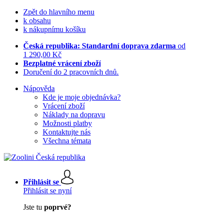
Zpět do hlavního menu
k obsahu
k nákupnímu košíku
Česká republika: Standardní doprava zdarma
od
1 290,00 Kč
Bezplatné vrácení zboží
Doručení do 2 pracovních dnů.
Nápověda
Kde je moje objednávka?
Vrácení zboží
Náklady na dopravu
Možnosti platby
Kontaktujte nás
Všechna témata
Přihlásit se
Přihlásit se nyní
Jste tu
poprvé?