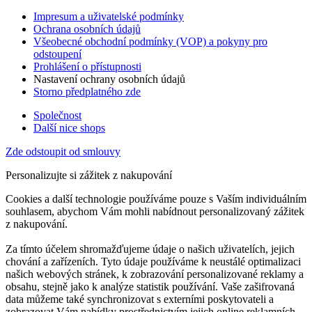
Impresum a uživatelské podmínky
Ochrana osobních údajů
Všeobecné obchodní podmínky (VOP) a pokyny pro
odstoupení
Prohlášení o přístupnosti
Nastavení ochrany osobních údajů
Storno předplatného zde
Společnost
Další nice shops
Zde odstoupit od smlouvy
Personalizujte si zážitek z nakupování
Cookies a další technologie používáme pouze s Vaším individuálním
souhlasem, abychom Vám mohli nabídnout personalizovaný zážitek
z nakupování.
Za tímto účelem shromažďujeme údaje o našich uživatelích, jejich
chování a zařízeních. Tyto údaje používáme k neustálé optimalizaci
našich webových stránek, k zobrazování personalizované reklamy a
obsahu, stejně jako k analýze statistik používání. Vaše zašifrovaná
data můžeme také synchronizovat s externími poskytovateli a
zobrazovat Vám nabídky prostřednictvím jejich online reklamních