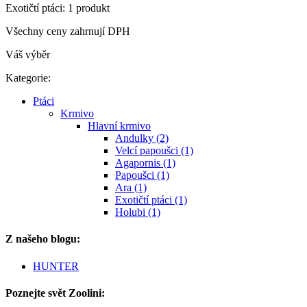
Exotičtí ptáci: 1 produkt
Všechny ceny zahrnují DPH
Váš výběr
Kategorie:
Ptáci
Krmivo
Hlavní krmivo
Andulky (2)
Velcí papoušci (1)
Agapornis (1)
Papoušci (1)
Ara (1)
Exotičtí ptáci (1)
Holubi (1)
Z našeho blogu:
HUNTER
Poznejte svět Zoolini: