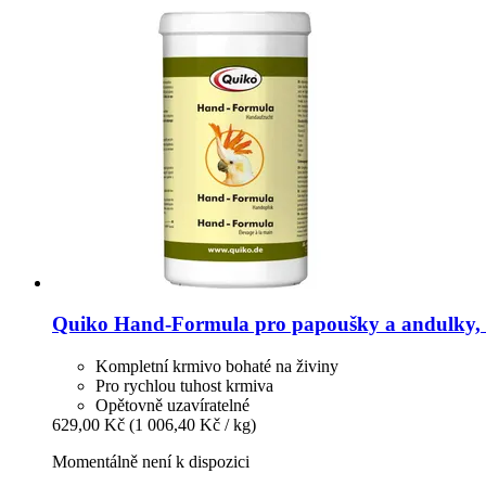
Quiko
Hand-​Formula pro papoušky a andulky, 
Kompletní krmivo bohaté na živiny
Pro rychlou tuhost krmiva
Opětovně uzavíratelné
629,00 Kč
(1 006,40 Kč / kg)
Momentálně není k dispozici