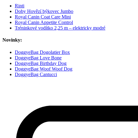
Rinti
Doby Hovězí býkovec Jumbo
Royal Canin Coat Care Mini
Royal Canin Appetite Control
Tréninkové vodítko 2,25 m – elektricky modré
Novinky:
DoggyeBag Dogolatier Box
DoggyeBag Love Bone
DoggyeBag Birthday Dog
DoggyeBag Woof Woof Dog
DoggyeBag Cantucci