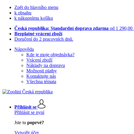
Zpět do hlavního menu
k obsahu
k nákupnímu košíku
Česká republika: Standardní doprava zdarma
od 1 290,00
Bezplatné vrácení zboží
Doručení do 2 pracovních dnů.
Nápověda
Kde je moje objednávka?
Vrácení zboží
Náklady na dopravu
Možnosti platby
Kontaktujte nás
Všechna témata
Přihlásit se
Přihlásit se nyní
Jste tu
poprvé?
Vytvořit účet