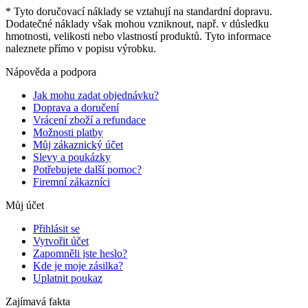
* Tyto doručovací náklady se vztahují na standardní dopravu.
Dodatečné náklady však mohou vzniknout, např. v důsledku
hmotnosti, velikosti nebo vlastností produktů. Tyto informace
naleznete přímo v popisu výrobku.
Nápověda a podpora
Jak mohu zadat objednávku?
Doprava a doručení
Vrácení zboží a refundace
Možnosti platby
Můj zákaznický účet
Slevy a poukázky
Potřebujete další pomoc?
Firemní zákazníci
Můj účet
Přihlásit se
Vytvořit účet
Zapomněli jste heslo?
Kde je moje zásilka?
Uplatnit poukaz
Zajímavá fakta