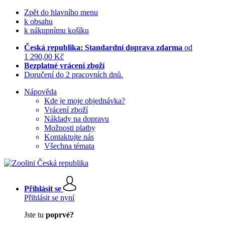
Zpět do hlavního menu
k obsahu
k nákupnímu košíku
Česká republika: Standardní doprava zdarma
od
1 290,00 Kč
Bezplatné vrácení zboží
Doručení do 2 pracovních dnů.
Nápověda
Kde je moje objednávka?
Vrácení zboží
Náklady na dopravu
Možnosti platby
Kontaktujte nás
Všechna témata
Přihlásit se
Přihlásit se nyní
Jste tu
poprvé?