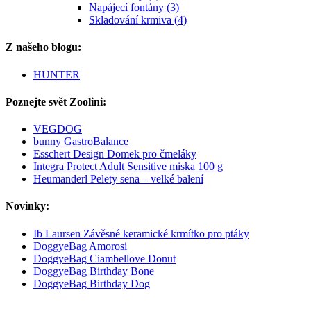
Napájecí fontány (3)
Skladování krmiva (4)
Z našeho blogu:
HUNTER
Poznejte svět Zoolini:
VEGDOG
bunny GastroBalance
Esschert Design Domek pro čmeláky
Integra Protect Adult Sensitive miska 100 g
Heumanderl Pelety sena – velké balení
Novinky:
Ib Laursen Závěsné keramické krmítko pro ptáky
DoggyeBag Amorosi
DoggyeBag Ciambellove Donut
DoggyeBag Birthday Bone
DoggyeBag Birthday Dog