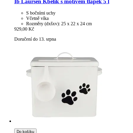
Ib Laursen
Kbelík s motivem tlapek 5 l
S bočními uchy
Včetně víka
Rozměry (dxšxv): 25 x 22 x 24 cm
929,00 Kč
Doručení do 13. srpna
Do košíku