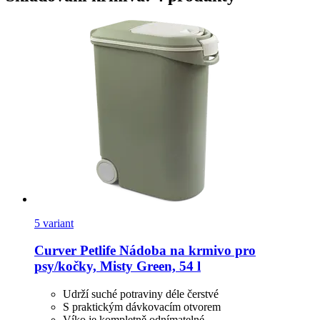
5 variant
Curver Petlife
Nádoba na krmivo pro
psy/kočky, Misty Green, 54 l
Udrží suché potraviny déle čerstvé
S praktickým dávkovacím otvorem
Víko je kompletně odnímatelné