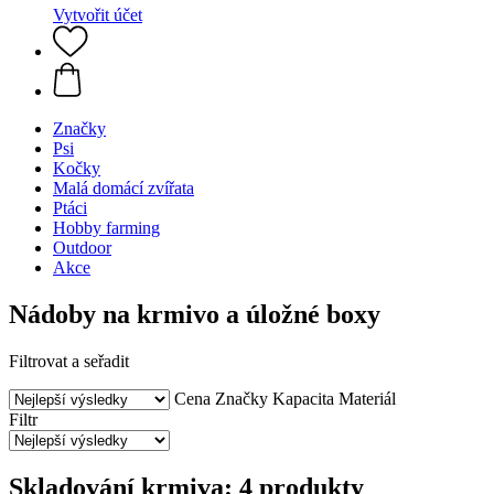
Vytvořit účet
Značky
Psi
Kočky
Malá domácí zvířata
Ptáci
Hobby farming
Outdoor
Akce
Nádoby na krmivo a úložné boxy
Filtrovat a seřadit
Cena
Značky
Kapacita
Materiál
Filtr
Skladování krmiva: 4 produkty