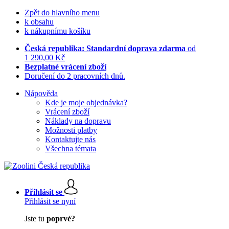
Zpět do hlavního menu
k obsahu
k nákupnímu košíku
Česká republika: Standardní doprava zdarma
od
1 290,00 Kč
Bezplatné vrácení zboží
Doručení do 2 pracovních dnů.
Nápověda
Kde je moje objednávka?
Vrácení zboží
Náklady na dopravu
Možnosti platby
Kontaktujte nás
Všechna témata
Přihlásit se
Přihlásit se nyní
Jste tu
poprvé?