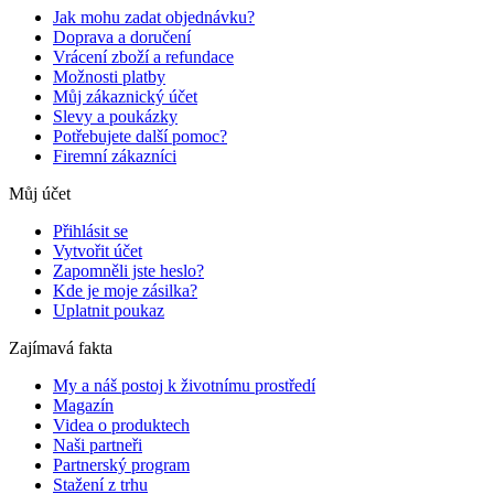
Jak mohu zadat objednávku?
Doprava a doručení
Vrácení zboží a refundace
Možnosti platby
Můj zákaznický účet
Slevy a poukázky
Potřebujete další pomoc?
Firemní zákazníci
Můj účet
Přihlásit se
Vytvořit účet
Zapomněli jste heslo?
Kde je moje zásilka?
Uplatnit poukaz
Zajímavá fakta
My a náš postoj k životnímu prostředí
Magazín
Videa o produktech
Naši partneři
Partnerský program
Stažení z trhu