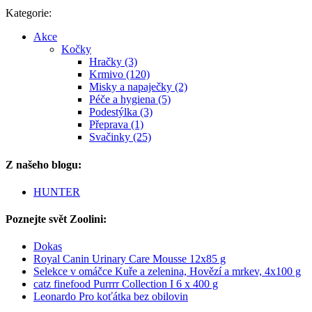
Kategorie:
Akce
Kočky
Hračky (3)
Krmivo (120)
Misky a napaječky (2)
Péče a hygiena (5)
Podestýlka (3)
Přeprava (1)
Svačinky (25)
Z našeho blogu:
HUNTER
Poznejte svět Zoolini:
Dokas
Royal Canin Urinary Care Mousse 12x85 g
Selekce v omáčce Kuře a zelenina, Hovězí a mrkev, 4x100 g
catz finefood Purrrr Collection I 6 x 400 g
Leonardo Pro koťátka bez obilovin