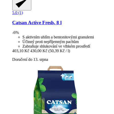
5.0 (1)
Catsan
Active Fresh, 8 l
-6%
S aktivním uhlím a bentonitovými granulemi
Účinný proti nepříjemným pachům
Zabraňuje shlukování ve vlhkém prostředí
403,10 Kč
430,00 Kč
(50,39 Kč / l)
Doručení do 13. srpna