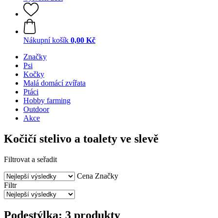
Nákupní košík
0,00 Kč
Značky
Psi
Kočky
Malá domácí zvířata
Ptáci
Hobby farming
Outdoor
Akce
Kočičí stelivo a toalety ve slevě
Filtrovat a seřadit
Cena
Značky
Filtr
Podestýlka: 3 produkty