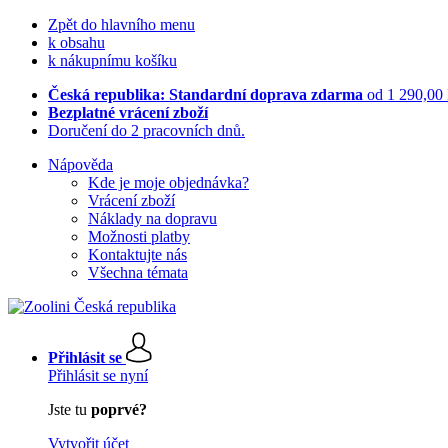
Zpět do hlavního menu
k obsahu
k nákupnímu košíku
Česká republika: Standardní doprava zdarma
od 1 290,00
Bezplatné vrácení zboží
Doručení do 2 pracovních dnů.
Nápověda
Kde je moje objednávka?
Vrácení zboží
Náklady na dopravu
Možnosti platby
Kontaktujte nás
Všechna témata
Přihlásit se
Přihlásit se nyní
Jste tu
poprvé?
Vytvořit účet