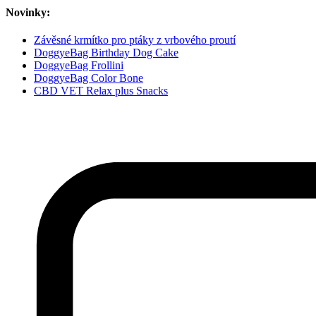
Novinky:
Závěsné krmítko pro ptáky z vrbového proutí
DoggyeBag Birthday Dog Cake
DoggyeBag Frollini
DoggyeBag Color Bone
CBD VET Relax plus Snacks