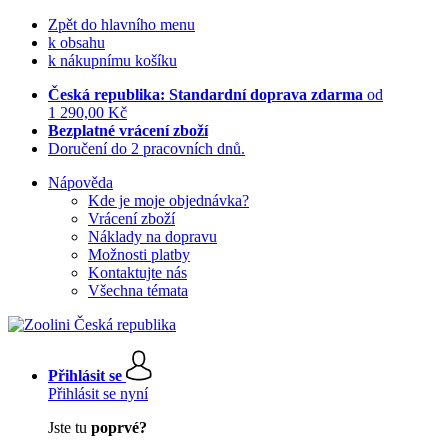
Zpět do hlavního menu
k obsahu
k nákupnímu košíku
Česká republika: Standardní doprava zdarma
od
1 290,00 Kč
Bezplatné vrácení zboží
Doručení do 2 pracovních dnů.
Nápověda
Kde je moje objednávka?
Vrácení zboží
Náklady na dopravu
Možnosti platby
Kontaktujte nás
Všechna témata
Přihlásit se
Přihlásit se nyní
Jste tu
poprvé?