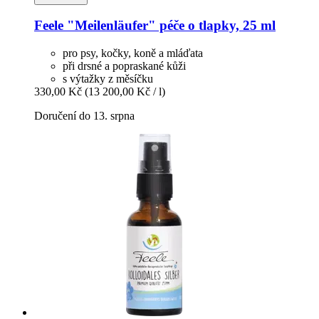
Feele
"Meilenläufer" péče o tlapky, 25 ml
pro psy, kočky, koně a mláďata
při drsné a popraskané kůži
s výtažky z měsíčku
330,00 Kč
(13 200,00 Kč / l)
Doručení do 13. srpna