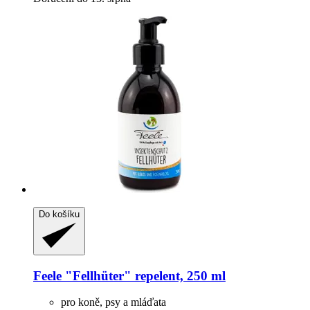
Do košíku
Feele
"Fellhüter" repelent, 250 ml
pro koně, psy a mláďata