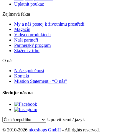
Uplatnit poukaz
Zajímavá fakta
My a náš postoj k životnímu prostředí
Magazín
Videa o produktech
Naši partneři
Partnerský program
Stažení z trhu
O nás
Naše společnost
Kontakt
Mission Statement - “O nás”
Sledujte nás na
Upravit zemi / jazyk
© 2010-2026
niceshops GmbH
- All rights reserved.