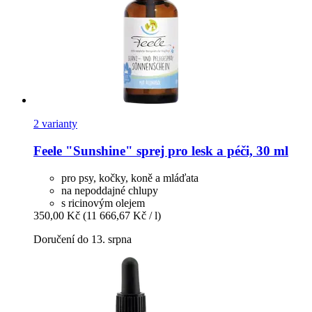
2 varianty
Feele
"Sunshine" sprej pro lesk a péči, 30 ml
pro psy, kočky, koně a mláďata
na nepoddajné chlupy
s ricinovým olejem
350,00 Kč
(11 666,67 Kč / l)
Doručení do 13. srpna