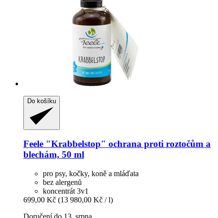
Do košíku
Feele
"Krabbelstop" ochrana proti roztočům a
blechám, 50 ml
pro psy, kočky, koně a mláďata
bez alergenů
koncentrát 3v1
699,00 Kč
(13 980,00 Kč / l)
Doručení do 13. srpna