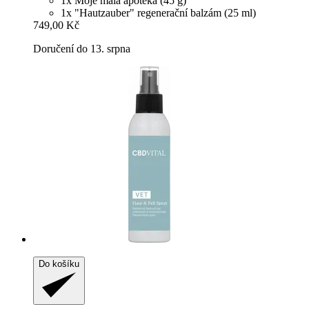
1x Moje malá apotéka (45 g)
1x "Hautzauber" regenerační balzám (25 ml)
749,00 Kč
Doručení do 13. srpna
Do košíku