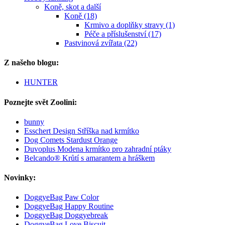
Koně, skot a další
Koně (18)
Krmivo a doplňky stravy (1)
Péče a příslušenství (17)
Pastvinová zvířata (22)
Z našeho blogu:
HUNTER
Poznejte svět Zoolini:
bunny
Esschert Design Stříška nad krmítko
Dog Comets Stardust Orange
Duvoplus Modena krmítko pro zahradní ptáky
Belcando® Krůtí s amarantem a hráškem
Novinky:
DoggyeBag Paw Color
DoggyeBag Happy Routine
DoggyeBag Doggyebreak
DoggyeBag Love Biscuit