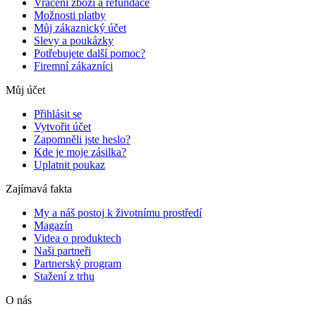
Vrácení zboží a refundace
Možnosti platby
Můj zákaznický účet
Slevy a poukázky
Potřebujete další pomoc?
Firemní zákazníci
Můj účet
Přihlásit se
Vytvořit účet
Zapomněli jste heslo?
Kde je moje zásilka?
Uplatnit poukaz
Zajímavá fakta
My a náš postoj k životnímu prostředí
Magazín
Videa o produktech
Naši partneři
Partnerský program
Stažení z trhu
O nás