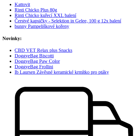
Kattovit
Rinti Chicko Plus 80g
Rinti Chicko kuřecí XXL balení
Čerstvé kapsičky - Selektion in Gelee, 100 g 12x balení
bunny Pampeliškové kořeny
Novinky:
CBD VET Relax plus Snacks
DoggyeBag Biscotti
DoggyeBag Paw Color
DoggyeBag Frollini
Ib Laursen Závěsné keramické krmítko pro ptáky