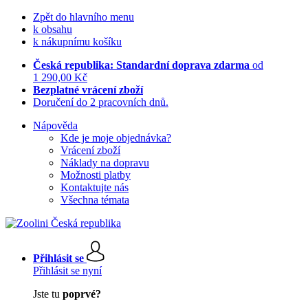
Zpět do hlavního menu
k obsahu
k nákupnímu košíku
Česká republika: Standardní doprava zdarma
od
1 290,00 Kč
Bezplatné vrácení zboží
Doručení do 2 pracovních dnů.
Nápověda
Kde je moje objednávka?
Vrácení zboží
Náklady na dopravu
Možnosti platby
Kontaktujte nás
Všechna témata
Přihlásit se
Přihlásit se nyní
Jste tu
poprvé?