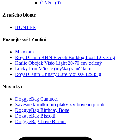
Čištění (6)
Z našeho blogu:
HUNTER
Poznejte svět Zoolini:
Mjamjam
Royal Canin BHN French Bulldog Loaf 12 x 85 g
Karlie Obojek Visio Light 20-70 cm, zelený
Lucky Lou Mäusle (myška) s tuňákem
Royal Canin Urinary Care Mousse 12x85 g
Novinky:
DoggyeBag Cantucci
Závěsné krmítko pro ptáky z vrbového proutí
DoggyeBag Birthday Bone
DoggyeBag Biscotti
DoggyeBag Love Biscuit