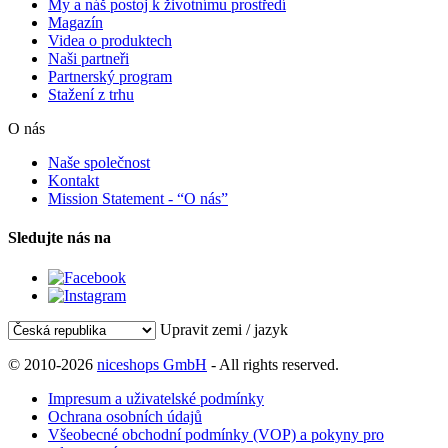
My a náš postoj k životnímu prostředí
Magazín
Videa o produktech
Naši partneři
Partnerský program
Stažení z trhu
O nás
Naše společnost
Kontakt
Mission Statement - “O nás”
Sledujte nás na
Upravit zemi / jazyk
© 2010-2026
niceshops GmbH
- All rights reserved.
Impresum a uživatelské podmínky
Ochrana osobních údajů
Všeobecné obchodní podmínky (VOP) a pokyny pro