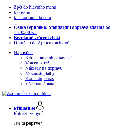
Zpět do hlavního menu
k obsahu
k nákupnímu košíku
Česká republika: Standardní doprava zdarma
od
1 290,00 Kč
Bezplatné vrácení zboží
Doručení do 2 pracovních dnů.
Nápověda
Kde je moje objednávka?
Vrácení zboží
Náklady na dopravu
Možnosti platby
Kontaktujte nás
Všechna témata
Přihlásit se
Přihlásit se nyní
Jste tu
poprvé?