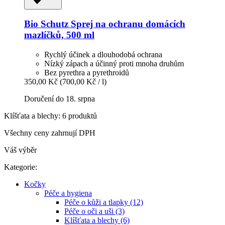
Bio Schutz
Sprej na ochranu domácích
mazlíčků, 500 ml
Rychlý účinek a dlouhodobá ochrana
Nízký zápach a účinný proti mnoha druhům
Bez pyrethra a pyrethroidů
350,00 Kč
(700,00 Kč / l)
Doručení do 18. srpna
Klíšťata a blechy: 6 produktů
Všechny ceny zahrnují DPH
Váš výběr
Kategorie:
Kočky
Péče a hygiena
Péče o kůži a tlapky (12)
Péče o oči a uši (3)
Klíšťata a blechy (6)