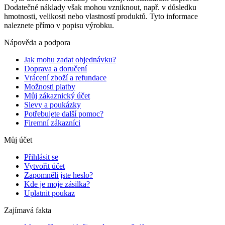
Dodatečné náklady však mohou vzniknout, např. v důsledku
hmotnosti, velikosti nebo vlastností produktů. Tyto informace
naleznete přímo v popisu výrobku.
Nápověda a podpora
Jak mohu zadat objednávku?
Doprava a doručení
Vrácení zboží a refundace
Možnosti platby
Můj zákaznický účet
Slevy a poukázky
Potřebujete další pomoc?
Firemní zákazníci
Můj účet
Přihlásit se
Vytvořit účet
Zapomněli jste heslo?
Kde je moje zásilka?
Uplatnit poukaz
Zajímavá fakta