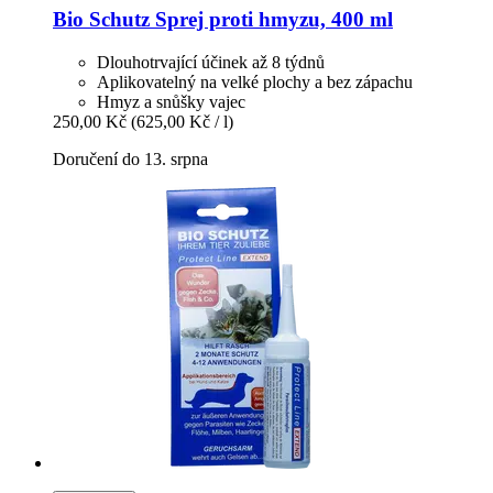
Bio Schutz
Sprej proti hmyzu, 400 ml
Dlouhotrvající účinek až 8 týdnů
Aplikovatelný na velké plochy a bez zápachu
Hmyz a snůšky vajec
250,00 Kč
(625,00 Kč / l)
Doručení do 13. srpna