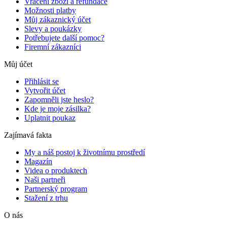
Vrácení zboží a refundace
Možnosti platby
Můj zákaznický účet
Slevy a poukázky
Potřebujete další pomoc?
Firemní zákazníci
Můj účet
Přihlásit se
Vytvořit účet
Zapomněli jste heslo?
Kde je moje zásilka?
Uplatnit poukaz
Zajímavá fakta
My a náš postoj k životnímu prostředí
Magazín
Videa o produktech
Naši partneři
Partnerský program
Stažení z trhu
O nás