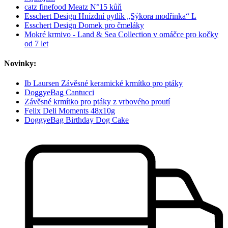
catz finefood Meatz N°15 kůň
Esschert Design Hnízdní pytlík „Sýkora modřinka“ L
Esschert Design Domek pro čmeláky
Mokré krmivo - Land & Sea Collection v omáčce pro kočky
od 7 let
Novinky:
Ib Laursen Závěsné keramické krmítko pro ptáky
DoggyeBag Cantucci
Závěsné krmítko pro ptáky z vrbového proutí
Felix Deli Moments 48x10g
DoggyeBag Birthday Dog Cake