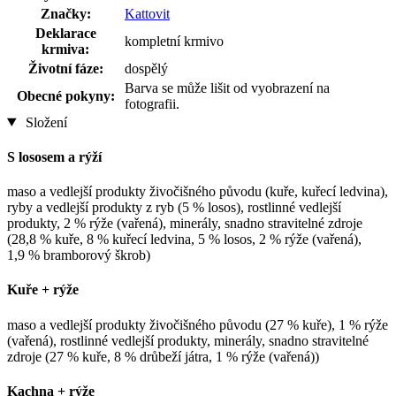
Značky:
Kattovit
Deklarace
kompletní krmivo
krmiva:
Životní fáze:
dospělý
Barva se může lišit od vyobrazení na
Obecné pokyny:
fotografii.
Složení
S lososem a rýží
maso a vedlejší produkty živočišného původu (kuře, kuřecí ledvina),
ryby a vedlejší produkty z ryb (5 % losos), rostlinné vedlejší
produkty, 2 % rýže (vařená), minerály, snadno stravitelné zdroje
(28,8 % kuře, 8 % kuřecí ledvina, 5 % losos, 2 % rýže (vařená),
1,9 % bramborový škrob)
Kuře + rýže
maso a vedlejší produkty živočišného původu (27 % kuře), 1 % rýže
(vařená), rostlinné vedlejší produkty, minerály, snadno stravitelné
zdroje (27 % kuře, 8 % drůbeží játra, 1 % rýže (vařená))
Kachna + rýže