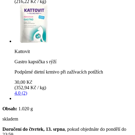
(216,22 Kč / kg)
Kattovit
Gastro kapsička s rýží
Podpůrné dietní krmivo při zažívacích potížích
30,00 Kč
(352,94 Kč / kg)
4.0 (2)
Obsah:
1.020 g
skladem
Doručení do čtvrtek, 13. srpna
, pokud objednáte do
pondělí do
23:59
.