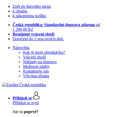
Zpět do hlavního menu
k obsahu
k nákupnímu košíku
Česká republika: Standardní doprava zdarma
od
1 290,00 Kč
Bezplatné vrácení zboží
Doručení do 2 pracovních dnů.
Nápověda
Kde je moje objednávka?
Vrácení zboží
Náklady na dopravu
Možnosti platby
Kontaktujte nás
Všechna témata
Přihlásit se
Přihlásit se nyní
Jste tu
poprvé?