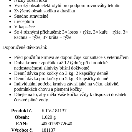
Nízký obsah tuku
Vysoký obsah elektrolytů pro podporu rovnováhy tekutin
Zvýšený obsah sodíku a draslíku
Snadno stravitelné
i-receptura
V kapsičce
Se 4 různými příchutěmi: 3× losos + rýže, 3× kuře + rýže, 3×
kachna + rýže, 3× krůta + rýže
Doporučené dávkování:
Před použitím krmiva se doporučuje konzultace s veterinářem.
Doba krmení: zpočátku až 12 týdnů; při chronické
nedostatečnosti slinivky břišní doživotně
Denní dávka pro kočky do 3 kg: 2 kapsičky denně
Denní dávka pro kočky do 5 kg: 3 kapsičky denně
Individuální potřeba krmiva závisí také na věku, aktivitě,
podmínkách chovu a plemeni kočky.
Dbejte na to, aby měla Vaše kočka vždy k dispozici dostatek
čerstvé pitné vody.
Produkt č.
KTV-181137
Obsah:
1.020 g
EAN:
4000158772640
Výrobce č.
181137