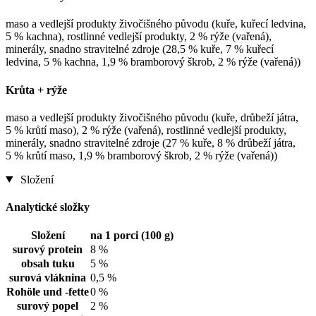
maso a vedlejší produkty živočišného původu (kuře, kuřecí ledvina,
5 % kachna), rostlinné vedlejší produkty, 2 % rýže (vařená),
minerály, snadno stravitelné zdroje (28,5 % kuře, 7 % kuřecí
ledvina, 5 % kachna, 1,9 % bramborový škrob, 2 % rýže (vařená))
Krůta + rýže
maso a vedlejší produkty živočišného původu (kuře, drůbeží játra,
5 % krůtí maso), 2 % rýže (vařená), rostlinné vedlejší produkty,
minerály, snadno stravitelné zdroje (27 % kuře, 8 % drůbeží játra,
5 % krůtí maso, 1,9 % bramborový škrob, 2 % rýže (vařená))
Složení
Analytické složky
Složení
na 1 porci (100 g)
surový protein
8 %
obsah tuku
5 %
surová vláknina
0,5 %
Rohöle und -fette
0 %
surový popel
2 %