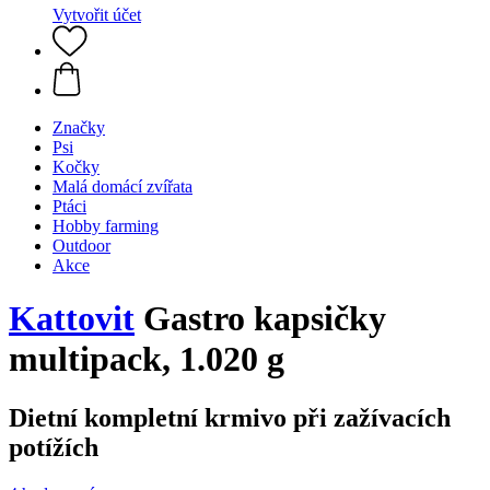
Vytvořit účet
Značky
Psi
Kočky
Malá domácí zvířata
Ptáci
Hobby farming
Outdoor
Akce
Kattovit
Gastro kapsičky
multipack, 1.020 g
Dietní kompletní krmivo při zažívacích
potížích