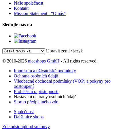
Naše společnost
Kontakt
Mission Statement - “O nás”
Sledujte nás na
Upravit zemi / jazyk
© 2010-2026
niceshops GmbH
- All rights reserved.
Impresum a uživatelské podmínky
Ochrana osobních údajů
Všeobecné obchodní podmínky (VOP) a pokyny pro
odstoupení
Prohlášení o přístupnosti
Nastavení ochrany osobních údajů
Storno předplatného zde
Společnost
Další nice shops
Zde odstoupit od smlouvy