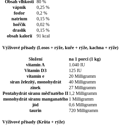
Obsah vlhkosti
80 %
vápník
0,25 %
fosfor
0,2 %
natrium
0,15 %
hořčík
0,02 %
draslík
0,15 %
obsah kalorií
91 kcal
Výživové přísady (Losos + rýže, kuře + rýže, kachna + rýže)
Složení
na 1 porci (1 kg)
vitamín A
1.040 IU
Vitamin D3
125 IU
vitamín e
20 Milligramm
síran železitý, monohydrát
40 Milligramm
zinek
27 Milligramm
Pentahydrát síranu měďnatého II
1,2 Milligramm
monohydrát síranu manganatého
1 Milligramm
jód
0,6 Milligramm
taurin
720 Milligramm
Výživové přísady (Krůta + rýže)