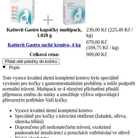
Kattovit Gastro kapsičky multipack,
230,00 Kč
(225,49 Kč /
1.020 g
kg)
679,00 Kč
Kattovit Gastro suché krmivo, 4 kg
(169,75 Kč / kg)
Celková cena:
909,00 Kč
Přidat obě položky do košíku
Popis
Toto vysoce kvalitní dietní kompletní krmivo bylo speciálně
vyvinuto pro kočky s gastrointestinálními problémy a může podpořit
normální trávení. Multipack se 4 různými příchutěmi přináší
příjemnou změnu do misky a umožňuje výživu odpovídající
přirozeným potřebám Vaší kočky.
Vysoce kvalitní dietní kompletní krmivo
Speciálně pro kočky s trávicími obtížemi (žaludek, střeva,
slinivka břišní)
Doporučeno při nedostatečném trávení, exokrinní
pankreatické insuficienci a poruchách vstřebávání ve střevě