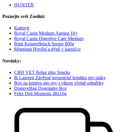
HUNTER
Poznejte svět Zoolini:
Kattovit
Royal Canin Medium Ageing 10+
Royal Canin Digestive Care Medium
Rinti Kennerfleisch Senior 800g
Mjamjam Hovězí a dýně v kapsičce
Novinky:
CBD VET Relax plus Snacks
Ib Laursen Závěsné keramické krmítko pro ptáky
Box na krmivo pro psy s víkem včetně odměrky
DoggyeBag Dogolatier Box
Felix Deli Moments 48x10g