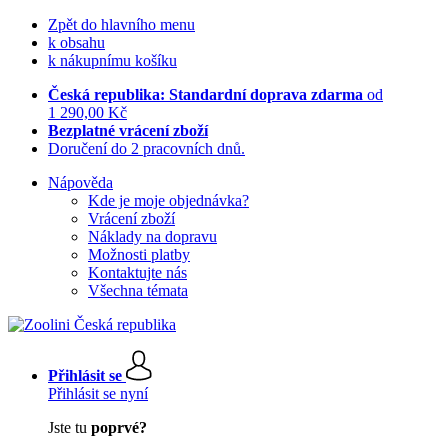
Zpět do hlavního menu
k obsahu
k nákupnímu košíku
Česká republika: Standardní doprava zdarma
od
1 290,00 Kč
Bezplatné vrácení zboží
Doručení do 2 pracovních dnů.
Nápověda
Kde je moje objednávka?
Vrácení zboží
Náklady na dopravu
Možnosti platby
Kontaktujte nás
Všechna témata
Přihlásit se
Přihlásit se nyní
Jste tu
poprvé?