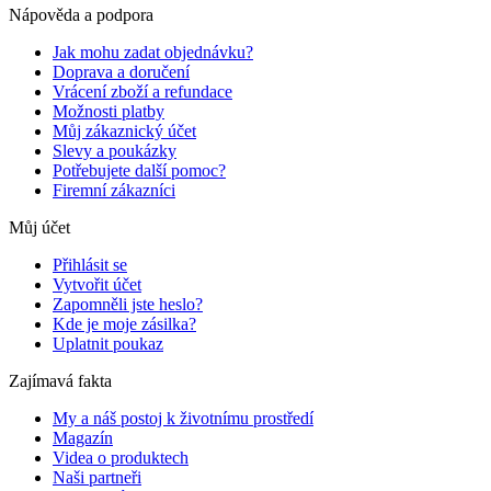
Nápověda a podpora
Jak mohu zadat objednávku?
Doprava a doručení
Vrácení zboží a refundace
Možnosti platby
Můj zákaznický účet
Slevy a poukázky
Potřebujete další pomoc?
Firemní zákazníci
Můj účet
Přihlásit se
Vytvořit účet
Zapomněli jste heslo?
Kde je moje zásilka?
Uplatnit poukaz
Zajímavá fakta
My a náš postoj k životnímu prostředí
Magazín
Videa o produktech
Naši partneři