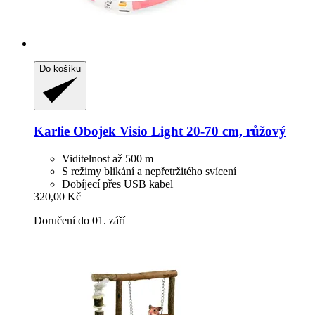
Do košíku
Karlie
Obojek Visio Light 20-​70 cm, růžový
Viditelnost až 500 m
S režimy blikání a nepřetržitého svícení
Dobíjecí přes USB kabel
320,00 Kč
Doručení do 01. září