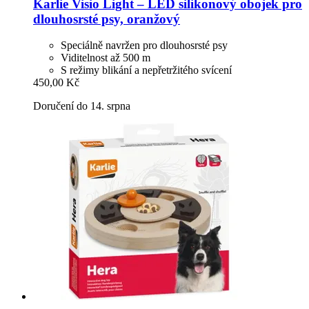
Karlie
Visio Light – LED silikonový obojek pro
dlouhosrsté psy, oranžový
Speciálně navržen pro dlouhosrsté psy
Viditelnost až 500 m
S režimy blikání a nepřetržitého svícení
450,00 Kč
Doručení do 14. srpna