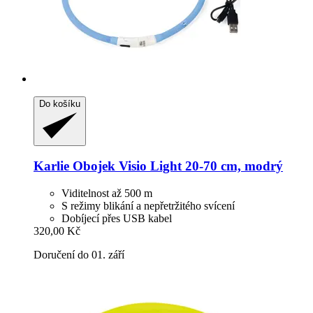
Do košíku
Karlie
Obojek Visio Light 20-​70 cm, modrý
Viditelnost až 500 m
S režimy blikání a nepřetržitého svícení
Dobíjecí přes USB kabel
320,00 Kč
Doručení do 01. září