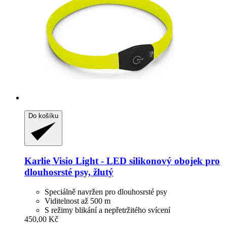
Do košíku
Karlie
Visio Light -​ LED silikonový obojek pro
dlouhosrsté psy, žlutý
Speciálně navržen pro dlouhosrsté psy
Viditelnost až 500 m
S režimy blikání a nepřetržitého svícení
450,00 Kč