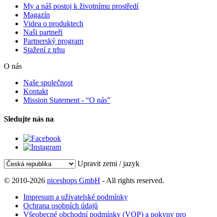
My a náš postoj k životnímu prostředí
Magazín
Videa o produktech
Naši partneři
Partnerský program
Stažení z trhu
O nás
Naše společnost
Kontakt
Mission Statement - “O nás”
Sledujte nás na
Upravit zemi / jazyk
© 2010-2026
niceshops GmbH
- All rights reserved.
Impresum a uživatelské podmínky
Ochrana osobních údajů
Všeobecné obchodní podmínky (VOP) a pokyny pro