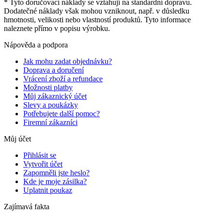
* Tyto doručovací náklady se vztahují na standardní dopravu.
Dodatečné náklady však mohou vzniknout, např. v důsledku
hmotnosti, velikosti nebo vlastností produktů. Tyto informace
naleznete přímo v popisu výrobku.
Nápověda a podpora
Jak mohu zadat objednávku?
Doprava a doručení
Vrácení zboží a refundace
Možnosti platby
Můj zákaznický účet
Slevy a poukázky
Potřebujete další pomoc?
Firemní zákazníci
Můj účet
Přihlásit se
Vytvořit účet
Zapomněli jste heslo?
Kde je moje zásilka?
Uplatnit poukaz
Zajímavá fakta