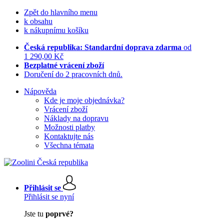
Zpět do hlavního menu
k obsahu
k nákupnímu košíku
Česká republika: Standardní doprava zdarma
od
1 290,00 Kč
Bezplatné vrácení zboží
Doručení do 2 pracovních dnů.
Nápověda
Kde je moje objednávka?
Vrácení zboží
Náklady na dopravu
Možnosti platby
Kontaktujte nás
Všechna témata
Přihlásit se
Přihlásit se nyní
Jste tu
poprvé?