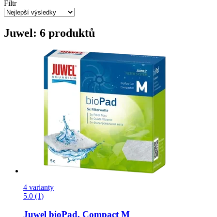
Filtr
Juwel: 6 produktů
4 varianty
5.0 (1)
Juwel
bioPad, Compact M