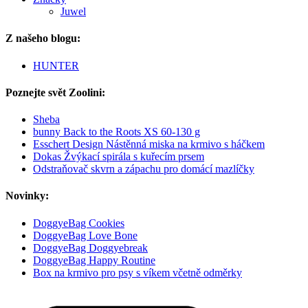
Juwel
Z našeho blogu:
HUNTER
Poznejte svět Zoolini:
Sheba
bunny Back to the Roots XS 60-130 g
Esschert Design Nástěnná miska na krmivo s háčkem
Dokas Žvýkací spirála s kuřecím prsem
Odstraňovač skvrn a zápachu pro domácí mazlíčky
Novinky:
DoggyeBag Cookies
DoggyeBag Love Bone
DoggyeBag Doggyebreak
DoggyeBag Happy Routine
Box na krmivo pro psy s víkem včetně odměrky