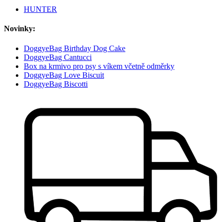
HUNTER
Novinky:
DoggyeBag Birthday Dog Cake
DoggyeBag Cantucci
Box na krmivo pro psy s víkem včetně odměrky
DoggyeBag Love Biscuit
DoggyeBag Biscotti