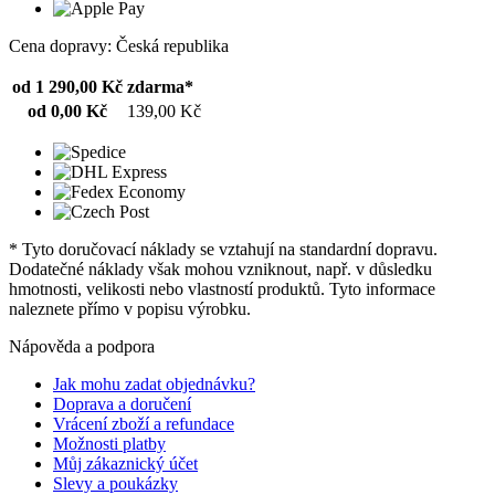
Cena dopravy: Česká republika
od 1 290,00 Kč
zdarma*
od 0,00 Kč
139,00 Kč
* Tyto doručovací náklady se vztahují na standardní dopravu.
Dodatečné náklady však mohou vzniknout, např. v důsledku
hmotnosti, velikosti nebo vlastností produktů. Tyto informace
naleznete přímo v popisu výrobku.
Nápověda a podpora
Jak mohu zadat objednávku?
Doprava a doručení
Vrácení zboží a refundace
Možnosti platby
Můj zákaznický účet
Slevy a poukázky