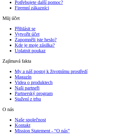
Potřebujete další pomoc?
Firemní zákazníci
Můj účet
Přihlásit se
Vytvořit účet
Zapomněli jste heslo?
Kde je moje zásilka?
Uplatnit poukaz
Zajímavá fakta
My a náš postoj k životnímu prostředí
Magazín
Videa o produktech
Naši partneři
Partnerský program
Stažení z trhu
O nás
Naše společnost
Kontakt
Mission Statement - “O nás”