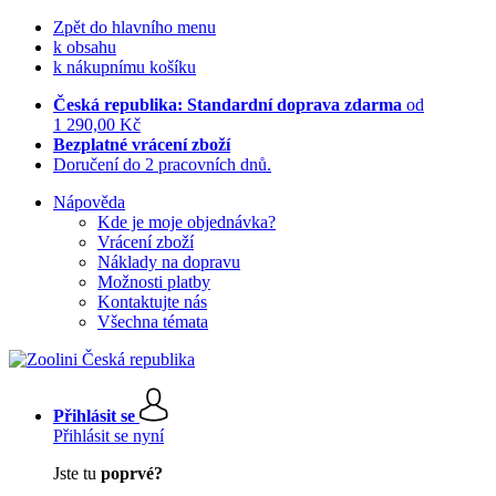
Zpět do hlavního menu
k obsahu
k nákupnímu košíku
Česká republika: Standardní doprava zdarma
od
1 290,00 Kč
Bezplatné vrácení zboží
Doručení do 2 pracovních dnů.
Nápověda
Kde je moje objednávka?
Vrácení zboží
Náklady na dopravu
Možnosti platby
Kontaktujte nás
Všechna témata
Přihlásit se
Přihlásit se nyní
Jste tu
poprvé?