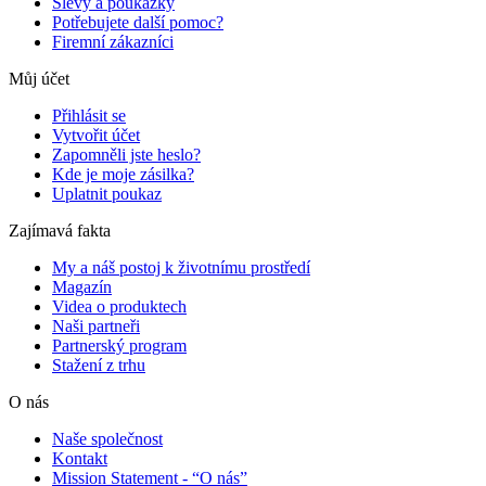
Slevy a poukázky
Potřebujete další pomoc?
Firemní zákazníci
Můj účet
Přihlásit se
Vytvořit účet
Zapomněli jste heslo?
Kde je moje zásilka?
Uplatnit poukaz
Zajímavá fakta
My a náš postoj k životnímu prostředí
Magazín
Videa o produktech
Naši partneři
Partnerský program
Stažení z trhu
O nás
Naše společnost
Kontakt
Mission Statement - “O nás”