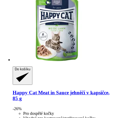
Do košíku
Happy Cat
Meat in Sauce jehněčí v kapsičce,
85 g
-26%
Pro dospělé kočky