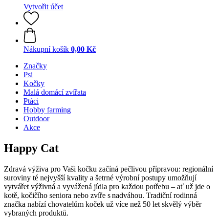
Vytvořit účet
Nákupní košík
0,00 Kč
Značky
Psi
Kočky
Malá domácí zvířata
Ptáci
Hobby farming
Outdoor
Akce
Happy Cat
Zdravá výživa pro Vaši kočku začíná pečlivou přípravou: regionální
suroviny té nejvyšší kvality a šetrné výrobní postupy umožňují
vytvářet výživná a vyvážená jídla pro každou potřebu – ať už jde o
kotě, kočičího seniora nebo zvíře s nadváhou. Tradiční rodinná
značka nabízí chovatelům koček už více než 50 let skvělý výběr
vybraných produktů.