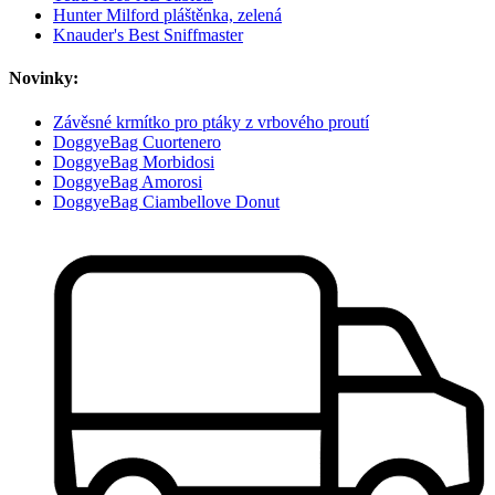
Hunter Milford pláštěnka, zelená
Knauder's Best Sniffmaster
Novinky:
Závěsné krmítko pro ptáky z vrbového proutí
DoggyeBag Cuortenero
DoggyeBag Morbidosi
DoggyeBag Amorosi
DoggyeBag Ciambellove Donut