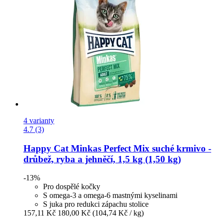
4 varianty
4.7 (3)
Happy Cat
Minkas Perfect Mix suché krmivo -​
drůbež, ryba a jehněčí, 1,5 kg (1,50 kg)
-13%
Pro dospělé kočky
S omega-3 a omega-6 mastnými kyselinami
S juka pro redukci zápachu stolice
157,11 Kč
180,00 Kč
(104,74 Kč / kg)