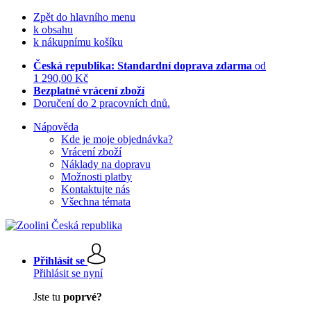
Zpět do hlavního menu
k obsahu
k nákupnímu košíku
Česká republika: Standardní doprava zdarma
od
1 290,00 Kč
Bezplatné vrácení zboží
Doručení do 2 pracovních dnů.
Nápověda
Kde je moje objednávka?
Vrácení zboží
Náklady na dopravu
Možnosti platby
Kontaktujte nás
Všechna témata
Přihlásit se
Přihlásit se nyní
Jste tu
poprvé?