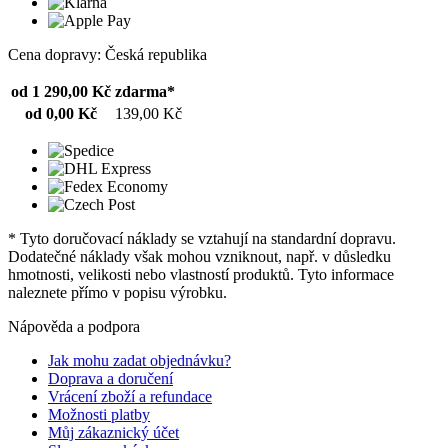
Cena dopravy: Česká republika
od 1 290,00 Kč
zdarma*
od 0,00 Kč
139,00 Kč
* Tyto doručovací náklady se vztahují na standardní dopravu.
Dodatečné náklady však mohou vzniknout, např. v důsledku
hmotnosti, velikosti nebo vlastností produktů. Tyto informace
naleznete přímo v popisu výrobku.
Nápověda a podpora
Jak mohu zadat objednávku?
Doprava a doručení
Vrácení zboží a refundace
Možnosti platby
Můj zákaznický účet