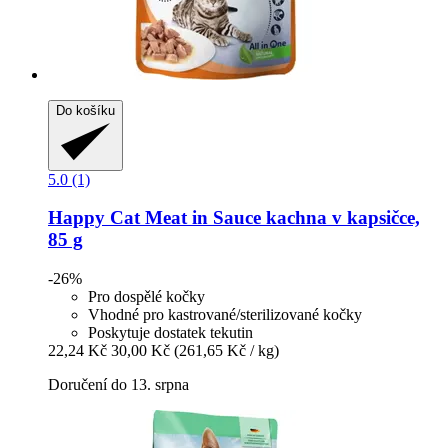
Do košíku
5.0 (1)
Happy Cat
Meat in Sauce kachna v kapsičce,
85 g
-26%
Pro dospělé kočky
Vhodné pro kastrované/sterilizované kočky
Poskytuje dostatek tekutin
22,24 Kč
30,00 Kč
(261,65 Kč / kg)
Doručení do 13. srpna