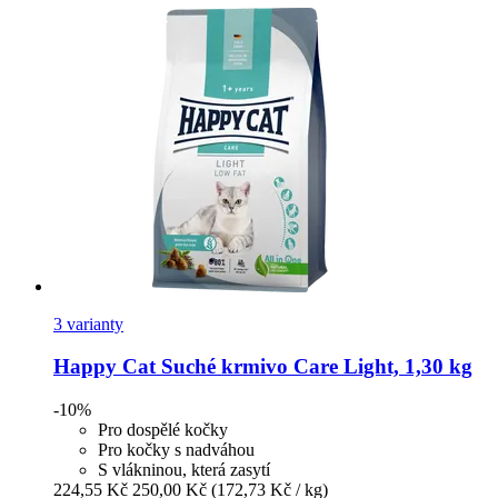
3 varianty
Happy Cat
Suché krmivo Care Light, 1,30 kg
-10%
Pro dospělé kočky
Pro kočky s nadváhou
S vlákninou, která zasytí
224,55 Kč
250,00 Kč
(172,73 Kč / kg)