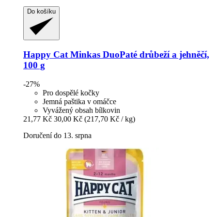
Do košíku
Happy Cat
Minkas DuoPaté drůbeží a jehněčí,
100 g
-27%
Pro dospělé kočky
Jemná paštika v omáčce
Vyvážený obsah bílkovin
21,77 Kč
30,00 Kč
(217,70 Kč / kg)
Doručení do 13. srpna