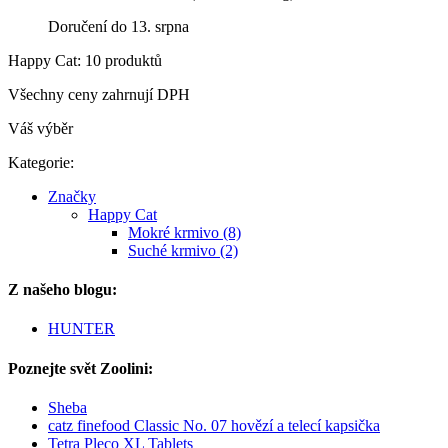
Doručení do 13. srpna
Happy Cat: 10 produktů
Všechny ceny zahrnují DPH
Váš výběr
Kategorie:
Značky
Happy Cat
Mokré krmivo (8)
Suché krmivo (2)
Z našeho blogu:
HUNTER
Poznejte svět Zoolini:
Sheba
catz finefood Classic No. 07 hovězí a telecí kapsička
Tetra Pleco XL Tablets