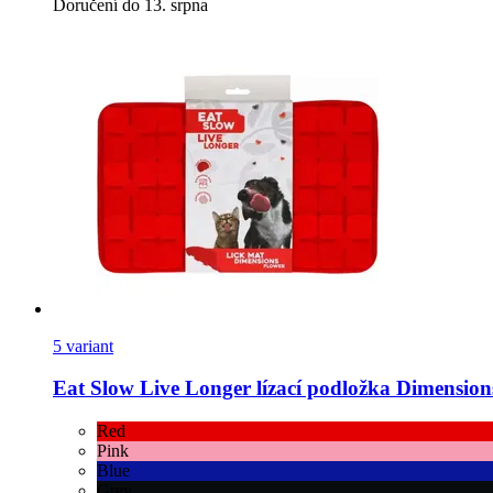
Doručení do 13. srpna
5 variant
Eat Slow
Live Longer lízací podložka Dimension
Red
Pink
Blue
Grey