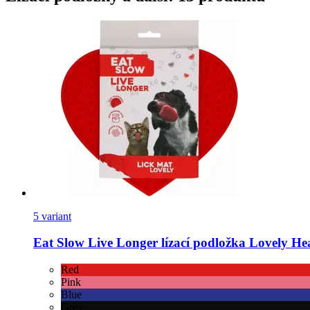
5 variant
Eat Slow
Live Longer lízací podložka Lovely He
Red
Pink
Blue
Grey