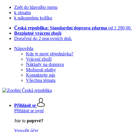
Zpět do hlavního menu
k obsahu
k nákupnímu košíku
Česká republika: Standardní doprava zdarma
od 1 290,00
Bezplatné vrácení zboží
Doručení do 2 pracovních dnů.
Nápověda
Kde je moje objednávka?
Vrácení zboží
Náklady na dopravu
Možnosti platby
Kontaktujte nás
Všechna témata
Přihlásit se
Přihlásit se nyní
Jste tu
poprvé?
Vytvořit účet