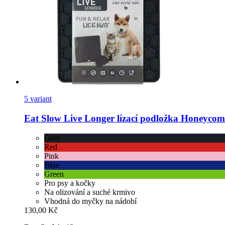
5 variant
Eat Slow
Live Longer lízací podložka Honeycom
Grey
Red
Pink
Blue
Green
Pro psy a kočky
Na olizování a suché krmivo
Vhodná do myčky na nádobí
130,00 Kč