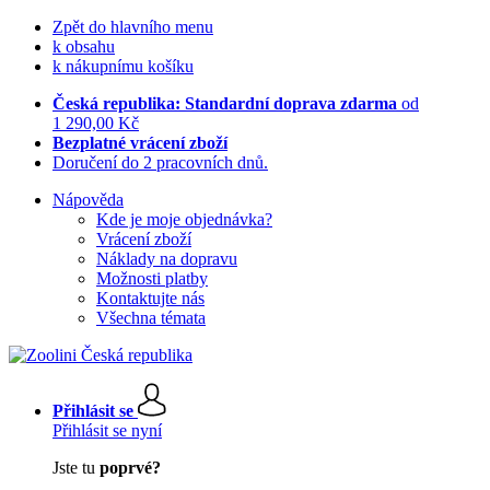
Zpět do hlavního menu
k obsahu
k nákupnímu košíku
Česká republika: Standardní doprava zdarma
od
1 290,00 Kč
Bezplatné vrácení zboží
Doručení do 2 pracovních dnů.
Nápověda
Kde je moje objednávka?
Vrácení zboží
Náklady na dopravu
Možnosti platby
Kontaktujte nás
Všechna témata
Přihlásit se
Přihlásit se nyní
Jste tu
poprvé?