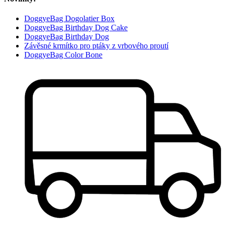
DoggyeBag Dogolatier Box
DoggyeBag Birthday Dog Cake
DoggyeBag Birthday Dog
Závěsné krmítko pro ptáky z vrbového proutí
DoggyeBag Color Bone