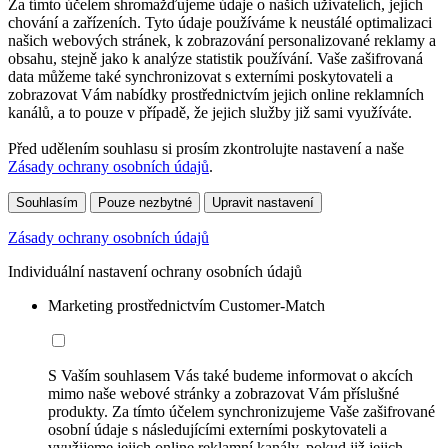
Za tímto účelem shromažďujeme údaje o našich uživatelích, jejich
chování a zařízeních. Tyto údaje používáme k neustálé optimalizaci
našich webových stránek, k zobrazování personalizované reklamy a
obsahu, stejně jako k analýze statistik používání. Vaše zašifrovaná
data můžeme také synchronizovat s externími poskytovateli a
zobrazovat Vám nabídky prostřednictvím jejich online reklamních
kanálů, a to pouze v případě, že jejich služby již sami využíváte.
Před udělením souhlasu si prosím zkontrolujte nastavení a naše
Zásady ochrany osobních údajů
.
Souhlasím
Pouze nezbytné
Upravit nastavení
Zásady ochrany osobních údajů
Individuální nastavení ochrany osobních údajů
Marketing prostřednictvím Customer-Match
S Vaším souhlasem Vás také budeme informovat o akcích
mimo naše webové stránky a zobrazovat Vám příslušné
produkty. Za tímto účelem synchronizujeme Vaše zašifrované
osobní údaje s následujícími externími poskytovateli a
využijeme jejich online reklamní kanály, pokud již jejich