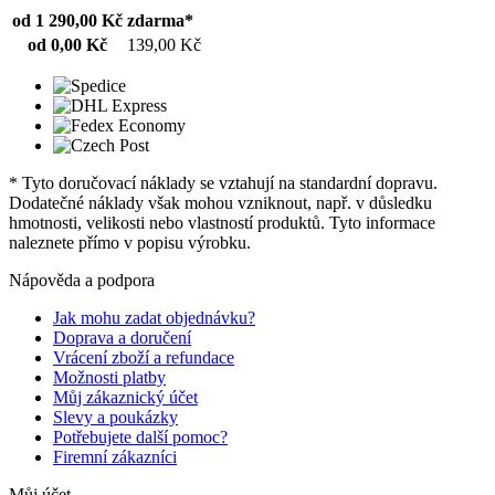
od 1 290,00 Kč
zdarma*
od 0,00 Kč
139,00 Kč
* Tyto doručovací náklady se vztahují na standardní dopravu.
Dodatečné náklady však mohou vzniknout, např. v důsledku
hmotnosti, velikosti nebo vlastností produktů. Tyto informace
naleznete přímo v popisu výrobku.
Nápověda a podpora
Jak mohu zadat objednávku?
Doprava a doručení
Vrácení zboží a refundace
Možnosti platby
Můj zákaznický účet
Slevy a poukázky
Potřebujete další pomoc?
Firemní zákazníci
Můj účet