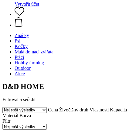
Vytvořit účet
Značky
Psi
Kočky
Malá domácí zvířata
Ptáci
Hobby farming
Outdoor
Akce
D&D HOME
Filtrovat a seřadit
Cena
Živočišný druh
Vlastnosti
Kapacita
Materiál
Barva
Filtr