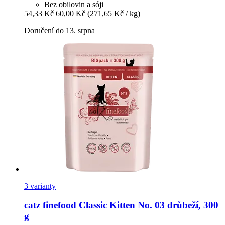
Bez obilovin a sóji
54,33 Kč
60,00 Kč
(271,65 Kč / kg)
Doručení do 13. srpna
3 varianty
catz finefood
Classic Kitten No. 03 drůbeží, 300
g