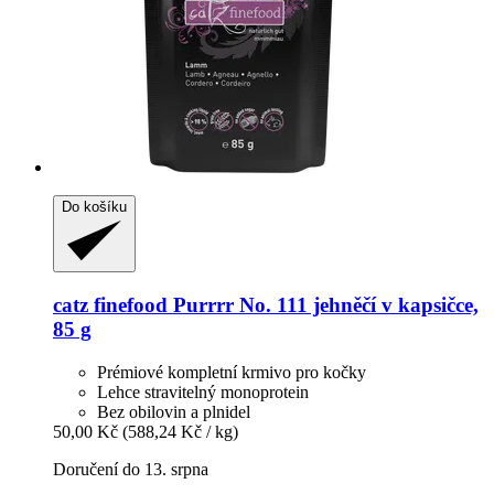
Do košíku
catz finefood
Purrrr No. 111 jehněčí v kapsičce,
85 g
Prémiové kompletní krmivo pro kočky
Lehce stravitelný monoprotein
Bez obilovin a plnidel
50,00 Kč
(588,24 Kč / kg)
Doručení do 13. srpna