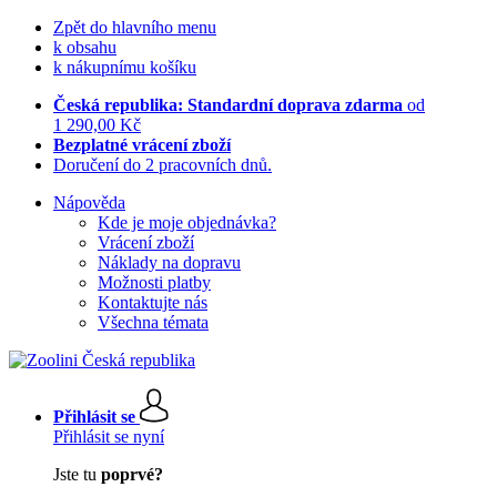
Zpět do hlavního menu
k obsahu
k nákupnímu košíku
Česká republika: Standardní doprava zdarma
od
1 290,00 Kč
Bezplatné vrácení zboží
Doručení do 2 pracovních dnů.
Nápověda
Kde je moje objednávka?
Vrácení zboží
Náklady na dopravu
Možnosti platby
Kontaktujte nás
Všechna témata
Přihlásit se
Přihlásit se nyní
Jste tu
poprvé?