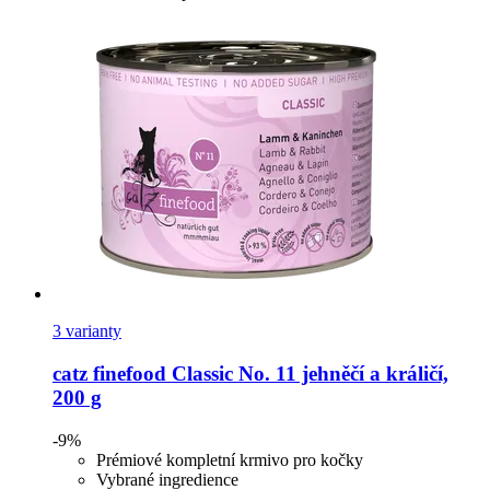
3 varianty
catz finefood
Classic No. 11 jehněčí a králičí,
200 g
-9%
Prémiové kompletní krmivo pro kočky
Vybrané ingredience