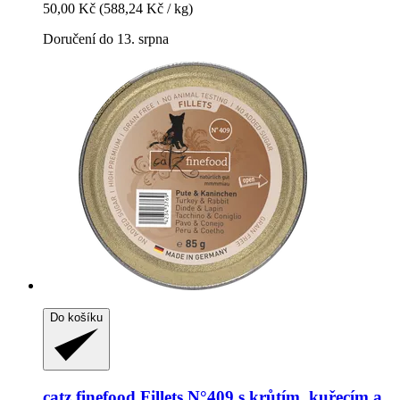
50,00 Kč
(588,24 Kč / kg)
Doručení do 13. srpna
Do košíku
catz finefood
Fillets N°409 s krůtím, kuřecím a