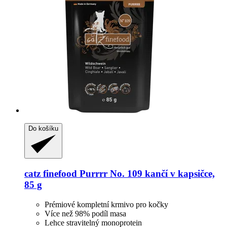
Do košíku
catz finefood
Purrrr No. 109 kančí v kapsičce,
85 g
Prémiové kompletní krmivo pro kočky
Více než 98% podíl masa
Lehce stravitelný monoprotein