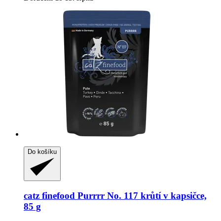
Do košíku
catz finefood
Purrrr No. 117 krůtí v kapsičce,
85 g