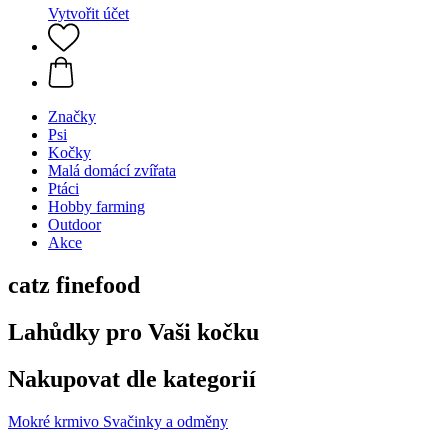
Vytvořit účet
Značky
Psi
Kočky
Malá domácí zvířata
Ptáci
Hobby farming
Outdoor
Akce
catz finefood
Lahůdky pro Vaši kočku
Nakupovat dle kategorií
Mokré krmivo
Svačinky a odměny