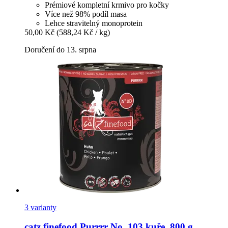
Prémiové kompletní krmivo pro kočky
Více než 98% podíl masa
Lehce stravitelný monoprotein
50,00 Kč
(588,24 Kč / kg)
Doručení do 13. srpna
3 varianty
catz finefood
Purrrr No. 103 kuře, 800 g