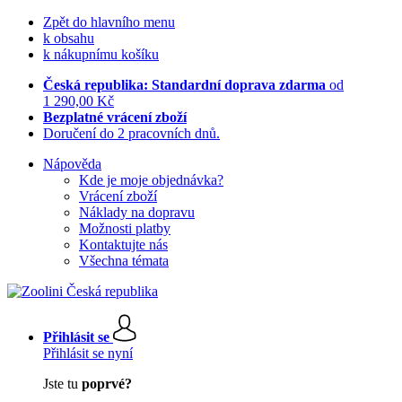
Zpět do hlavního menu
k obsahu
k nákupnímu košíku
Česká republika: Standardní doprava zdarma
od
1 290,00 Kč
Bezplatné vrácení zboží
Doručení do 2 pracovních dnů.
Nápověda
Kde je moje objednávka?
Vrácení zboží
Náklady na dopravu
Možnosti platby
Kontaktujte nás
Všechna témata
Přihlásit se
Přihlásit se nyní
Jste tu
poprvé?