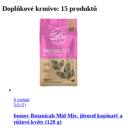
Doplňkové krmivo: 15 produktů
6 variant
5.0 (1)
bunny
Botanicals Mid Mix, jitrocel kopinatý a
růžové květy (120 g)