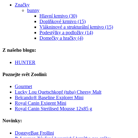
Značky
bunny
Hlavní krmivo (30)
Doplňkové krmivo (15)
Vlákninové a strukturální krmivo (15)
Podestýlky a podložky (14)
Domečky a hračky (4)
Z našeho blogu:
HUNTER
Poznejte svět Zoolini:
Gourmet
Lucky Lou Quetschkopf (tuba) Cheesy Malt
Belcando® Baseline Explorer Mini
Royal Canin Exigent Mini
Royal Canin Sterilised Mousse 12x85 g
Novinky:
DoggyeBag Frollini