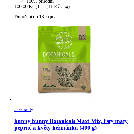
100% přírodní
100,00 Kč
(1 111,11 Kč / kg)
Doručení do 13. srpna
2 varianty
bunny
bunny Botanicals Maxi Mix, listy máty
peprné a květy heřmánku (400 g)