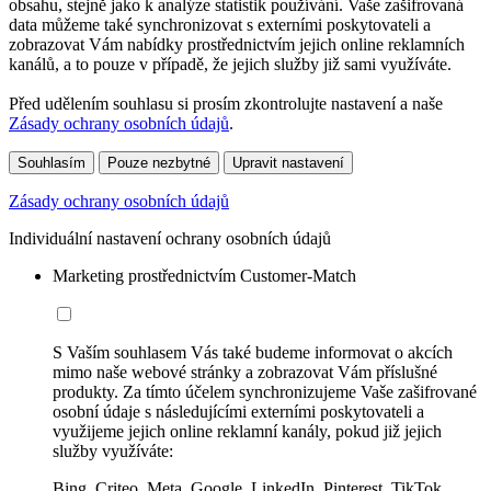
obsahu, stejně jako k analýze statistik používání. Vaše zašifrovaná
data můžeme také synchronizovat s externími poskytovateli a
zobrazovat Vám nabídky prostřednictvím jejich online reklamních
kanálů, a to pouze v případě, že jejich služby již sami využíváte.
Před udělením souhlasu si prosím zkontrolujte nastavení a naše
Zásady ochrany osobních údajů
.
Souhlasím
Pouze nezbytné
Upravit nastavení
Zásady ochrany osobních údajů
Individuální nastavení ochrany osobních údajů
Marketing prostřednictvím Customer-Match
S Vaším souhlasem Vás také budeme informovat o akcích
mimo naše webové stránky a zobrazovat Vám příslušné
produkty. Za tímto účelem synchronizujeme Vaše zašifrované
osobní údaje s následujícími externími poskytovateli a
využijeme jejich online reklamní kanály, pokud již jejich
služby využíváte:
Bing, Criteo, Meta, Google, LinkedIn, Pinterest, TikTok