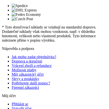
* Tyto doručovací náklady se vztahují na standardní dopravu.
Dodatečné náklady však mohou vzniknout, např. v důsledku
hmotnosti, velikosti nebo vlastností produktů. Tyto informace
naleznete přímo v popisu výrobku.
Nápověda a podpora
Jak mohu zadat objednávku?
Doprava a doručení
Vrácení zboží a refundace
Možnosti platby
Můj zákaznický účet
Slevy a poukázky
Potřebujete další pomoc?
Firemní zákazníci
Můj účet
Přihlásit se
Vytvořit účet