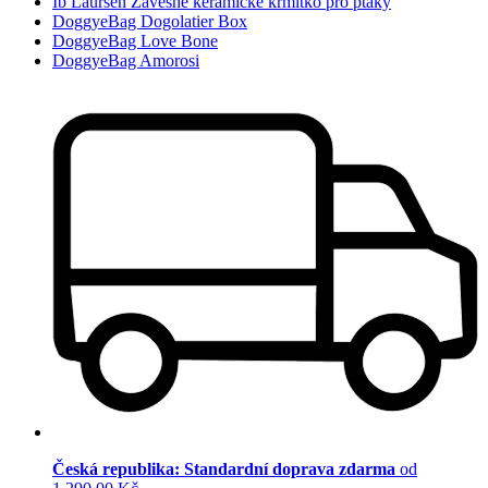
Ib Laursen Závěsné keramické krmítko pro ptáky
DoggyeBag Dogolatier Box
DoggyeBag Love Bone
DoggyeBag Amorosi
Česká republika: Standardní doprava zdarma
od