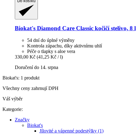
Do košíku
Biokat's
Diamond Care Classic kočičí stelivo, 8 l
54 dní do úplné výměny
Kontrola zápachu, díky aktivnímu uhlí
Péče o tlapky s aloe vera
330,00 Kč
(41,25 Kč / l)
Doručení do 14. srpna
Biokat's: 1 produkt
Všechny ceny zahrnují DPH
Váš výběr
Kategorie:
Značky
Biokat's
Jílovité a vápenné podestýlky (1)