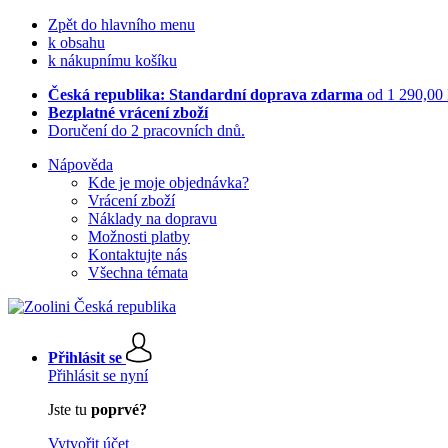
Zpět do hlavního menu
k obsahu
k nákupnímu košíku
Česká republika: Standardní doprava zdarma
od 1 290,00
Bezplatné vrácení zboží
Doručení do 2 pracovních dnů.
Nápověda
Kde je moje objednávka?
Vrácení zboží
Náklady na dopravu
Možnosti platby
Kontaktujte nás
Všechna témata
Přihlásit se
Přihlásit se nyní
Jste tu
poprvé?
Vytvořit účet