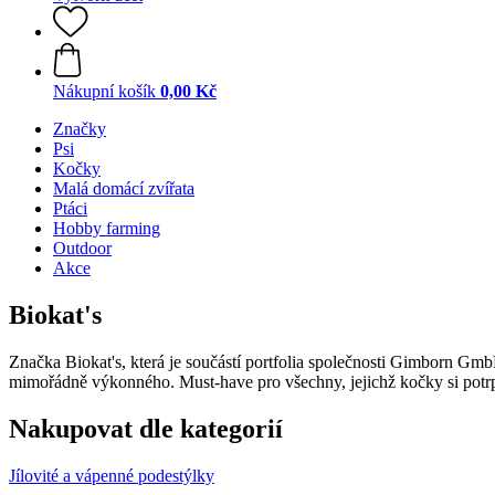
Nákupní košík
0,00 Kč
Značky
Psi
Kočky
Malá domácí zvířata
Ptáci
Hobby farming
Outdoor
Akce
Biokat's
Značka Biokat's, která je součástí portfolia společnosti Gimborn Gmb
mimořádně výkonného. Must‑have pro všechny, jejichž kočky si potrpí
Nakupovat dle kategorií
Jílovité a vápenné podestýlky