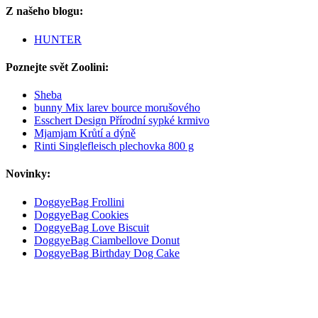
Z našeho blogu:
HUNTER
Poznejte svět Zoolini:
Sheba
bunny Mix larev bource morušového
Esschert Design Přírodní sypké krmivo
Mjamjam Krůtí a dýně
Rinti Singlefleisch plechovka 800 g
Novinky:
DoggyeBag Frollini
DoggyeBag Cookies
DoggyeBag Love Biscuit
DoggyeBag Ciambellove Donut
DoggyeBag Birthday Dog Cake