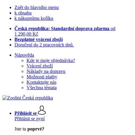
Zpět do hlavního menu
k obsahu
k nákupnímu košíku
Česká republika: Standardní doprava zdarma
od
1 290,00 Kč
Bezplatné vrácení zboží
Doručení do 2 pracovních dnů.
Nápověda
Kde je moje objednávka?
Vrácení zboží
Náklady na dopravu
Možnosti platby
Kontaktujte nás
Všechna témata
Přihlásit se
Přihlásit se nyní
Jste tu
poprvé?