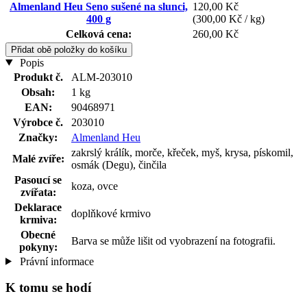
Almenland Heu Seno sušené na slunci,
120,00 Kč
400 g
(300,00 Kč / kg)
Celková cena:
260,00 Kč
Přidat obě položky do košíku
Popis
Produkt č.
ALM-203010
Obsah:
1 kg
EAN:
90468971
Výrobce č.
203010
Značky:
Almenland Heu
zakrslý králík, morče, křeček, myš, krysa, pískomil,
Malé zvíře:
osmák (Degu), činčila
Pasoucí se
koza, ovce
zvířata:
Deklarace
doplňkové krmivo
krmiva:
Obecné
Barva se může lišit od vyobrazení na fotografii.
pokyny:
Právní informace
K tomu se hodí