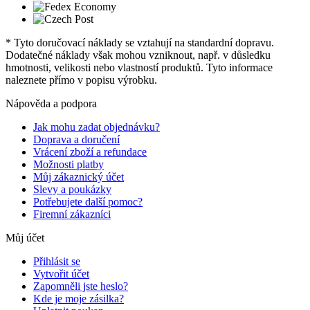
* Tyto doručovací náklady se vztahují na standardní dopravu.
Dodatečné náklady však mohou vzniknout, např. v důsledku
hmotnosti, velikosti nebo vlastností produktů. Tyto informace
naleznete přímo v popisu výrobku.
Nápověda a podpora
Jak mohu zadat objednávku?
Doprava a doručení
Vrácení zboží a refundace
Možnosti platby
Můj zákaznický účet
Slevy a poukázky
Potřebujete další pomoc?
Firemní zákazníci
Můj účet
Přihlásit se
Vytvořit účet
Zapomněli jste heslo?
Kde je moje zásilka?