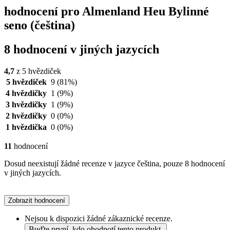
hodnocení pro Almenland Heu Bylinné
seno (čeština)
8 hodnocení v jiných jazycích
4,7
z 5 hvězdiček
5 hvězdiček
9
(81%)
4 hvězdičky
1
(9%)
3 hvězdičky
1
(9%)
2 hvězdičky
0
(0%)
1 hvězdička
0
(0%)
11
hodnocení
Dosud neexistují žádné recenze v jazyce čeština, pouze 8 hodnocení
v jiných jazycích.
Zobrazit hodnocení
Nejsou k dispozici žádné zákaznické recenze.
Buďte první, kdo ohodnotí tento produkt.