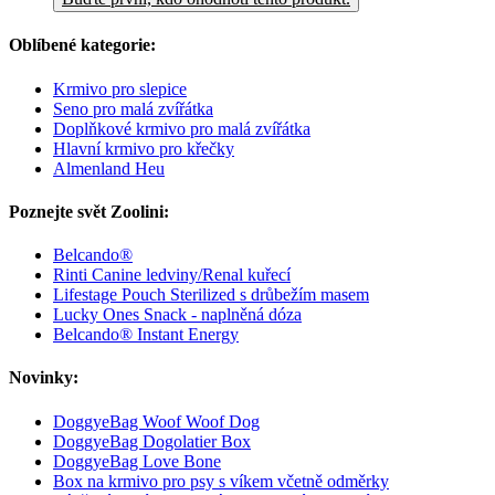
Oblíbené kategorie:
Krmivo pro slepice
Seno pro malá zvířátka
Doplňkové krmivo pro malá zvířátka
Hlavní krmivo pro křečky
Almenland Heu
Poznejte svět Zoolini:
Belcando®
Rinti Canine ledviny/Renal kuřecí
Lifestage Pouch Sterilized s drůbežím masem
Lucky Ones Snack - naplněná dóza
Belcando® Instant Energy
Novinky:
DoggyeBag Woof Woof Dog
DoggyeBag Dogolatier Box
DoggyeBag Love Bone
Box na krmivo pro psy s víkem včetně odměrky