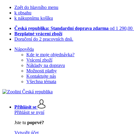
Zpět do hlavního menu
k obsahu
k nákupnímu košíku
Česká republika: Standardní doprava zdarma
od 1 290,00
Bezplatné vrácení zboží
Doručení do 2 pracovních dnů.
Nápověda
Kde je moje objednávka?
Vrácení zboží
Náklady na dopravu
Možnosti platby
Kontaktujte nás
Všechna témata
Přihlásit se
Přihlásit se nyní
Jste tu
poprvé?
Vytvořit účet