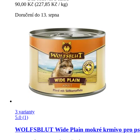
90,00 Kč
(227,85 Kč / kg)
Doručení do 13. srpna
3 varianty
5.0 (1)
WOLFSBLUT
Wide Plain mokré krmivo pro ps