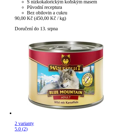
S nízkokalorickým koňským masem
Původní receptura
Bez obilovin a cukru
90,00 Kč
(450,00 Kč / kg)
Doručení do 13. srpna
2 varianty
5.0 (2)