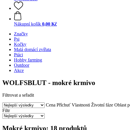
Nákupní košík
0,00 Kč
Značky
Psi
Kočky
Malá domácí zvířata
Ptáci
Hobby farming
Outdoor
Akce
WOLFSBLUT - mokré krmivo
Filtrovat a seřadit
Cena
Příchuť
Vlastnosti
Životní fáze
Oblast p
Filtr
Mokré krmivo: 18 produktů