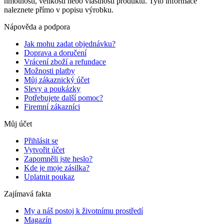
hmotnosti, velikosti nebo vlastností produktů. Tyto informace
naleznete přímo v popisu výrobku.
Nápověda a podpora
Jak mohu zadat objednávku?
Doprava a doručení
Vrácení zboží a refundace
Možnosti platby
Můj zákaznický účet
Slevy a poukázky
Potřebujete další pomoc?
Firemní zákazníci
Můj účet
Přihlásit se
Vytvořit účet
Zapomněli jste heslo?
Kde je moje zásilka?
Uplatnit poukaz
Zajímavá fakta
My a náš postoj k životnímu prostředí
Magazín