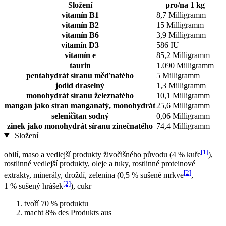
Složení
pro/na 1 kg
vitamín B1
8,7 Milligramm
vitamín B2
15 Milligramm
vitamín B6
3,9 Milligramm
vitamín D3
586 IU
vitamín e
85,2 Milligramm
taurin
1.090 Milligramm
pentahydrát síranu měďnatého
5 Milligramm
jodid draselný
1,3 Milligramm
monohydrát síranu železnatého
10,1 Milligramm
mangan jako síran manganatý, monohydrát
25,6 Milligramm
seleničitan sodný
0,06 Milligramm
zinek jako monohydrát síranu zinečnatého
74,4 Milligramm
Složení
[1]
obilí, maso a vedlejší produkty živočišného původu (4 % kuře
),
rostlinné vedlejší produkty, oleje a tuky, rostlinné proteinové
[2]
extrakty, minerály, droždí, zelenina (0,5 % sušené mrkve
,
[2]
1 % sušený hrášek
), cukr
tvoří 70 % produktu
macht 8% des Produkts aus