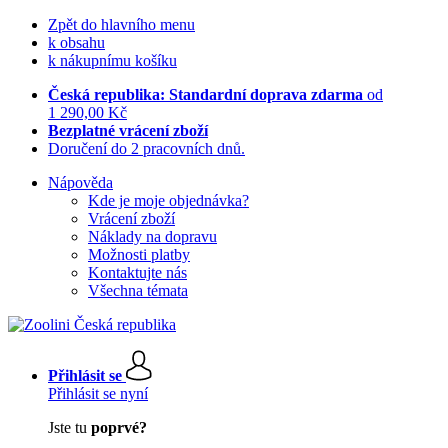
Zpět do hlavního menu
k obsahu
k nákupnímu košíku
Česká republika: Standardní doprava zdarma
od
1 290,00 Kč
Bezplatné vrácení zboží
Doručení do 2 pracovních dnů.
Nápověda
Kde je moje objednávka?
Vrácení zboží
Náklady na dopravu
Možnosti platby
Kontaktujte nás
Všechna témata
Přihlásit se
Přihlásit se nyní
Jste tu
poprvé?