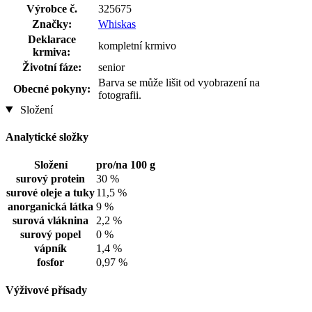
Výrobce č.
325675
Značky:
Whiskas
Deklarace
kompletní krmivo
krmiva:
Životní fáze:
senior
Barva se může lišit od vyobrazení na
Obecné pokyny:
fotografii.
Složení
Analytické složky
Složení
pro/na 100 g
surový protein
30 %
surové oleje a tuky
11,5 %
anorganická látka
9 %
surová vláknina
2,2 %
surový popel
0 %
vápník
1,4 %
fosfor
0,97 %
Výživové přísady