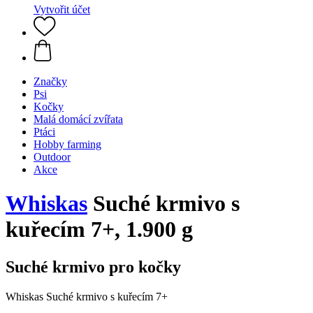
Vytvořit účet
Značky
Psi
Kočky
Malá domácí zvířata
Ptáci
Hobby farming
Outdoor
Akce
Whiskas
Suché krmivo s
kuřecím 7+, 1.900 g
Suché krmivo pro kočky
Whiskas Suché krmivo s kuřecím 7+