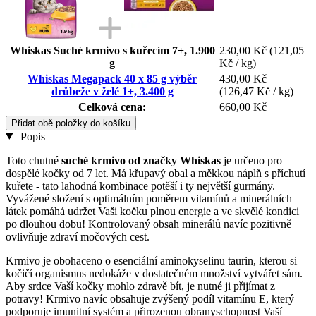
Whiskas Suché krmivo s kuřecím 7+, 1.900
230,00 Kč
(121,05
g
Kč / kg)
Whiskas Megapack 40 x 85 g výběr
430,00 Kč
drůbeže v želé 1+, 3.400 g
(126,47 Kč / kg)
Celková cena:
660,00 Kč
Přidat obě položky do košíku
Popis
Toto chutné
suché krmivo od značky Whiskas
je určeno pro
dospělé kočky od 7 let. Má křupavý obal a měkkou náplň s příchutí
kuřete - tato lahodná kombinace potěší i ty největší gurmány.
Vyvážené složení s optimálním poměrem vitamínů a minerálních
látek pomáhá udržet Vaši kočku plnou energie a ve skvělé kondici
po dlouhou dobu! Kontrolovaný obsah minerálů navíc pozitivně
ovlivňuje zdraví močových cest.
Krmivo je obohaceno o esenciální aminokyselinu taurin, kterou si
kočičí organismus nedokáže v dostatečném množství vytvářet sám.
Aby srdce Vaší kočky mohlo zdravě bít, je nutné ji přijímat z
potravy! Krmivo navíc obsahuje zvýšený podíl vitamínu E, který
podporuje imunitní systém a přirozenou obranyschopnost Vaší