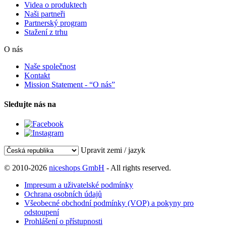
Videa o produktech
Naši partneři
Partnerský program
Stažení z trhu
O nás
Naše společnost
Kontakt
Mission Statement - “O nás”
Sledujte nás na
Upravit zemi / jazyk
© 2010-2026
niceshops GmbH
- All rights reserved.
Impresum a uživatelské podmínky
Ochrana osobních údajů
Všeobecné obchodní podmínky (VOP) a pokyny pro
odstoupení
Prohlášení o přístupnosti