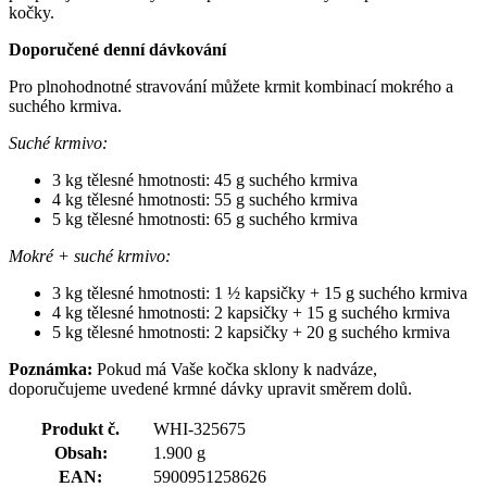
kočky.
Doporučené denní dávkování
Pro plnohodnotné stravování můžete krmit kombinací mokrého a
suchého krmiva.
Suché krmivo:
3 kg tělesné hmotnosti: 45 g suchého krmiva
4 kg tělesné hmotnosti: 55 g suchého krmiva
5 kg tělesné hmotnosti: 65 g suchého krmiva
Mokré + suché krmivo:
3 kg tělesné hmotnosti: 1 ½ kapsičky + 15 g suchého krmiva
4 kg tělesné hmotnosti: 2 kapsičky + 15 g suchého krmiva
5 kg tělesné hmotnosti: 2 kapsičky + 20 g suchého krmiva
Poznámka:
Pokud má Vaše kočka sklony k nadváze,
doporučujeme uvedené krmné dávky upravit směrem dolů.
Produkt č.
WHI-325675
Obsah:
1.900 g
EAN:
5900951258626