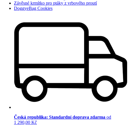
Závěsné krmítko pro ptáky z vrbového proutí
DoggyeBag Cookies
Česká republika: Standardní doprava zdarma
od
1 290,00 Kč