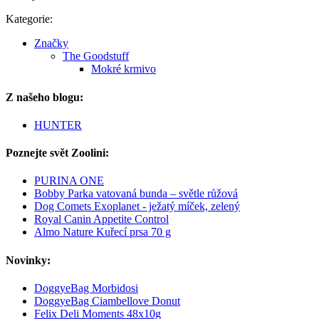
Kategorie:
Značky
The Goodstuff
Mokré krmivo
Z našeho blogu:
HUNTER
Poznejte svět Zoolini:
PURINA ONE
Bobby Parka vatovaná bunda – světle růžová
Dog Comets Exoplanet - ježatý míček, zelený
Royal Canin Appetite Control
Almo Nature Kuřecí prsa 70 g
Novinky:
DoggyeBag Morbidosi
DoggyeBag Ciambellove Donut
Felix Deli Moments 48x10g