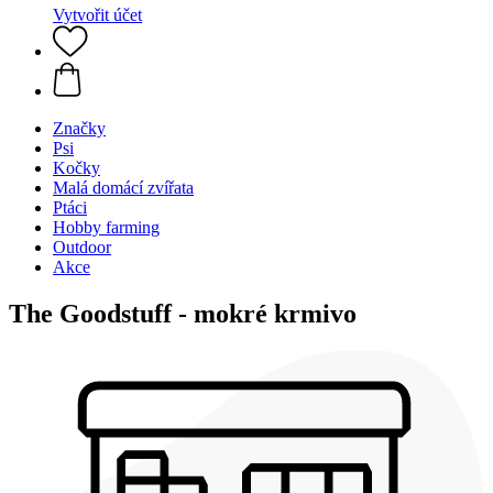
Vytvořit účet
Značky
Psi
Kočky
Malá domácí zvířata
Ptáci
Hobby farming
Outdoor
Akce
The Goodstuff - mokré krmivo