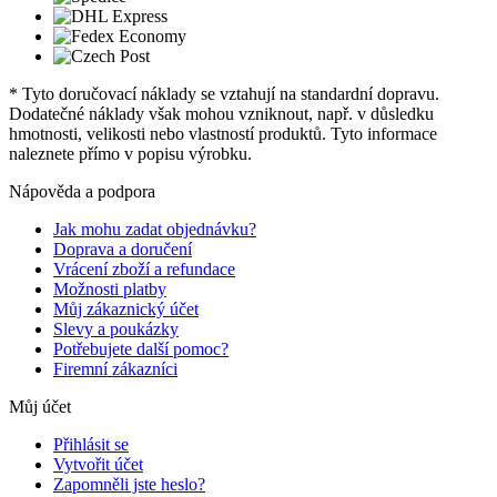
* Tyto doručovací náklady se vztahují na standardní dopravu.
Dodatečné náklady však mohou vzniknout, např. v důsledku
hmotnosti, velikosti nebo vlastností produktů. Tyto informace
naleznete přímo v popisu výrobku.
Nápověda a podpora
Jak mohu zadat objednávku?
Doprava a doručení
Vrácení zboží a refundace
Možnosti platby
Můj zákaznický účet
Slevy a poukázky
Potřebujete další pomoc?
Firemní zákazníci
Můj účet
Přihlásit se
Vytvořit účet
Zapomněli jste heslo?