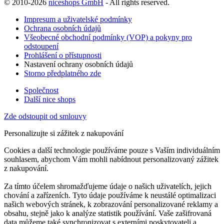
© 2010-2026
niceshops GmbH
- All rights reserved.
Impresum a uživatelské podmínky
Ochrana osobních údajů
Všeobecné obchodní podmínky (VOP) a pokyny pro
odstoupení
Prohlášení o přístupnosti
Nastavení ochrany osobních údajů
Storno předplatného zde
Společnost
Další nice shops
Zde odstoupit od smlouvy
Personalizujte si zážitek z nakupování
Cookies a další technologie používáme pouze s Vaším individuálním
souhlasem, abychom Vám mohli nabídnout personalizovaný zážitek
z nakupování.
Za tímto účelem shromažďujeme údaje o našich uživatelích, jejich
chování a zařízeních. Tyto údaje používáme k neustálé optimalizaci
našich webových stránek, k zobrazování personalizované reklamy a
obsahu, stejně jako k analýze statistik používání. Vaše zašifrovaná
data můžeme také synchronizovat s externími poskytovateli a