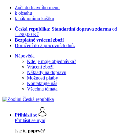
Zpět do hlavního menu
k obsahu
k nákupnímu košíku
Česká republika: Standardní doprava zdarma
od
1 290,00 Kč
Bezplatné vrácení zboží
Doručení do 2 pracovních dnů.
Nápověda
Kde je moje objednávka?
Vrácení zboží
Náklady na dopravu
Možnosti platby
Kontaktujte nás
Všechna témata
Přihlásit se
Přihlásit se nyní
Jste tu
poprvé?