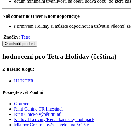
datum minimální trvanlivosti na obalu udává dobu, do které zů
Náš odborník
Oliver Knott doporučuje
s krmivem Holiday si můžete odpočinout a užívat si vědomí, že
Značky:
Tetra
Ohodnotit produkt
hodnocení pro Tetra Holiday (čeština)
Z našeho blogu:
HUNTER
Poznejte svět Zoolini:
Gourmet
Rinti Canine TR Intestinal
Rinti Chicko výběr druhů
Kattovit Ledviny/Renal kapsičky multipack
Miamor Cream hovězí a zelenina 5x15 g