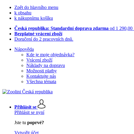
Zpět do hlavního menu
k obsahu
k nákupnímu košíku
Česká republika: Standardní doprava zdarma
od 1 290,00
Bezplatné vrácení zboží
Doručení do 2 pracovních dnů.
Nápověda
Kde je moje objednávka?
Vrácení zboží
Náklady na dopravu
Možnosti platby
Kontaktujte nás
Všechna témata
Přihlásit se
Přihlásit se nyní
Jste tu
poprvé?
Vytvořit účet