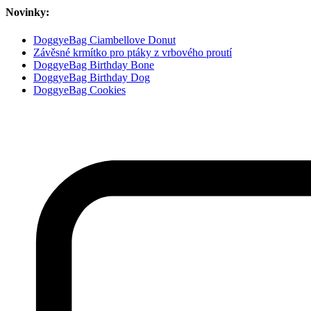
Novinky:
DoggyeBag Ciambellove Donut
Závěsné krmítko pro ptáky z vrbového proutí
DoggyeBag Birthday Bone
DoggyeBag Birthday Dog
DoggyeBag Cookies