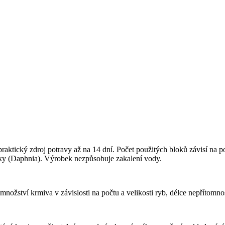
tický zdroj potravy až na 14 dní. Počet použitých bloků závisí na počt
atky (Daphnia). Výrobek nezpůsobuje zakalení vody.
žství krmiva v závislosti na počtu a velikosti ryb, délce nepřítomnost