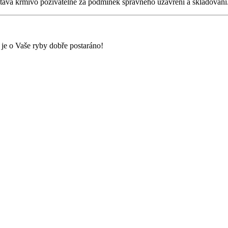
stává krmivo poživatelné za podmínek správného uzavření a skladování
 je o Vaše ryby dobře postaráno!