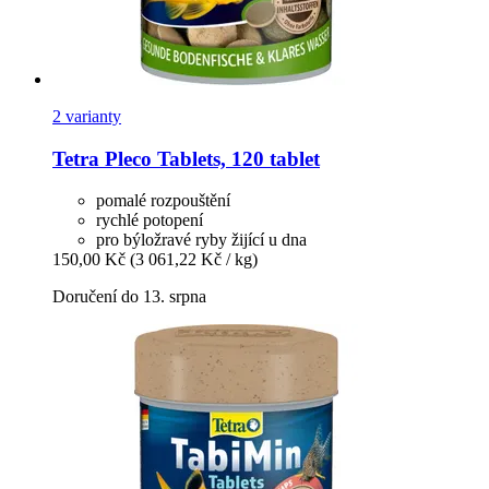
2 varianty
Tetra
Pleco Tablets, 120 tablet
pomalé rozpouštění
rychlé potopení
pro býložravé ryby žijící u dna
150,00 Kč
(3 061,22 Kč / kg)
Doručení do 13. srpna