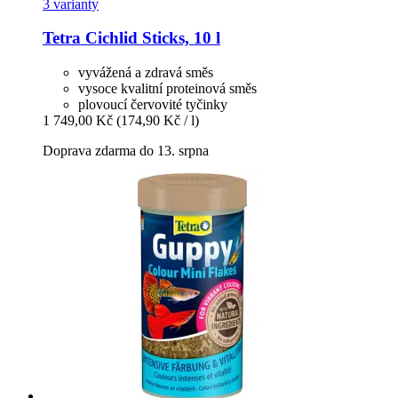
3 varianty
Tetra
Cichlid Sticks, 10 l
vyvážená a zdravá směs
vysoce kvalitní proteinová směs
plovoucí červovité tyčinky
1 749,00 Kč
(174,90 Kč / l)
Doprava zdarma do 13. srpna