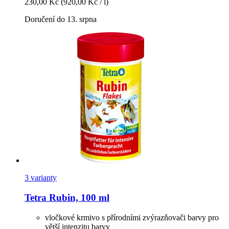
230,00 Kč
(920,00 Kč / l)
Doručení do 13. srpna
3 varianty
Tetra
Rubin, 100 ml
vločkové krmivo s přírodními zvýrazňovači barvy pro
větší intenzitu barvy