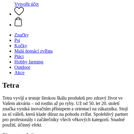
Vytvořit účet
Značky
Psi
Kočky
Malá domácí zvířata
Ptáci
Hobby farming
Outdoor
Akce
Tetra
Tetra vyvíjí a testuje širokou škálu produktů pro zdravý život ve
Vašem akváriu – od rostlin až po ryby. Už od 50. let 20. století
značka vyniká inovačním přístupem a orientací na zákazníka. Stojí
za ní vášeň, která klade důraz na pohodu zvířat. Spolehlivý partner
pro profesionály i začátečníky všech věkových kategorií. Snadné
použití, účinný efekt.