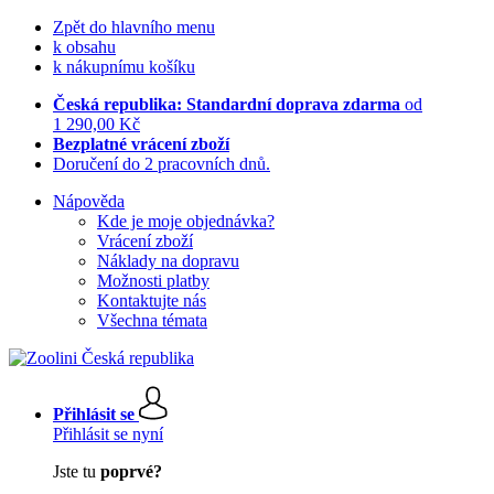
Zpět do hlavního menu
k obsahu
k nákupnímu košíku
Česká republika: Standardní doprava zdarma
od
1 290,00 Kč
Bezplatné vrácení zboží
Doručení do 2 pracovních dnů.
Nápověda
Kde je moje objednávka?
Vrácení zboží
Náklady na dopravu
Možnosti platby
Kontaktujte nás
Všechna témata
Přihlásit se
Přihlásit se nyní
Jste tu
poprvé?