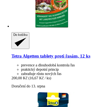
Do košíku
Tetra
Algetten tablety proti řasám, 12 ks
prevence a dlouhodobá kontrola řas
praktický depotní princip
zabraňuje růstu nových řas
200,00 Kč
(16,67 Kč / ks)
Doručení do 13. srpna