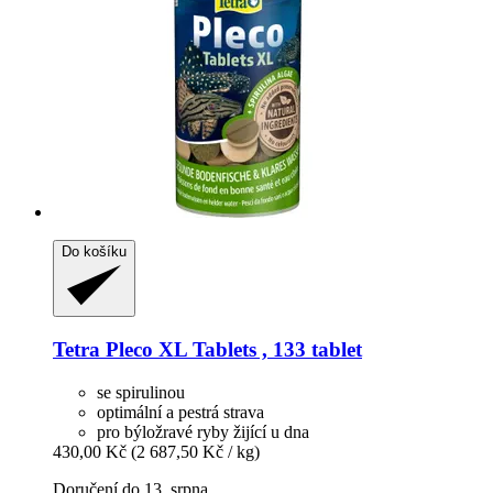
Do košíku
Tetra
Pleco XL Tablets , 133 tablet
se spirulinou
optimální a pestrá strava
pro býložravé ryby žijící u dna
430,00 Kč
(2 687,50 Kč / kg)
Doručení do 13. srpna