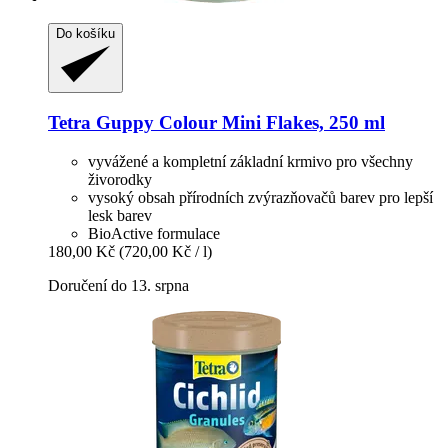
Do košíku
Tetra
Guppy Colour Mini Flakes, 250 ml
vyvážené a kompletní základní krmivo pro všechny
živorodky
vysoký obsah přírodních zvýrazňovačů barev pro lepší
lesk barev
BioActive formulace
180,00 Kč
(720,00 Kč / l)
Doručení do 13. srpna