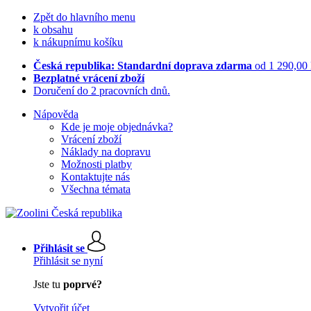
Zpět do hlavního menu
k obsahu
k nákupnímu košíku
Česká republika: Standardní doprava zdarma
od 1 290,00
Bezplatné vrácení zboží
Doručení do 2 pracovních dnů.
Nápověda
Kde je moje objednávka?
Vrácení zboží
Náklady na dopravu
Možnosti platby
Kontaktujte nás
Všechna témata
Přihlásit se
Přihlásit se nyní
Jste tu
poprvé?
Vytvořit účet