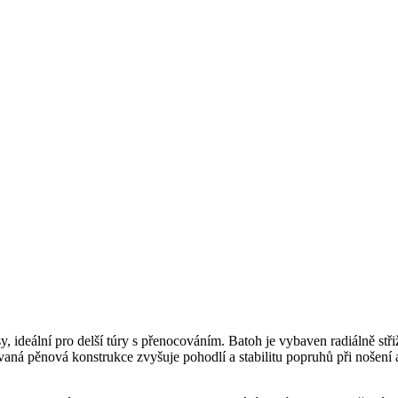
ideální pro delší túry s přenocováním. Batoh je vybaven radiálně stři
ná pěnová konstrukce zvyšuje pohodlí a stabilitu popruhů při nošení 