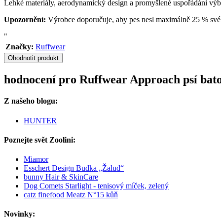
Lehké materiály, aerodynamický design a promyšlené uspořádání výbav
Upozornění:
Výrobce doporučuje, aby pes nesl maximálně 25 % své tě
"
Značky:
Ruffwear
Ohodnotit produkt
hodnocení pro Ruffwear Approach psí bato
Z našeho blogu:
HUNTER
Poznejte svět Zoolini:
Miamor
Esschert Design Budka „Žalud“
bunny Hair & SkinCare
Dog Comets Starlight - tenisový míček, zelený
catz finefood Meatz N°15 kůň
Novinky: