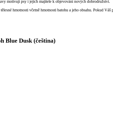
y motivují psy i jejich majitele k objevování nových dobrodružství.
lesné hmotnosti včetně hmotnosti batohu a jeho obsahu. Pokud Váš pes
h Blue Dusk (čeština)