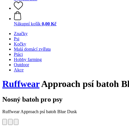
Nákupní košík
0,00 Kč
Značky
Psi
Kočky
Malá domácí zvířata
Ptáci
Hobby farming
Outdoor
Akce
Ruffwear
Approach psí batoh B
Nosný batoh pro psy
Ruffwear Approach psí batoh Blue Dusk