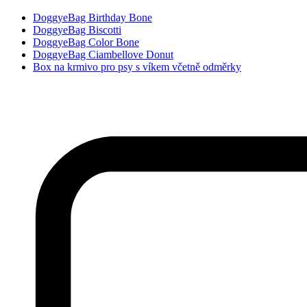
DoggyeBag Birthday Bone
DoggyeBag Biscotti
DoggyeBag Color Bone
DoggyeBag Ciambellove Donut
Box na krmivo pro psy s víkem včetně odměrky