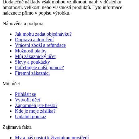
Dodatečné náklady však mohou vzniknout, např. v důsledku
hmotnosti, velikosti nebo vlastností produktů. Tyto informace
naleznete přímo v popisu výrobku.
Nápověda a podpora
Jak mohu zadat objednávku?
Doprava a doručení
Vrácení zboží a refundace
Možnosti platby
Můj zákaznický účet
Slevy a poukázky
Potřebujete další pomoc?
Firemní zákazníci
Můj účet
Přihlásit se
Vytvořit účet
Zapomněli jste heslo?
Kde je moje zásilka?
Uplatnit poukaz
Zajímavá fakta
My a náš postoj k životnímu prostředí