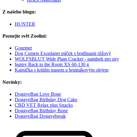
Z našeho blogu:
HUNTER
Poznejte svět Zoolini:
Gourmet
Dog Comets Exoplanet míček s bodlinami růžový
WOLFSBLUT Wide Plain Cracker - pamlsek pro psy
bunny Back to the Roots XS 60-130 g
Kapsička s krůtím masem a brutnákovým olejem
Novinky:
DoggyeBag Love Bone
DoggyeBag Birthday Dog Cake
CBD VET Relax plus Snacks
DoggyeBag Birthday Bone
DoggyeBag Doggyebreak