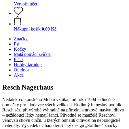
Vytvořit účet
Nákupní košík
0,00 Kč
Značky
Psi
Kočky
Malá domácí zvířata
Ptáci
Hobby farming
Outdoor
Akce
Resch Nagerhaus
Nedaleko rakouského Melku vznikají od roku 1994 jedinečné
domečky pro hlodavce všech velikostí. Rodinný řemeslný podnik
Resch sází při výrobě výhradně na přírodní smrkové masivní dřevo
– nežádoucí látky nemají šanci. Původně se manželé Reschovi
věnovali chovu činčil, u kterých odhalili citlivost na nebiologické
materiály. Výsledek? Charakteristický design „Softline“ značky