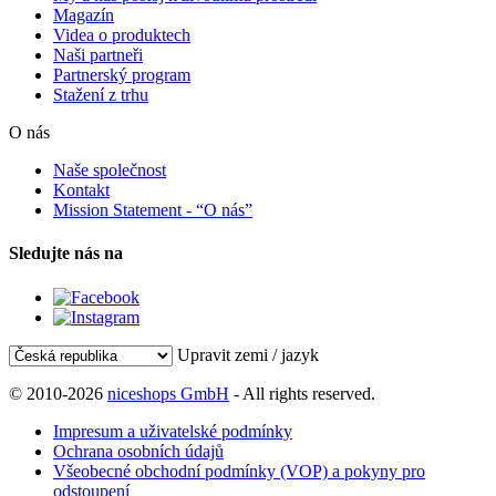
Magazín
Videa o produktech
Naši partneři
Partnerský program
Stažení z trhu
O nás
Naše společnost
Kontakt
Mission Statement - “O nás”
Sledujte nás na
Upravit zemi / jazyk
© 2010-2026
niceshops GmbH
- All rights reserved.
Impresum a uživatelské podmínky
Ochrana osobních údajů
Všeobecné obchodní podmínky (VOP) a pokyny pro
odstoupení