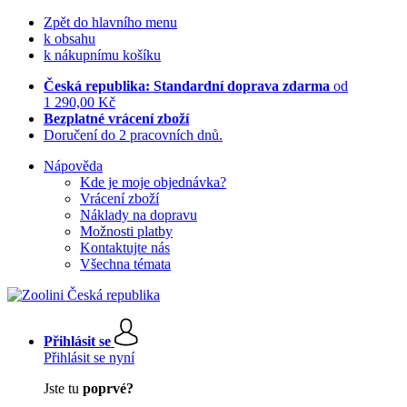
Zpět do hlavního menu
k obsahu
k nákupnímu košíku
Česká republika: Standardní doprava zdarma
od
1 290,00 Kč
Bezplatné vrácení zboží
Doručení do 2 pracovních dnů.
Nápověda
Kde je moje objednávka?
Vrácení zboží
Náklady na dopravu
Možnosti platby
Kontaktujte nás
Všechna témata
Přihlásit se
Přihlásit se nyní
Jste tu
poprvé?