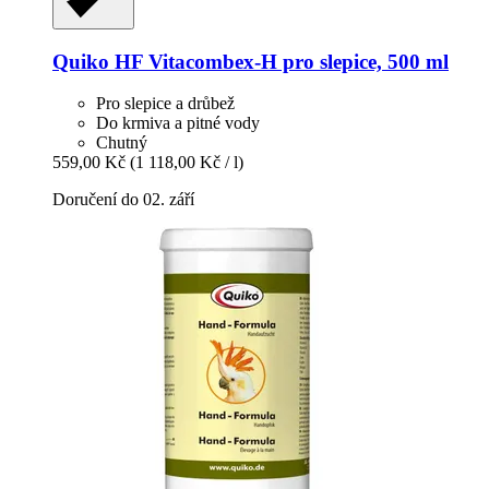
Quiko
HF Vitacombex-​H pro slepice, 500 ml
Pro slepice a drůbež
Do krmiva a pitné vody
Chutný
559,00 Kč
(1 118,00 Kč / l)
Doručení do 02. září