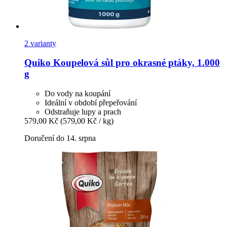
2 varianty
Quiko
Koupelová sůl pro okrasné ptáky, 1.000
g
Do vody na koupání
Ideální v období přepeřování
Odstraňuje lupy a prach
579,00 Kč
(579,00 Kč / kg)
Doručení do 14. srpna