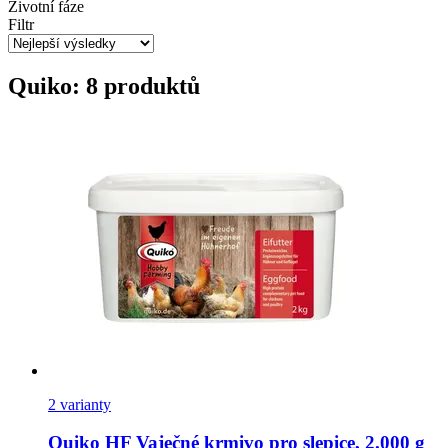
Životní fáze
Filtr
Quiko: 8 produktů
2 varianty
Quiko
HF Vaječné krmivo pro slepice, 2.000 g