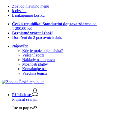
Zpět do hlavního menu
k obsahu
k nákupnímu košíku
Česká republika: Standardní doprava zdarma
od
1 290,00 Kč
Bezplatné vrácení zboží
Doručení do 2 pracovních dnů.
Nápověda
Kde je moje objednávka?
Vrácení zboží
Náklady na dopravu
Možnosti platby
Kontaktujte nás
Všechna témata
Přihlásit se
Přihlásit se nyní
Jste tu
poprvé?