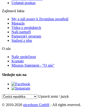
Uplatnit poukaz
Zajímavá fakta
My a náš postoj k životnímu prostředí
Magazín
Videa o produktech
Naši partneři
Partnerský program
Stažení z trhu
O nás
Naše společnost
Kontakt
Mission Statement - “O nás”
Sledujte nás na
Upravit zemi / jazyk
© 2010-2026
niceshops GmbH
- All rights reserved.