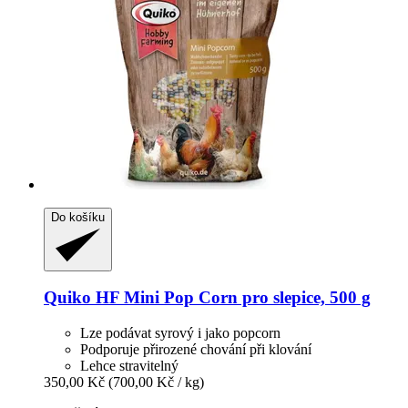
Do košíku
Quiko
HF Mini Pop Corn pro slepice, 500 g
Lze podávat syrový i jako popcorn
Podporuje přirozené chování při klování
Lehce stravitelný
350,00 Kč
(700,00 Kč / kg)