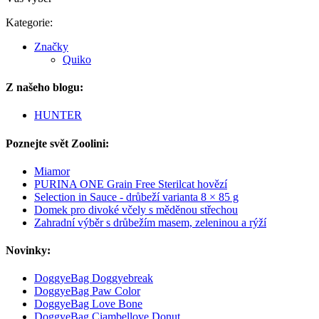
Kategorie:
Značky
Quiko
Z našeho blogu:
HUNTER
Poznejte svět Zoolini:
Miamor
PURINA ONE Grain Free Sterilcat hovězí
Selection in Sauce - drůbeží varianta 8 × 85 g
Domek pro divoké včely s měděnou střechou
Zahradní výběr s drůbežím masem, zeleninou a rýží
Novinky:
DoggyeBag Doggyebreak
DoggyeBag Paw Color
DoggyeBag Love Bone
DoggyeBag Ciambellove Donut