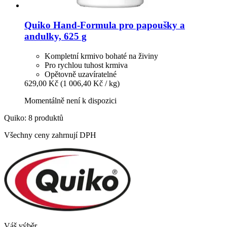
Quiko
Hand-​Formula pro papoušky a
andulky, 625 g
Kompletní krmivo bohaté na živiny
Pro rychlou tuhost krmiva
Opětovně uzavíratelné
629,00 Kč
(1 006,40 Kč / kg)
Momentálně není k dispozici
Quiko: 8 produktů
Všechny ceny zahrnují DPH
Váš výběr