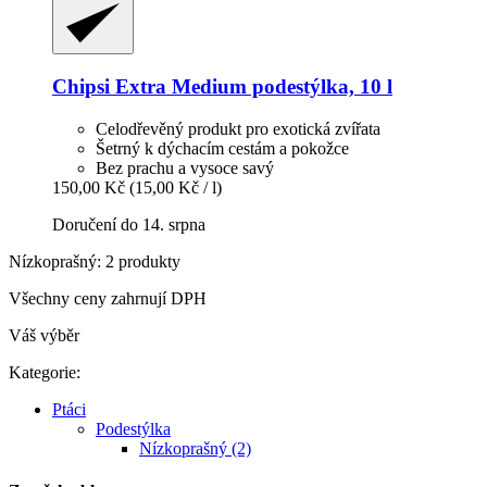
Chipsi
Extra Medium podestýlka, 10 l
Celodřevěný produkt pro exotická zvířata
Šetrný k dýchacím cestám a pokožce
Bez prachu a vysoce savý
150,00 Kč
(15,00 Kč / l)
Doručení do 14. srpna
Nízkoprašný: 2 produkty
Všechny ceny zahrnují DPH
Váš výběr
Kategorie:
Ptáci
Podestýlka
Nízkoprašný (2)