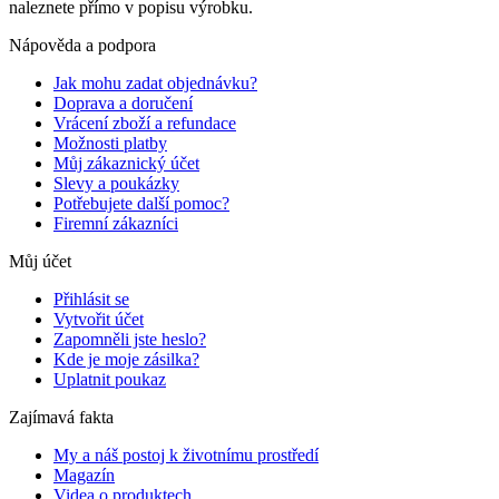
naleznete přímo v popisu výrobku.
Nápověda a podpora
Jak mohu zadat objednávku?
Doprava a doručení
Vrácení zboží a refundace
Možnosti platby
Můj zákaznický účet
Slevy a poukázky
Potřebujete další pomoc?
Firemní zákazníci
Můj účet
Přihlásit se
Vytvořit účet
Zapomněli jste heslo?
Kde je moje zásilka?
Uplatnit poukaz
Zajímavá fakta
My a náš postoj k životnímu prostředí
Magazín
Videa o produktech