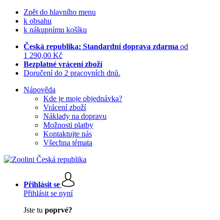
Zpět do hlavního menu
k obsahu
k nákupnímu košíku
Česká republika: Standardní doprava zdarma
od
1 290,00 Kč
Bezplatné vrácení zboží
Doručení do 2 pracovních dnů.
Nápověda
Kde je moje objednávka?
Vrácení zboží
Náklady na dopravu
Možnosti platby
Kontaktujte nás
Všechna témata
Přihlásit se
Přihlásit se nyní
Jste tu
poprvé?