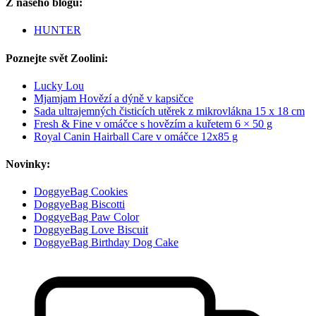
Z našeho blogu:
HUNTER
Poznejte svět Zoolini:
Lucky Lou
Mjamjam Hovězí a dýně v kapsičce
Sada ultrajemných čisticích utěrek z mikrovlákna 15 x 18 cm
Fresh & Fine v omáčce s hovězím a kuřetem 6 × 50 g
Royal Canin Hairball Care v omáčce 12x85 g
Novinky:
DoggyeBag Cookies
DoggyeBag Biscotti
DoggyeBag Paw Color
DoggyeBag Love Biscuit
DoggyeBag Birthday Dog Cake