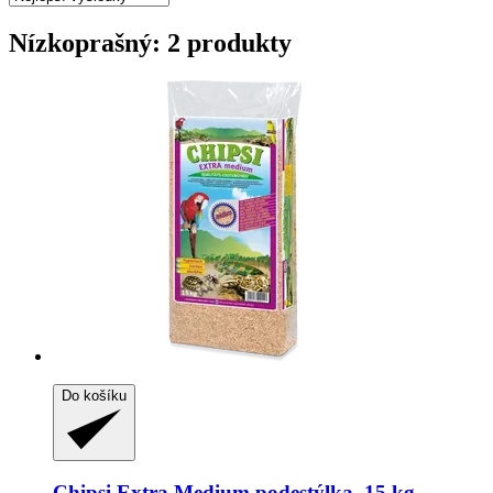
Nízkoprašný: 2 produkty
Do košíku
Chipsi
Extra Medium podestýlka, 15 kg