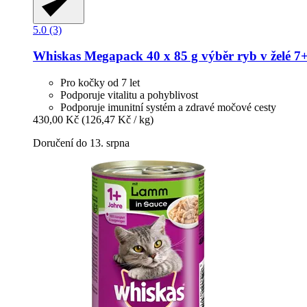
5.0 (3)
Whiskas
Megapack 40 x 85 g výběr ryb v želé 7+
Pro kočky od 7 let
Podporuje vitalitu a pohyblivost
Podporuje imunitní systém a zdravé močové cesty
430,00 Kč
(126,47 Kč / kg)
Doručení do 13. srpna