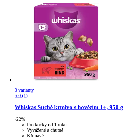
3 varianty
5.0 (1)
Whiskas
Suché krmivo s hovězím 1+, 950 g
-22%
Pro kočky od 1 roku
Vyvážené a chutné
Křupavé