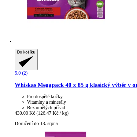
Do košíku
5.0 (2)
Whiskas
Megapack 40 x 85 g klasický výběr v o
Pro dospělé kočky
Vitamíny a minerály
Bez umělých přísad
430,00 Kč
(126,47 Kč / kg)
Doručení do 13. srpna