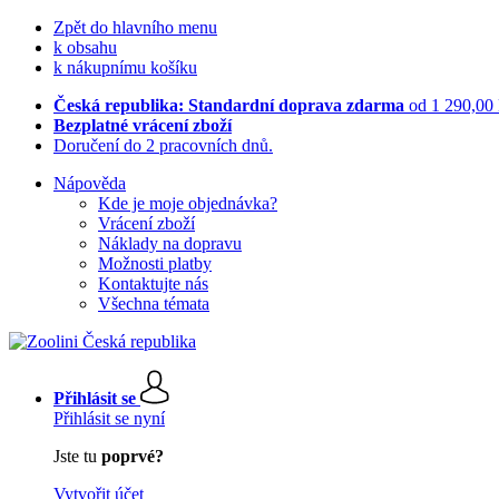
Zpět do hlavního menu
k obsahu
k nákupnímu košíku
Česká republika: Standardní doprava zdarma
od 1 290,00
Bezplatné vrácení zboží
Doručení do 2 pracovních dnů.
Nápověda
Kde je moje objednávka?
Vrácení zboží
Náklady na dopravu
Možnosti platby
Kontaktujte nás
Všechna témata
Přihlásit se
Přihlásit se nyní
Jste tu
poprvé?
Vytvořit účet