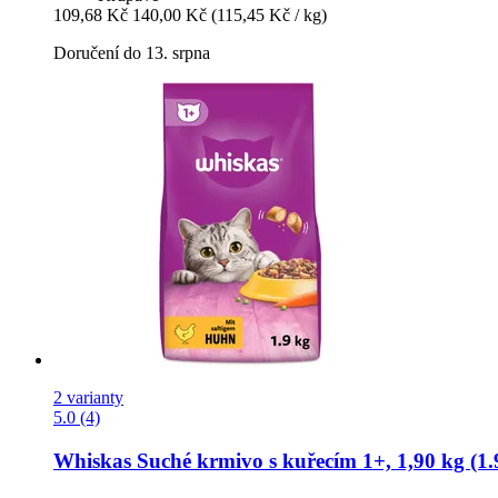
109,68 Kč
140,00 Kč
(115,45 Kč / kg)
Doručení do 13. srpna
2 varianty
5.0 (4)
Whiskas
Suché krmivo s kuřecím 1+, 1,90 kg (1.