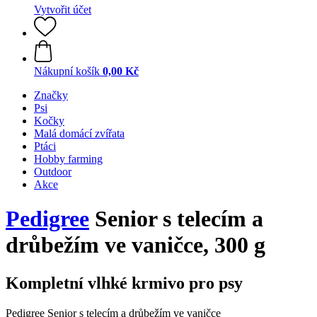
Vytvořit účet
Nákupní košík
0,00 Kč
Značky
Psi
Kočky
Malá domácí zvířata
Ptáci
Hobby farming
Outdoor
Akce
Pedigree
Senior s telecím a
drůbežím ve vaničce, 300 g
Kompletní vlhké krmivo pro psy
Pedigree Senior s telecím a drůbežím ve vaničce