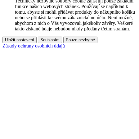
Technicky nezbytné soubory cookie zajišťují pouze základní
funkce našich webových stránek. Používají se například k
tomu, abyste si mohli přidávat produkty do nákupního košíku
nebo se přihlásit ke svému zákaznickému účtu. Není možné,
abychom z nich o Vás vyvozovali jakékoliv závěry. Veškeré
takto získané údaje nebudou nikdy předány třetím stranám.
Uložit nastavení
Souhlasím
Pouze nezbytné
Zásady ochrany osobních údajů