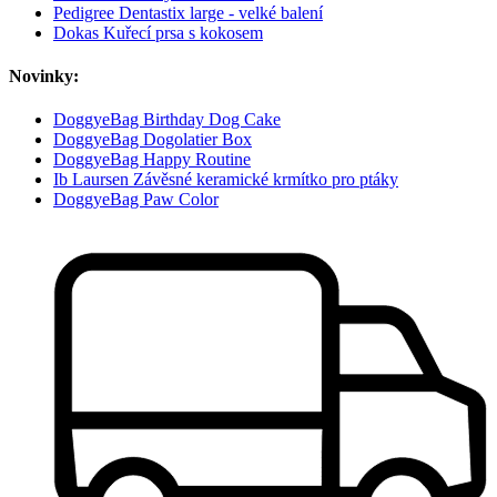
Pedigree Dentastix large - velké balení
Dokas Kuřecí prsa s kokosem
Novinky:
DoggyeBag Birthday Dog Cake
DoggyeBag Dogolatier Box
DoggyeBag Happy Routine
Ib Laursen Závěsné keramické krmítko pro ptáky
DoggyeBag Paw Color