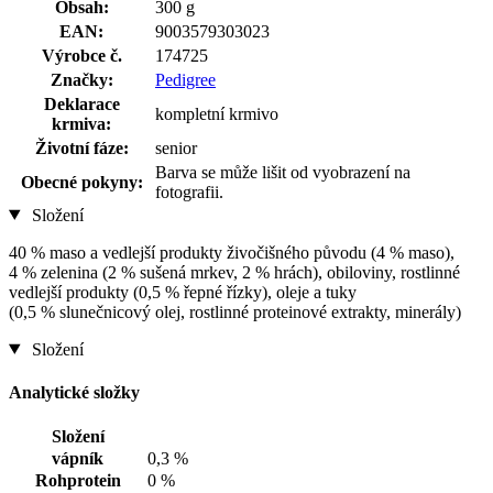
Obsah:
300 g
EAN:
9003579303023
Výrobce č.
174725
Značky:
Pedigree
Deklarace
kompletní krmivo
krmiva:
Životní fáze:
senior
Barva se může lišit od vyobrazení na
Obecné pokyny:
fotografii.
Složení
40 % maso a vedlejší produkty živočišného původu (4 % maso),
4 % zelenina (2 % sušená mrkev, 2 % hrách), obiloviny, rostlinné
vedlejší produkty (0,5 % řepné řízky), oleje a tuky
(0,5 % slunečnicový olej, rostlinné proteinové extrakty, minerály)
Složení
Analytické složky
Složení
vápník
0,3 %
Rohprotein
0 %