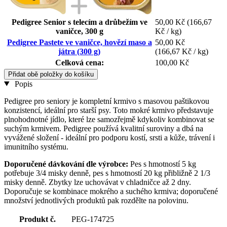
Pedigree Senior s telecím a drůbežím ve
50,00 Kč
(166,67
vaničce, 300 g
Kč / kg)
Pedigree Pastete ve vaničce, hovězí maso a
50,00 Kč
játra (300 g)
(166,67 Kč / kg)
Celková cena:
100,00 Kč
Přidat obě položky do košíku
Popis
Pedigree pro seniory je kompletní krmivo s masovou paštikovou
konzistencí, ideální pro starší psy. Toto mokré krmivo představuje
plnohodnotné jídlo, které lze samozřejmě kdykoliv kombinovat se
suchým krmivem. Pedigree používá kvalitní suroviny a dbá na
vyvážené složení - ideální pro podporu kostí, srsti a kůže, trávení i
imunitního systému.
Doporučené dávkování dle výrobce:
Pes s hmotností 5 kg
potřebuje 3/4 misky denně, pes s hmotností 20 kg přibližně 2 1/3
misky denně. Zbytky lze uchovávat v chladničce až 2 dny.
Doporučuje se kombinace mokrého a suchého krmiva; doporučené
množství jednotlivých produktů pak rozdělte na polovinu.
Produkt č.
PEG-174725