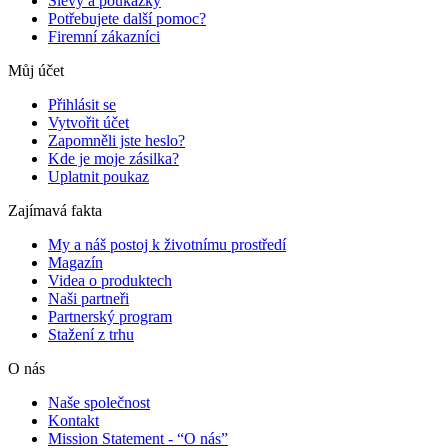
Slevy a poukázky
Potřebujete další pomoc?
Firemní zákazníci
Můj účet
Přihlásit se
Vytvořit účet
Zapomněli jste heslo?
Kde je moje zásilka?
Uplatnit poukaz
Zajímavá fakta
My a náš postoj k životnímu prostředí
Magazín
Videa o produktech
Naši partneři
Partnerský program
Stažení z trhu
O nás
Naše společnost
Kontakt
Mission Statement - “O nás”