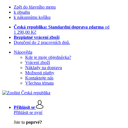
Zpět do hlavního menu
k obsahu
k nákupnímu košíku
Česká republika: Standardní doprava zdarma
od
1 290,00 Kč
Bezplatné vrácení zboží
Doručení do 2 pracovních dnů.
Nápověda
Kde je moje objednávka?
Vrácení zboží
Náklady na dopravu
Možnosti platby
Kontaktujte nás
Všechna témata
Přihlásit se
Přihlásit se nyní
Jste tu
poprvé?