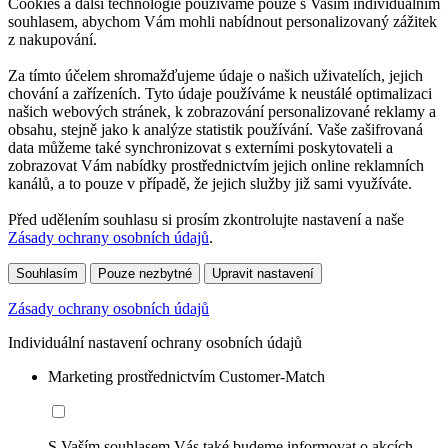
Cookies a další technologie používáme pouze s Vaším individuálním
souhlasem, abychom Vám mohli nabídnout personalizovaný zážitek
z nakupování.
Za tímto účelem shromažďujeme údaje o našich uživatelích, jejich
chování a zařízeních. Tyto údaje používáme k neustálé optimalizaci
našich webových stránek, k zobrazování personalizované reklamy a
obsahu, stejně jako k analýze statistik používání. Vaše zašifrovaná
data můžeme také synchronizovat s externími poskytovateli a
zobrazovat Vám nabídky prostřednictvím jejich online reklamních
kanálů, a to pouze v případě, že jejich služby již sami využíváte.
Před udělením souhlasu si prosím zkontrolujte nastavení a naše
Zásady ochrany osobních údajů
.
Souhlasím
Pouze nezbytné
Upravit nastavení
Zásady ochrany osobních údajů
Individuální nastavení ochrany osobních údajů
Marketing prostřednictvím Customer-Match
S Vaším souhlasem Vás také budeme informovat o akcích