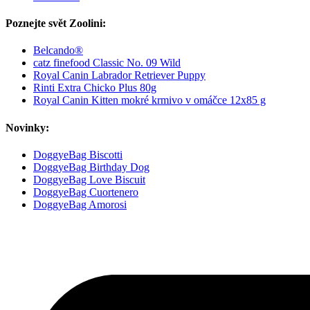
Poznejte svět Zoolini:
Belcando®
catz finefood Classic No. 09 Wild
Royal Canin Labrador Retriever Puppy
Rinti Extra Chicko Plus 80g
Royal Canin Kitten mokré krmivo v omáčce 12x85 g
Novinky:
DoggyeBag Biscotti
DoggyeBag Birthday Dog
DoggyeBag Love Biscuit
DoggyeBag Cuortenero
DoggyeBag Amorosi