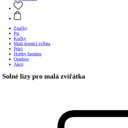
Značky
Psi
Kočky
Malá domácí zvířata
Ptáci
Hobby farming
Outdoor
Akce
Solné lizy pro malá zvířátka