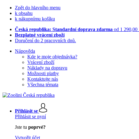
Zpět do hlavního menu
k obsahu
k nákupnímu košíku
Česká republika: Standardní doprava zdarma
od 1 290,00
Bezplatné vrácení zboží
Doručení do 2 pracovních dnů.
Nápověda
Kde je moje objednávka?
Vrácení zboží
Náklady na dopravu
Možnosti platby
Kontaktujte nás
Všechna témata
Přihlásit se
Přihlásit se nyní
Jste tu
poprvé?
Vytvořit účet