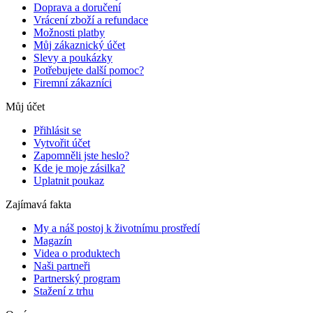
Doprava a doručení
Vrácení zboží a refundace
Možnosti platby
Můj zákaznický účet
Slevy a poukázky
Potřebujete další pomoc?
Firemní zákazníci
Můj účet
Přihlásit se
Vytvořit účet
Zapomněli jste heslo?
Kde je moje zásilka?
Uplatnit poukaz
Zajímavá fakta
My a náš postoj k životnímu prostředí
Magazín
Videa o produktech
Naši partneři
Partnerský program
Stažení z trhu