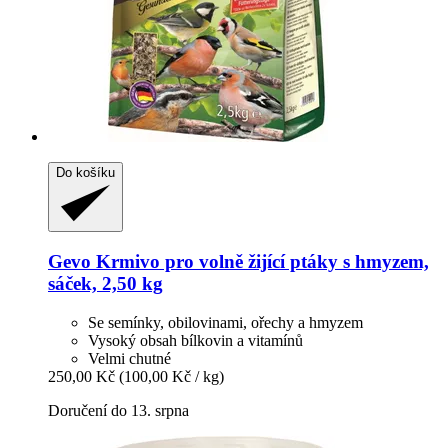
Do košíku
Gevo
Krmivo pro volně žijící ptáky s hmyzem,
sáček, 2,50 kg
Se semínky, obilovinami, ořechy a hmyzem
Vysoký obsah bílkovin a vitamínů
Velmi chutné
250,00 Kč
(100,00 Kč / kg)
Doručení do 13. srpna