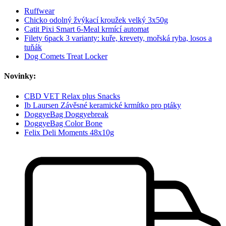
Ruffwear
Chicko odolný žvýkací kroužek velký 3x50g
Catit Pixi Smart 6-Meal krmící automat
Filety 6pack 3 varianty: kuře, krevety, mořská ryba, losos a
tuňák
Dog Comets Treat Locker
Novinky:
CBD VET Relax plus Snacks
Ib Laursen Závěsné keramické krmítko pro ptáky
DoggyeBag Doggyebreak
DoggyeBag Color Bone
Felix Deli Moments 48x10g