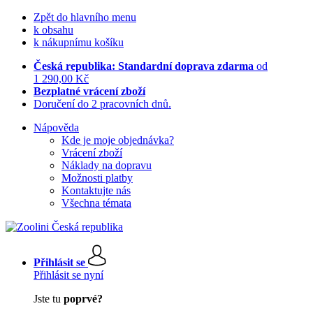
Zpět do hlavního menu
k obsahu
k nákupnímu košíku
Česká republika: Standardní doprava zdarma
od
1 290,00 Kč
Bezplatné vrácení zboží
Doručení do 2 pracovních dnů.
Nápověda
Kde je moje objednávka?
Vrácení zboží
Náklady na dopravu
Možnosti platby
Kontaktujte nás
Všechna témata
Přihlásit se
Přihlásit se nyní
Jste tu
poprvé?