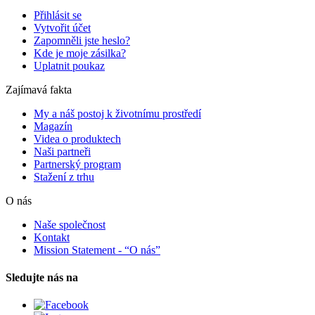
Přihlásit se
Vytvořit účet
Zapomněli jste heslo?
Kde je moje zásilka?
Uplatnit poukaz
Zajímavá fakta
My a náš postoj k životnímu prostředí
Magazín
Videa o produktech
Naši partneři
Partnerský program
Stažení z trhu
O nás
Naše společnost
Kontakt
Mission Statement - “O nás”
Sledujte nás na