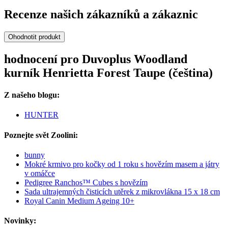
Recenze našich zákazníků a zákaznic
Ohodnotit produkt
hodnocení pro Duvoplus Woodland
kurník Henrietta Forest Taupe (čeština)
Z našeho blogu:
HUNTER
Poznejte svět Zoolini:
bunny
Mokré krmivo pro kočky od 1 roku s hovězím masem a játry
v omáčce
Pedigree Ranchos™ Cubes s hovězím
Sada ultrajemných čisticích utěrek z mikrovlákna 15 x 18 cm
Royal Canin Medium Ageing 10+
Novinky: