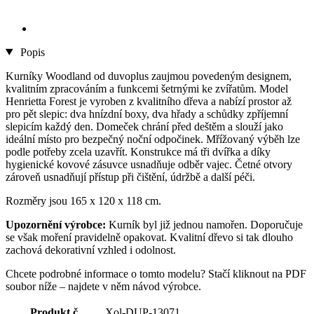
Popis
Kurníky Woodland od duvoplus zaujmou povedeným designem,
kvalitním zpracováním a funkcemi šetrnými ke zvířatům. Model
Henrietta Forest je vyroben z kvalitního dřeva a nabízí prostor až
pro pět slepic: dva hnízdní boxy, dva hřady a schůdky zpříjemní
slepicím každý den. Domeček chrání před deštěm a slouží jako
ideální místo pro bezpečný noční odpočinek. Mřížovaný výběh lze
podle potřeby zcela uzavřít. Konstrukce má tři dvířka a díky
hygienické kovové zásuvce usnadňuje odběr vajec. Četné otvory
zároveň usnadňují přístup při čištění, údržbě a další péči.
Rozměry jsou 165 x 120 x 118 cm.
Upozornění výrobce:
Kurník byl již jednou namořen. Doporučuje
se však moření pravidelně opakovat. Kvalitní dřevo si tak dlouho
zachová dekorativní vzhled i odolnost.
Chcete podrobné informace o tomto modelu? Stačí kliknout na PDF
soubor níže – najdete v něm návod výrobce.
Produkt č.
Xol-DUP-13071