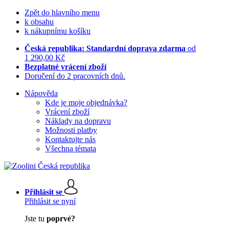
Zpět do hlavního menu
k obsahu
k nákupnímu košíku
Česká republika: Standardní doprava zdarma
od
1 290,00 Kč
Bezplatné vrácení zboží
Doručení do 2 pracovních dnů.
Nápověda
Kde je moje objednávka?
Vrácení zboží
Náklady na dopravu
Možnosti platby
Kontaktujte nás
Všechna témata
Přihlásit se
Přihlásit se nyní
Jste tu
poprvé?