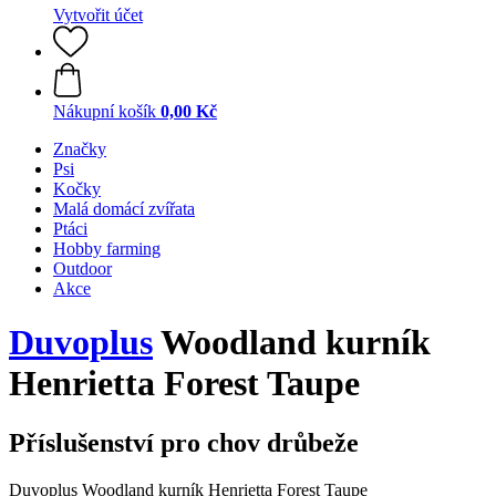
Vytvořit účet
Nákupní košík
0,00 Kč
Značky
Psi
Kočky
Malá domácí zvířata
Ptáci
Hobby farming
Outdoor
Akce
Duvoplus
Woodland kurník
Henrietta Forest Taupe
Příslušenství pro chov drůbeže
Duvoplus Woodland kurník Henrietta Forest Taupe