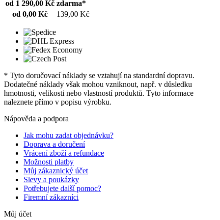
od 1 290,00 Kč
zdarma*
od 0,00 Kč
139,00 Kč
* Tyto doručovací náklady se vztahují na standardní dopravu.
Dodatečné náklady však mohou vzniknout, např. v důsledku
hmotnosti, velikosti nebo vlastností produktů. Tyto informace
naleznete přímo v popisu výrobku.
Nápověda a podpora
Jak mohu zadat objednávku?
Doprava a doručení
Vrácení zboží a refundace
Možnosti platby
Můj zákaznický účet
Slevy a poukázky
Potřebujete další pomoc?
Firemní zákazníci
Můj účet