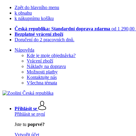
Zpět do hlavního menu
k obsahu
k nákupnímu košíku
Česká republika: Standardní doprava zdarma
od 1 290,00
Bezplatné vrácení zboží
Doručení do 2 pracovních dnů.
Nápověda
Kde je moje objednávka?
Vrácení zboží
Náklady na dopravu
Možnosti platby
Kontaktujte nás
Všechna témata
Přihlásit se
Přihlásit se nyní
Jste tu
poprvé?
Vytvořit účet