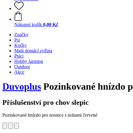
Nákupní košík
0,00 Kč
Značky
Psi
Kočky
Malá domácí zvířata
Ptáci
Hobby farming
Outdoor
Akce
Duvoplus
Pozinkované hnízdo pr
Příslušenství pro chov slepic
Pozinkované hnízdo pro nosnice s nohami červené