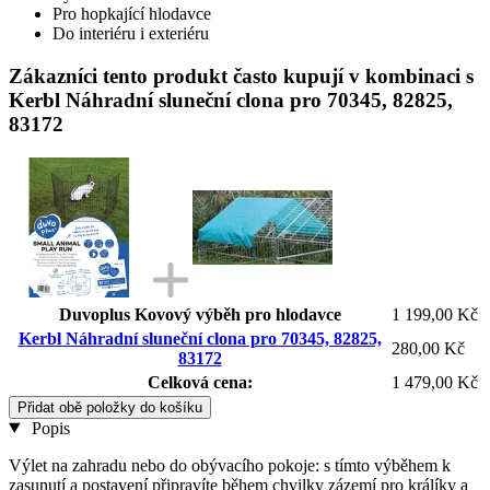
Pro hopkající hlodavce
Do interiéru i exteriéru
Zákazníci tento produkt často kupují v kombinaci s
Kerbl Náhradní sluneční clona pro 70345, 82825,
83172
Duvoplus Kovový výběh pro hlodavce
1 199,00 Kč
Kerbl Náhradní sluneční clona pro 70345, 82825,
280,00 Kč
83172
Celková cena:
1 479,00 Kč
Přidat obě položky do košíku
Popis
Výlet na zahradu nebo do obývacího pokoje: s tímto výběhem k
zasunutí a postavení připravíte během chvilky zázemí pro králíky a