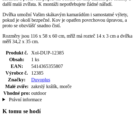
další malá zvířata. K montáži nepotřebujete žádné nářadí.
Dvířka umožní Vašim skákavým kamarádům i samostatné výlety,
pokud je okolí bezpečné. Kov je opatřen povrchovou úpravou, a
proto se obzvlášť snadno čistí.
Rozměry jsou 116 x 58 x 60 cm, mříž má rozteč 14 x 3 cm a dvířka
měří 34,2 x 35 cm.
Produkt č.
Xol-DUP-12385
Obsah:
1 ks
EAN:
5414365355807
Výrobce č.
12385
Značky:
Duvoplus
Malé zvíře:
zakrslý králík, morče
Vhodné pro:
outdoor
Právní informace
K tomu se hodí