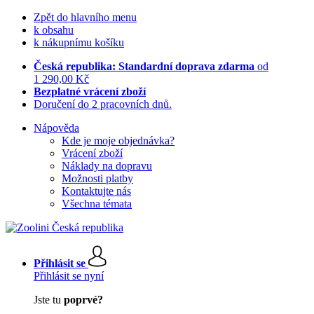
Zpět do hlavního menu
k obsahu
k nákupnímu košíku
Česká republika: Standardní doprava zdarma
od
1 290,00 Kč
Bezplatné vrácení zboží
Doručení do 2 pracovních dnů.
Nápověda
Kde je moje objednávka?
Vrácení zboží
Náklady na dopravu
Možnosti platby
Kontaktujte nás
Všechna témata
Přihlásit se
Přihlásit se nyní
Jste tu
poprvé?