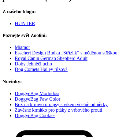
Z našeho blogu:
HUNTER
Poznejte svět Zoolini:
Miamor
Esschert Design Budka „Střízlík“ s měděnou stříškou
Royal Canin German Shepherd Adult
Doby Jehněčí ucho
Dog Comets Halley růžová
Novinky:
DoggyeBag Morbidosi
DoggyeBag Paw Color
Box na krmivo pro psy s víkem včetně odměrky
Závěsné krmítko pro ptáky z vrbového proutí
DoggyeBag Cookies