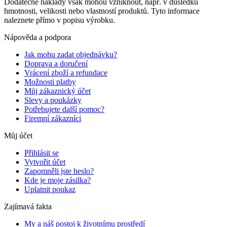
Dodatečné náklady však mohou vzniknout, např. v důsledku
hmotnosti, velikosti nebo vlastností produktů. Tyto informace
naleznete přímo v popisu výrobku.
Nápověda a podpora
Jak mohu zadat objednávku?
Doprava a doručení
Vrácení zboží a refundace
Možnosti platby
Můj zákaznický účet
Slevy a poukázky
Potřebujete další pomoc?
Firemní zákazníci
Můj účet
Přihlásit se
Vytvořit účet
Zapomněli jste heslo?
Kde je moje zásilka?
Uplatnit poukaz
Zajímavá fakta
My a náš postoj k životnímu prostředí