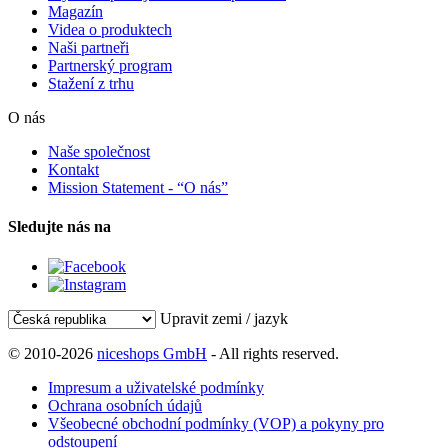
Magazín
Videa o produktech
Naši partneři
Partnerský program
Stažení z trhu
O nás
Naše společnost
Kontakt
Mission Statement - “O nás”
Sledujte nás na
Upravit zemi / jazyk
© 2010-2026
niceshops GmbH
- All rights reserved.
Impresum a uživatelské podmínky
Ochrana osobních údajů
Všeobecné obchodní podmínky (VOP) a pokyny pro
odstoupení