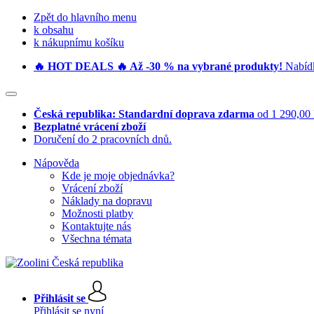
Zpět do hlavního menu
k obsahu
k nákupnímu košíku
🔥 HOT DEALS 🔥 Až -30 % na vybrané produkty!
Nabídk
Česká republika: Standardní doprava zdarma
od 1 290,00
Bezplatné vrácení zboží
Doručení do 2 pracovních dnů.
Nápověda
Kde je moje objednávka?
Vrácení zboží
Náklady na dopravu
Možnosti platby
Kontaktujte nás
Všechna témata
Přihlásit se
Přihlásit se nyní