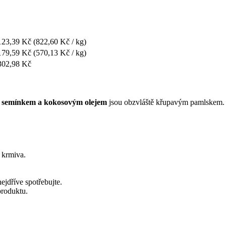
123,39 Kč
(822,60 Kč / kg)
179,59 Kč
(570,13 Kč / kg)
302,98 Kč
m semínkem a kokosovým olejem
jsou obzvláště křupavým pamlskem. V
 krmiva.
ejdříve spotřebujte.
produktu.