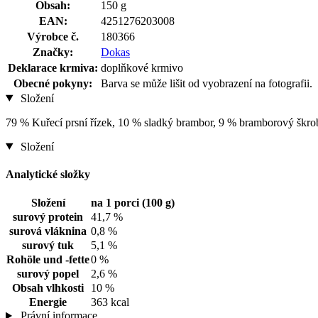
Obsah:
150 g
EAN:
4251276203008
Výrobce č.
180366
Značky:
Dokas
Deklarace krmiva:
doplňkové krmivo
Obecné pokyny:
Barva se může lišit od vyobrazení na fotografii.
Složení
79 % Kuřecí prsní řízek, 10 % sladký brambor, 9 % bramborový škro
Složení
Analytické složky
Složení
na 1 porci (100 g)
surový protein
41,7 %
surová vláknina
0,8 %
surový tuk
5,1 %
Rohöle und -fette
0 %
surový popel
2,6 %
Obsah vlhkosti
10 %
Energie
363 kcal
Právní informace