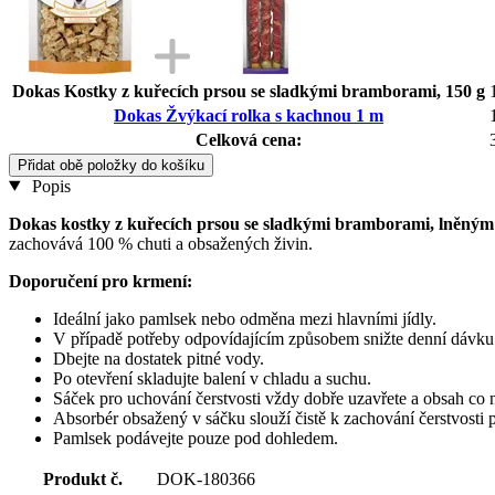
Dokas Kostky z kuřecích prsou se sladkými bramborami, 150 g
Dokas Žvýkací rolka s kachnou 1 m
Celková cena:
Přidat obě položky do košíku
Popis
Dokas kostky z kuřecích prsou se sladkými bramborami, lněný
zachovává 100 % chuti a obsažených živin.
Doporučení pro krmení:
Ideální jako pamlsek nebo odměna mezi hlavními jídly.
V případě potřeby odpovídajícím způsobem snižte denní dávku
Dbejte na dostatek pitné vody.
Po otevření skladujte balení v chladu a suchu.
Sáček pro uchování čerstvosti vždy dobře uzavřete a obsah co n
Absorbér obsažený v sáčku slouží čistě k zachování čerstvosti 
Pamlsek podávejte pouze pod dohledem.
Produkt č.
DOK-180366