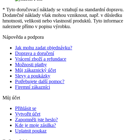
* Tyto doručovací náklady se vztahují na standardní dopravu.
Dodatečné náklady však mohou vzniknout, např. v důsledku
hmotnosti, velikosti nebo vlastností produktů. Tyto informace
naleznete přímo v popisu výrobku.
Nápověda a podpora
Jak mohu zadat objednávku?
Doprava a doručení
Vrácení zboží a refundace
Možnosti platby
Můj zákaznický účet
Slevy a poukázky
Potřebujete další pomoc?
Firemní zákazníci
Můj účet
Přihlásit se
Vytvořit účet
Zapomněli jste heslo?
Kde je moje zásilka?
Uplatnit poukaz