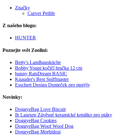
Značky
Curver Petlife
Z našeho blogu:
HUNTER
Poznejte svět Zoolini:
Betty's Landhausküche
Bobby Youpi kočičí hračka 12 cm
bunny RatsDream BASIC
Knauder's Best Sniffmaster
Esschert Design Domeček pro motýly
Novinky:
DoggyeBag Love Biscuit
Ib Laursen Závěsné keramické krmítko pro ptáky
DoggyeBag Cookies
DoggyeBag Woof Woof Dog
DoggyeBag Morbidosi