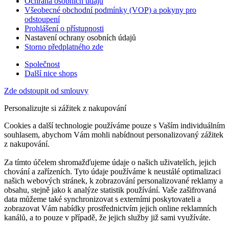
Ochrana osobních údajů
Všeobecné obchodní podmínky (VOP) a pokyny pro
odstoupení
Prohlášení o přístupnosti
Nastavení ochrany osobních údajů
Storno předplatného zde
Společnost
Další nice shops
Zde odstoupit od smlouvy
Personalizujte si zážitek z nakupování
Cookies a další technologie používáme pouze s Vaším individuálním
souhlasem, abychom Vám mohli nabídnout personalizovaný zážitek
z nakupování.
Za tímto účelem shromažďujeme údaje o našich uživatelích, jejich
chování a zařízeních. Tyto údaje používáme k neustálé optimalizaci
našich webových stránek, k zobrazování personalizované reklamy a
obsahu, stejně jako k analýze statistik používání. Vaše zašifrovaná
data můžeme také synchronizovat s externími poskytovateli a
zobrazovat Vám nabídky prostřednictvím jejich online reklamních
kanálů, a to pouze v případě, že jejich služby již sami využíváte.