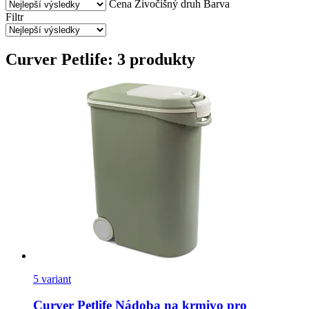
Cena
Živočišný druh
Barva
Filtr
Curver Petlife: 3 produkty
5 variant
Curver Petlife
Nádoba na krmivo pro