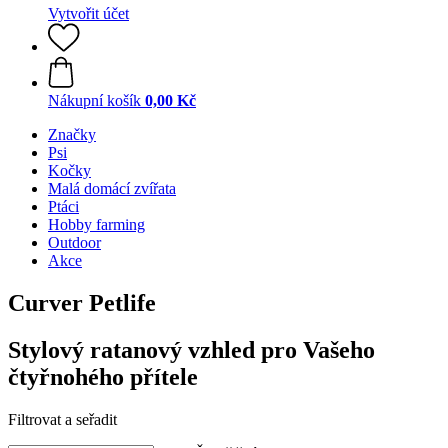
Vytvořit účet
Nákupní košík
0,00 Kč
Značky
Psi
Kočky
Malá domácí zvířata
Ptáci
Hobby farming
Outdoor
Akce
Curver Petlife
Stylový ratanový vzhled pro Vašeho
čtyřnohého přítele
Filtrovat a seřadit