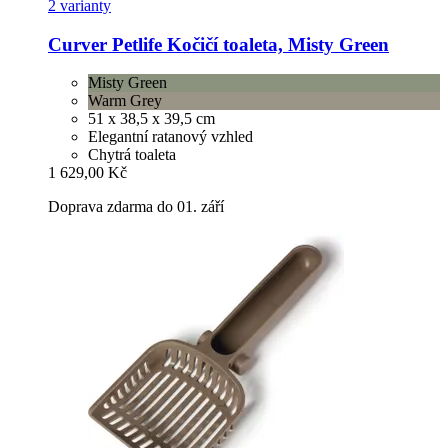
2 varianty
Curver Petlife
Kočičí toaleta, Misty Green
Misty Green
Warm Grey
51 x 38,5 x 39,5 cm
Elegantní ratanový vzhled
Chytrá toaleta
1 629,00 Kč
Doprava zdarma do 01. září