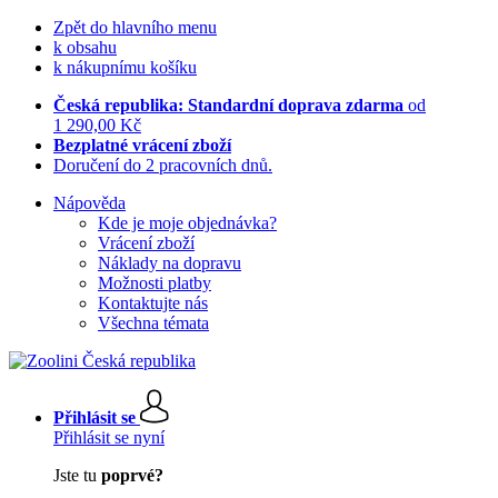
Zpět do hlavního menu
k obsahu
k nákupnímu košíku
Česká republika: Standardní doprava zdarma
od
1 290,00 Kč
Bezplatné vrácení zboží
Doručení do 2 pracovních dnů.
Nápověda
Kde je moje objednávka?
Vrácení zboží
Náklady na dopravu
Možnosti platby
Kontaktujte nás
Všechna témata
Přihlásit se
Přihlásit se nyní
Jste tu
poprvé?