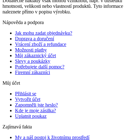
Dodatečné náklady však mohou vzniknout, např. v důsledku
hmotnosti, velikosti nebo vlastností produktů. Tyto informace
naleznete přímo v popisu výrobku.
Nápověda a podpora
Jak mohu zadat objednávku?
Doprava a doručení
Vrácení zboží a refundace
Možnosti platby
Můj zákaznický účet
Slevy a poukázky
Potřebujete další pomoc?
Firemní zákazníci
Můj účet
Přihlásit se
Vytvořit účet
Zapomněli jste heslo?
Kde je moje zásilka?
Uplatnit poukaz
Zajímavá fakta
My a náš postoj k životnímu prostředí