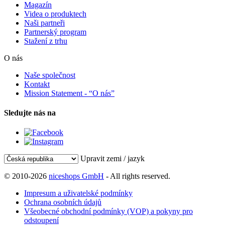
Magazín
Videa o produktech
Naši partneři
Partnerský program
Stažení z trhu
O nás
Naše společnost
Kontakt
Mission Statement - “O nás”
Sledujte nás na
Upravit zemi / jazyk
© 2010-2026
niceshops GmbH
- All rights reserved.
Impresum a uživatelské podmínky
Ochrana osobních údajů
Všeobecné obchodní podmínky (VOP) a pokyny pro
odstoupení