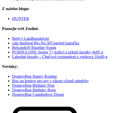
Z našeho blogu:
HUNTER
Poznejte svět Zoolini:
Betty's Landhausküche
catz finefood Bio No.505 kachní kapsička
Belcando® Baseline Young
PURINA ONE Senior 7+ kuřecí a zelené fazolky 4x85 g
Lahodné kousky - Chuťová rozmanitost z venkova 10x80 g
Novinky:
DoggyeBag Happy Routine
Box na krmivo pro psy s víkem včetně odměrky
DoggyeBag Birthday Dog
DoggyeBag Birthday Bone
DoggyeBag Ciambellove Donut