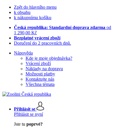
Zpět do hlavního menu
k obsahu
k nákupnímu košíku
Česká republika: Standardní doprava zdarma
od
1 290,00 Kč
Bezplatné vrácení zboží
Doručení do 2 pracovních dnů.
Nápověda
Kde je moje objednávka?
Vrácení zboží
Náklady na dopravu
Možnosti platby
Kontaktujte nás
Všechna témata
Přihlásit se
Přihlásit se nyní
Jste tu
poprvé?