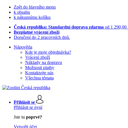
Zpět do hlavního menu
k obsahu
k nákupnímu košíku
Česká republika: Standardní doprava zdarma
od 1 290,00
Bezplatné vrácení zboží
Doručení do 2 pracovních dnů.
Nápověda
Kde je moje objednávka?
Vrácení zboží
Náklady na dopravu
Možnosti platby
Kontaktujte nás
Všechna témata
Přihlásit se
Přihlásit se nyní
Jste tu
poprvé?
Vytvořit účet