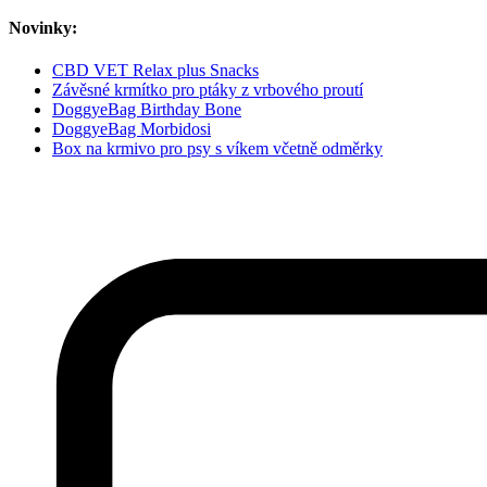
Novinky:
CBD VET Relax plus Snacks
Závěsné krmítko pro ptáky z vrbového proutí
DoggyeBag Birthday Bone
DoggyeBag Morbidosi
Box na krmivo pro psy s víkem včetně odměrky