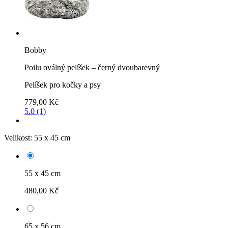
Bobby
Poilu oválný pelíšek – černý dvoubarevný
Pelíšek pro kočky a psy
779,00 Kč
5.0 (1)
Velikost:
55 x 45 cm
55 x 45 cm
480,00 Kč
65 x 56 cm