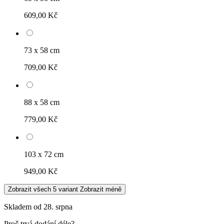
609,00 Kč
73 x 58 cm
709,00 Kč
88 x 58 cm
779,00 Kč
103 x 72 cm
949,00 Kč
Zobrazit všech 5 variant
Zobrazit méně
Skladem od 28. srpna
Proč trvá dodání déle?