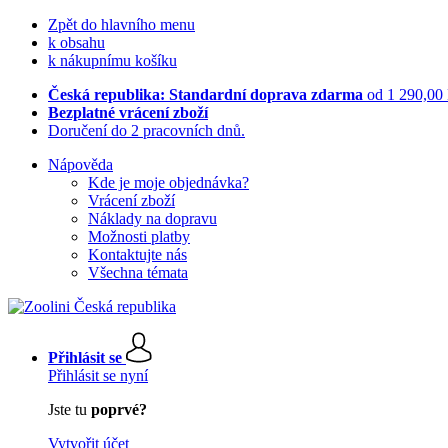
Zpět do hlavního menu
k obsahu
k nákupnímu košíku
Česká republika: Standardní doprava zdarma
od 1 290,00
Bezplatné vrácení zboží
Doručení do 2 pracovních dnů.
Nápověda
Kde je moje objednávka?
Vrácení zboží
Náklady na dopravu
Možnosti platby
Kontaktujte nás
Všechna témata
Přihlásit se
Přihlásit se nyní
Jste tu
poprvé?
Vytvořit účet