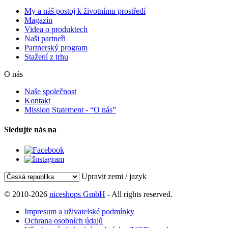
My a náš postoj k životnímu prostředí
Magazín
Videa o produktech
Naši partneři
Partnerský program
Stažení z trhu
O nás
Naše společnost
Kontakt
Mission Statement - “O nás”
Sledujte nás na
Upravit zemi / jazyk
© 2010-2026
niceshops GmbH
- All rights reserved.
Impresum a uživatelské podmínky
Ochrana osobních údajů