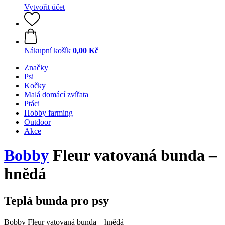
Vytvořit účet
Nákupní košík
0,00 Kč
Značky
Psi
Kočky
Malá domácí zvířata
Ptáci
Hobby farming
Outdoor
Akce
Bobby
Fleur vatovaná bunda –
hnědá
Teplá bunda pro psy
Bobby Fleur vatovaná bunda – hnědá