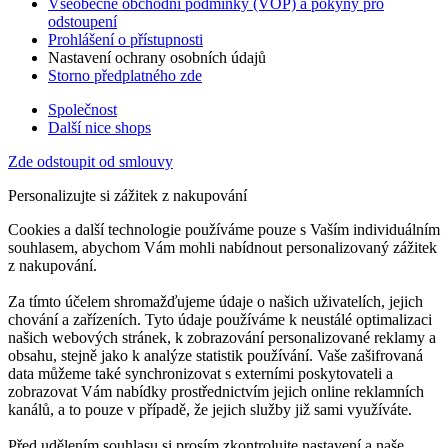
Všeobecné obchodní podmínky (VOP) a pokyny pro
odstoupení
Prohlášení o přístupnosti
Nastavení ochrany osobních údajů
Storno předplatného zde
Společnost
Další nice shops
Zde odstoupit od smlouvy
Personalizujte si zážitek z nakupování
Cookies a další technologie používáme pouze s Vaším individuálním
souhlasem, abychom Vám mohli nabídnout personalizovaný zážitek
z nakupování.
Za tímto účelem shromažďujeme údaje o našich uživatelích, jejich
chování a zařízeních. Tyto údaje používáme k neustálé optimalizaci
našich webových stránek, k zobrazování personalizované reklamy a
obsahu, stejně jako k analýze statistik používání. Vaše zašifrovaná
data můžeme také synchronizovat s externími poskytovateli a
zobrazovat Vám nabídky prostřednictvím jejich online reklamních
kanálů, a to pouze v případě, že jejich služby již sami využíváte.
Před udělením souhlasu si prosím zkontrolujte nastavení a naše