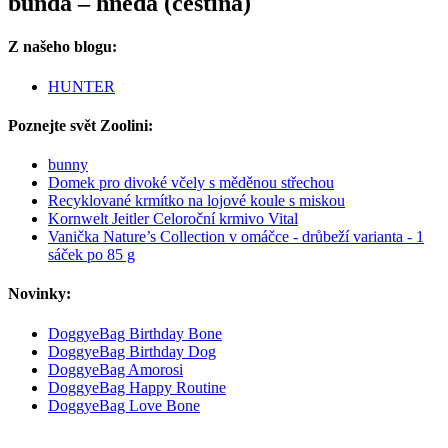
bunda – hnědá (čeština)
Z našeho blogu:
HUNTER
Poznejte svět Zoolini:
bunny
Domek pro divoké včely s měděnou střechou
Recyklované krmítko na lojové koule s miskou
Kornwelt Jeitler Celoroční krmivo Vital
Vanička Nature’s Collection v omáčce - drůbeží varianta - 1
sáček po 85 g
Novinky:
DoggyeBag Birthday Bone
DoggyeBag Birthday Dog
DoggyeBag Amorosi
DoggyeBag Happy Routine
DoggyeBag Love Bone