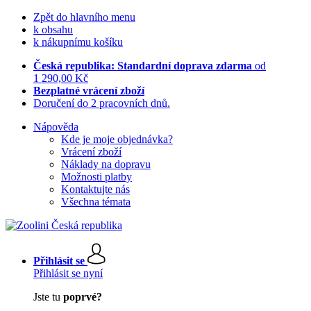
Zpět do hlavního menu
k obsahu
k nákupnímu košíku
Česká republika: Standardní doprava zdarma
od
1 290,00 Kč
Bezplatné vrácení zboží
Doručení do 2 pracovních dnů.
Nápověda
Kde je moje objednávka?
Vrácení zboží
Náklady na dopravu
Možnosti platby
Kontaktujte nás
Všechna témata
Přihlásit se
Přihlásit se nyní
Jste tu
poprvé?