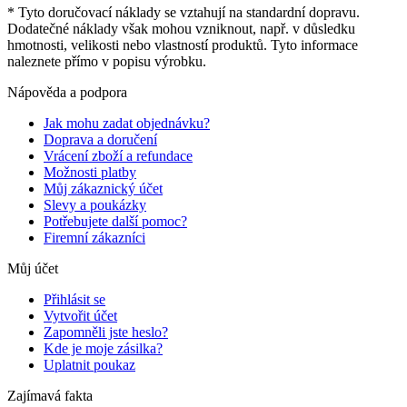
* Tyto doručovací náklady se vztahují na standardní dopravu.
Dodatečné náklady však mohou vzniknout, např. v důsledku
hmotnosti, velikosti nebo vlastností produktů. Tyto informace
naleznete přímo v popisu výrobku.
Nápověda a podpora
Jak mohu zadat objednávku?
Doprava a doručení
Vrácení zboží a refundace
Možnosti platby
Můj zákaznický účet
Slevy a poukázky
Potřebujete další pomoc?
Firemní zákazníci
Můj účet
Přihlásit se
Vytvořit účet
Zapomněli jste heslo?
Kde je moje zásilka?
Uplatnit poukaz
Zajímavá fakta