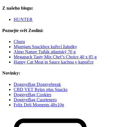
Z našeho blogu:
HUNTER
Poznejte svět Zoolini:
Churu
Mjamjam Snackbox kuřecí žaludky
Almo Nature Tuňák atlantský 70 g
Megapack Tasty Mix Chef’s Choice 40 x 85 g
Happy Cat Meat in Sauce kachna v kapsičce
Novinky:
DoggyeBag Doggyebreak
CBD VET Relax plus Snacks
DoggyeBag Cookies
DoggyeBag Cuortenero
Felix Deli Moments 48x10g