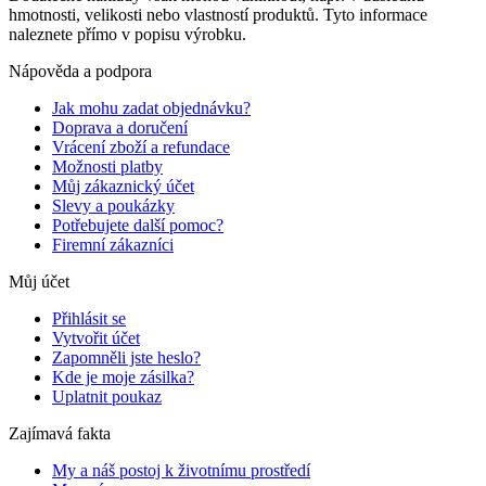
hmotnosti, velikosti nebo vlastností produktů. Tyto informace
naleznete přímo v popisu výrobku.
Nápověda a podpora
Jak mohu zadat objednávku?
Doprava a doručení
Vrácení zboží a refundace
Možnosti platby
Můj zákaznický účet
Slevy a poukázky
Potřebujete další pomoc?
Firemní zákazníci
Můj účet
Přihlásit se
Vytvořit účet
Zapomněli jste heslo?
Kde je moje zásilka?
Uplatnit poukaz
Zajímavá fakta
My a náš postoj k životnímu prostředí