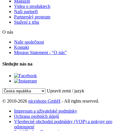
Magazín
Videa o produktech
Naši partneři
Partnerský program
Stažení z trhu
O nás
Naše společnost
Kontakt
Mission Statement - “O nás”
Sledujte nás na
Upravit zemi / jazyk
© 2010-2026
niceshops GmbH
- All rights reserved.
Impresum a uživatelské podmínky
Ochrana osobních údajů
Všeobecné obchodní podmínky (VOP) a pokyny pro
odstoupení