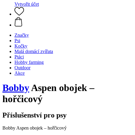
Vytvořit účet
Značky
Psi
Kočky
Malá domácí zvířata
Ptáci
Hobby farming
Outdoor
Akce
Bobby
Aspen obojek –
hořčicový
Příslušenství pro psy
Bobby Aspen obojek – hořčicový