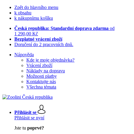
Zpět do hlavního menu
k obsahu
k nákupnímu košíku
Česká republika: Standardní doprava zdarma
od
1 290,00 Kč
Bezplatné vrácení zboží
Doručení do 2 pracovních dnů.
Nápověda
Kde je moje objednávka?
Vrácení zboží
Náklady na dopravu
Možnosti platby
Kontaktujte nás
Všechna témata
Přihlásit se
Přihlásit se nyní
Jste tu
poprvé?