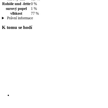
Rohöle und -fette
0 %
surový popel
1 %
vlhkost
77 %
Právní informace
K tomu se hodí