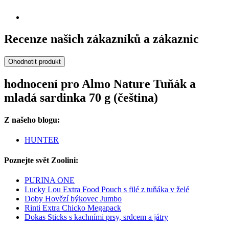
Recenze našich zákazníků a zákaznic
Ohodnotit produkt
hodnocení pro Almo Nature Tuňák a
mladá sardinka 70 g (čeština)
Z našeho blogu:
HUNTER
Poznejte svět Zoolini:
PURINA ONE
Lucky Lou Extra Food Pouch s filé z tuňáka v želé
Doby Hovězí býkovec Jumbo
Rinti Extra Chicko Megapack
Dokas Sticks s kachními prsy, srdcem a játry