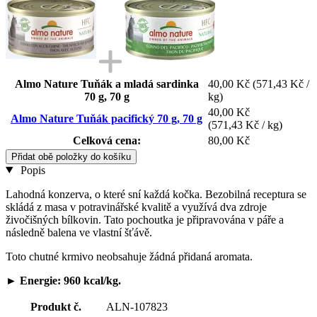
Almo Nature Tuňák a mladá sardinka
40,00 Kč
(571,43 Kč /
70 g, 70 g
kg)
40,00 Kč
Almo Nature Tuňák pacifický 70 g, 70 g
(571,43 Kč / kg)
Celková cena:
80,00 Kč
Přidat obě položky do košíku
Popis
Lahodná konzerva, o které sní každá kočka. Bezobilná receptura se
skládá z masa v potravinářské kvalitě a využívá dva zdroje
živočišných bílkovin. Tato pochoutka je připravována v páře a
následně balena ve vlastní šťávě.
Toto chutné krmivo neobsahuje žádná přidaná aromata.
► Energie: 960 kcal/kg.
Produkt č.
ALN-107823