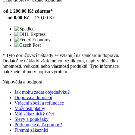
od 1 290,00 Kč
zdarma*
od 0,00 Kč
139,00 Kč
* Tyto doručovací náklady se vztahují na standardní dopravu.
Dodatečné náklady však mohou vzniknout, např. v důsledku
hmotnosti, velikosti nebo vlastností produktů. Tyto informace
naleznete přímo v popisu výrobku.
Nápověda a podpora
Jak mohu zadat objednávku?
Doprava a doručení
Vrácení zboží a refundace
Možnosti platby
Můj zákaznický účet
Slevy a poukázky
Potřebujete další pomoc?
Firemní zákazníci