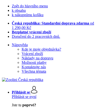
Zpět do hlavního menu
k obsahu
k nákupnímu košíku
Česká republika: Standardní doprava zdarma
od
1 290,00 Kč
Bezplatné vrácení zboží
Doručení do 2 pracovních dnů.
Nápověda
Kde je moje objednávka?
Vrácení zboží
Náklady na dopravu
Možnosti platby
Kontaktujte nás
Všechna témata
Přihlásit se
Přihlásit se nyní
Jste tu
poprvé?