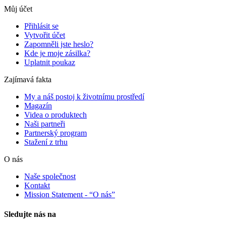
Můj účet
Přihlásit se
Vytvořit účet
Zapomněli jste heslo?
Kde je moje zásilka?
Uplatnit poukaz
Zajímavá fakta
My a náš postoj k životnímu prostředí
Magazín
Videa o produktech
Naši partneři
Partnerský program
Stažení z trhu
O nás
Naše společnost
Kontakt
Mission Statement - “O nás”
Sledujte nás na