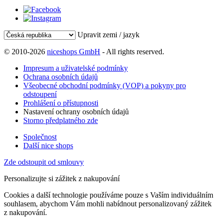
Upravit zemi / jazyk
© 2010-2026
niceshops GmbH
- All rights reserved.
Impresum a uživatelské podmínky
Ochrana osobních údajů
Všeobecné obchodní podmínky (VOP) a pokyny pro
odstoupení
Prohlášení o přístupnosti
Nastavení ochrany osobních údajů
Storno předplatného zde
Společnost
Další nice shops
Zde odstoupit od smlouvy
Personalizujte si zážitek z nakupování
Cookies a další technologie používáme pouze s Vaším individuálním
souhlasem, abychom Vám mohli nabídnout personalizovaný zážitek
z nakupování.