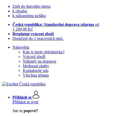
Zpět do hlavního menu
k obsahu
k nákupnímu košíku
Česká republika: Standardní doprava zdarma
od
1 290,00 Kč
Bezplatné vrácení zboží
Doručení do 2 pracovních dnů.
Nápověda
Kde je moje objednávka?
Vrácení zboží
Náklady na dopravu
Možnosti platby
Kontaktujte nás
Všechna témata
Přihlásit se
Přihlásit se nyní
Jste tu
poprvé?