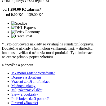
Cena dopravy: Česká republika
od 1 290,00 Kč
zdarma*
od 0,00 Kč
139,00 Kč
* Tyto doručovací náklady se vztahují na standardní dopravu.
Dodatečné náklady však mohou vzniknout, např. v důsledku
hmotnosti, velikosti nebo vlastností produktů. Tyto informace
naleznete přímo v popisu výrobku.
Nápověda a podpora
Jak mohu zadat objednávku?
Doprava a doručení
Vrácení zboží a refundace
Možnosti platby
Můj zákaznický účet
Slevy a poukázky
Potřebujete další pomoc?
Firemní zákazníci