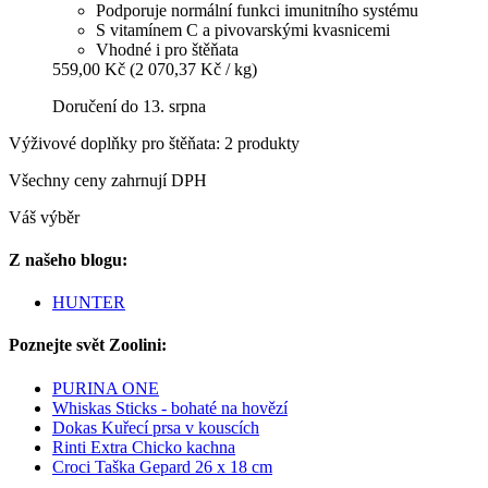
Podporuje normální funkci imunitního systému
S vitamínem C a pivovarskými kvasnicemi
Vhodné i pro štěňata
559,00 Kč
(2 070,37 Kč / kg)
Doručení do 13. srpna
Výživové doplňky pro štěňata: 2 produkty
Všechny ceny zahrnují DPH
Váš výběr
Z našeho blogu:
HUNTER
Poznejte svět Zoolini:
PURINA ONE
Whiskas Sticks - bohaté na hovězí
Dokas Kuřecí prsa v kouscích
Rinti Extra Chicko kachna
Croci Taška Gepard 26 x 18 cm