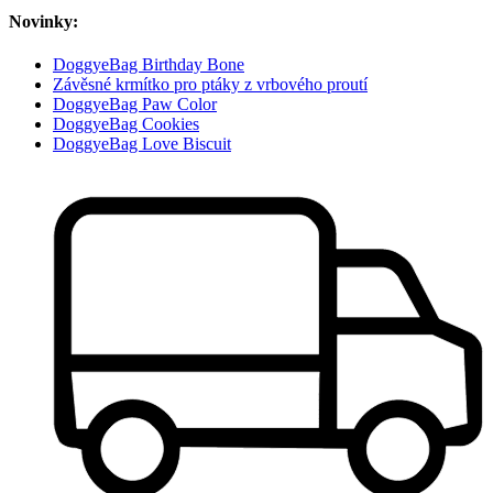
Novinky:
DoggyeBag Birthday Bone
Závěsné krmítko pro ptáky z vrbového proutí
DoggyeBag Paw Color
DoggyeBag Cookies
DoggyeBag Love Biscuit